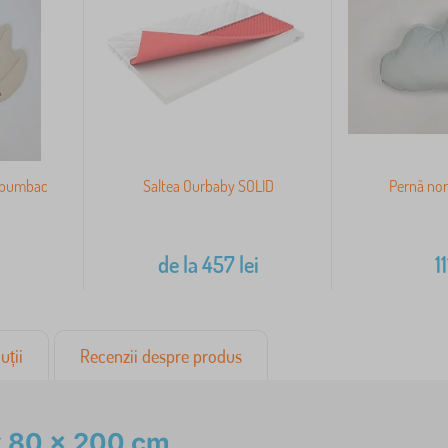
n bumbac
Saltea Ourbaby SOLID
Pernă nor 
de la
457
lei
11
uții
Recenzii despre produs
x 80 x 200 cm