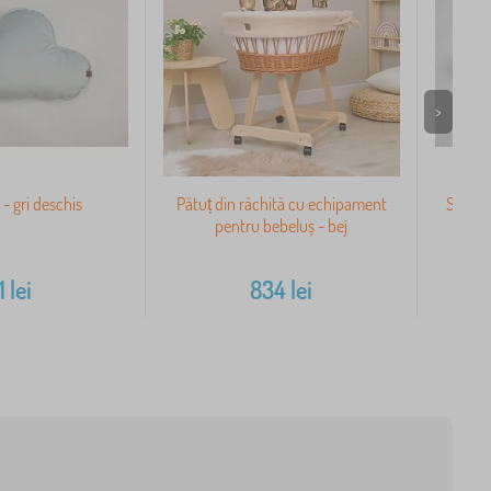
>
- gri deschis
Pătuț din răchită cu echipament
Set mu
pentru bebeluș - bej
1
lei
834
lei