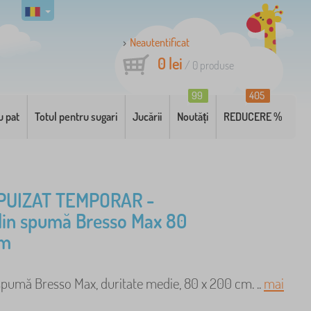
Neautentificat
0 lei
/
0
produse
99
405
u pat
Totul pentru sugari
Jucării
Noutăți
REDUCERE %
PUIZAT TEMPORAR -
din spumă Bresso Max 80
cm
spumă Bresso Max, duritate medie, 80 x 200 cm. ..
mai