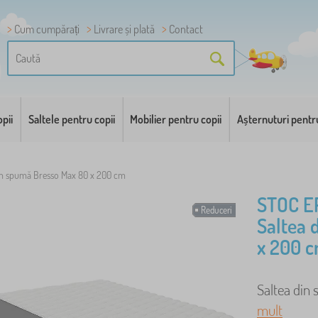
Cum cumpărați
Livrare și plată
Contact
pii
Saltele pentru copii
Mobilier pentru copii
Așternuturi pentr
in spumă Bresso Max 80 x 200 cm
STOC E
Reduceri
Saltea 
x 200 
Saltea din 
mult