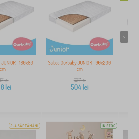
>
y JUNIOR - 160x80
Saltea Ourbaby JUNIOR - 90x200
Salt
cm
cm
37
lei
637
lei
98
lei
504
lei
2-4 SĂPTĂMÂNI
IN STOC