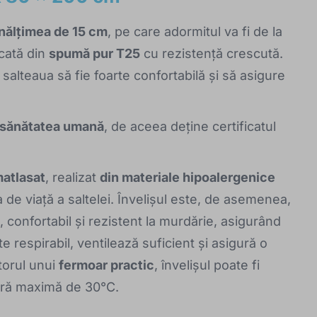
înălțimea de 15 cm
, pe care adormitul va fi de la
icată din
spumă pur T25
cu rezistență crescută.
lteaua să fie foarte confortabilă și să asigure
 sănătatea umană
, de aceea deține certificatul
matlasat
, realizat
din materiale hipoalergenice
 de viață a saltelei. Învelișul este, de asemenea,
e, confortabil și rezistent la murdărie, asigurând
te respirabil, ventilează suficient și asigură o
utorul unui
fermoar practic
, învelișul poate fi
tură maximă de 30°C.