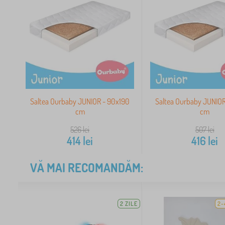
Saltea Ourbaby JUNIOR - 90x190
Saltea Ourbaby JUNIOR
cm
cm
526
lei
507
lei
414
lei
416
lei
VĂ MAI RECOMANDĂM:
2 ZILE
2-