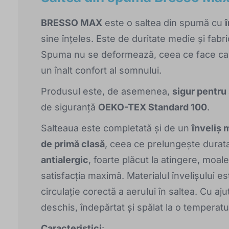
BRESSO MAX
este o saltea din spumă cu
sine înțeles. Este de duritate medie și fabr
Spuma nu se deformează, ceea ce face ca sa
un înalt confort al somnului.
Produsul este, de asemenea,
sigur pentru
de siguranță
OEKO-TEX Standard 100
.
Salteaua este completată și de un
înveliș 
de primă clasă
, ceea ce prelungește durata
antialergic
, foarte plăcut la atingere, moal
satisfacția maximă. Materialul învelișului es
circulație corectă a aerului în saltea. Cu aj
deschis, îndepărtat și spălat la o tempera
Caracteristici
: