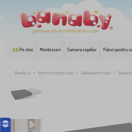
gamă variată de mobilă pentru copii
Pe stoc
Montessori
Camera copiilor
Paturi pentru co
Banaby.ro
»
Așternuturi pentru pat
/
Saltele pentru copii
/
Saltea d