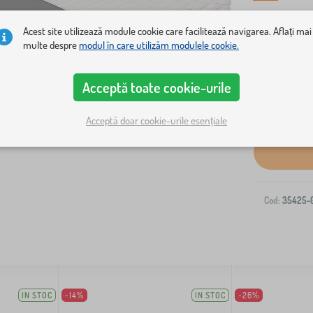
Acest site utilizează module cookie care facilitează navigarea. Aflați mai
multe despre
modul în care utilizăm modulele cookie.
Acceptă toate cookie-urile
Livrare la ad
Acceptă doar cookie-urile esențiale
Cod:
35425-
IN STOC
-14%
IN STOC
-26%