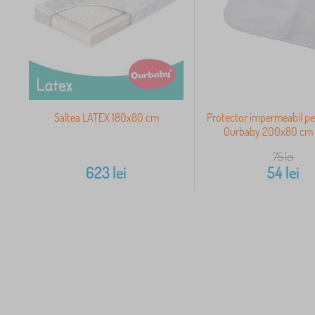
Saltea LATEX 180x80 cm
Protector impermeabil pe
Ourbaby 200x80 cm -
75
lei
623
lei
54
lei