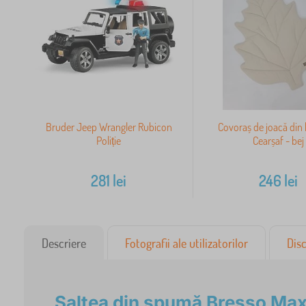
Bruder Jeep Wrangler Rubicon
Covoraș de joacă di
Poliție
Cearșaf - bej
281
lei
246
lei
Descriere
Fotografii ale utilizatorilor
Disc
Saltea din spumă Bresso Ma