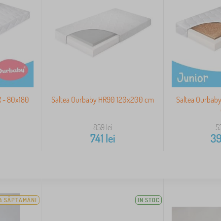
 - 80x180
Saltea Ourbaby HR90 120x200 cm
Saltea Ourbab
859
lei
5
741
lei
3
4 SĂPTĂMÂNI
IN STOC