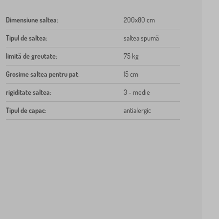
Dimensiune saltea
:
200x80 cm
Tipul de saltea
:
saltea spumă
limită de greutate
:
75 kg
Grosime saltea pentru pat
:
15 cm
rigiditate saltea
:
3 - medie
Tipul de capac
:
antialergic