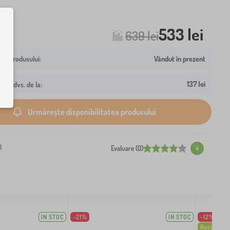
533 lei
639 lei
Vândut în prezent
137 lei
resa dvs. de la:
Urmărește disponibilitatea produsului
0
Evaluare (0)
4
IN STOC
-21%
IN STOC
-12%
Recomand