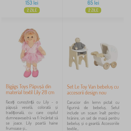
153
lei
65
lei
2 ZILE
2 ZILE
Bigjigs Toys Păpușă din
Set Le Toy Van bebeluș cu
material textil Lily 28 cm
accesorii design nou
Faceți cunoștință cu Lily - o
Carucior din lemn pictat cu
păpușă veselă, colorată și
figurină de bebeluș. Setul
tradițională, cu care copilul
include un scaun înalt pentru
dumneavoastră va fi încântat să
hrănire, un set de masă pentru
se joace. Lily poartă haine
bebeluș și o geantă. Accesoriile
frumoase și...
textile...