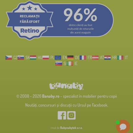
CZ
SK
HU
PL
EN
DE
FR
AT
HR
IT
SI
IE
© 2008 - 2026
Banaby.ro
- specialist în mobilier pentru copii
Noutăți, concursuri și discuții cu Ursul pe Facebook.
creat de
Babynabytek s.r.o.