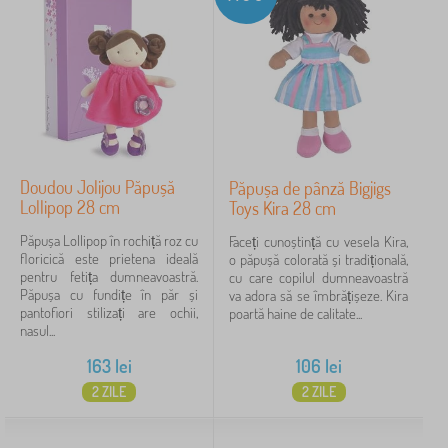
Doudou Jolijou Păpușă
Păpușa de pânză Bigjigs
Lollipop 28 cm
Toys Kira 28 cm
Păpușa Lollipop în rochiță roz cu
Faceți cunoștință cu vesela Kira,
floricică este prietena ideală
o păpușă colorată și tradițională,
pentru fetița dumneavoastră.
cu care copilul dumneavoastră
Păpușa cu fundițe în păr și
va adora să se îmbrățișeze. Kira
pantofiori stilizați are ochii,
poartă haine de calitate...
nasul...
163
lei
106
lei
2 ZILE
2 ZILE