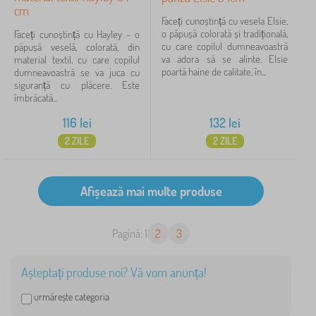
cm
Faceți cunoștință cu vesela Elsie,
o păpușă colorată și tradițională,
Faceți cunoștință cu Hayley - o
cu care copilul dumneavoastră
păpușă veselă, colorată, din
va adora să se alinte. Elsie
material textil, cu care copilul
poartă haine de calitate, în...
dumneavoastră se va juca cu
siguranță cu plăcere. Este
îmbrăcată...
116
lei
132
lei
2 ZILE
2 ZILE
Pagină: 1
2
3
Așteptați produse noi? Vă vom anunța!
urmărește categoria