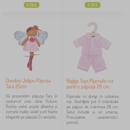
2 ZILE
2 ZILE
Doudou Jolijou Păpușa
Bigjigs Toys Pijamale roz
Tara 25cm
pentru păpușă 28 cm
Vă prezentăm păpușa Tara în
Pijamale cu dungi în culoarea
costumul unei zâne fluture.
roz. Rochițele pot fi îmbrăcate
Rochia violet, aripile albastre și
pe păpuși de mărimea 28 cm.
cizmele înalte violet sunt foarte
Setul include și un umeraș.
elegante pe păpușă. Cu această...
Principalele caracteristici:
potrivit...