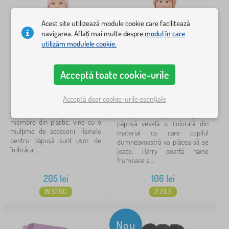
Acest site utilizează module cookie care facilitează
navigarea. Aflați mai multe despre
modul în care
utilizăm modulele cookie.
Acceptă toate cookie-urile
small foot Păpușa Hanna
Bigjigs Toys Papusa de
stofa Harry 28 cm
Acceptă doar cookie-urile esențiale
Păpușa Hanna cu un corp moale
din material textil și cu cap și
Faceți cunoștință cu Harry - o
membre din plastic, vine cu o
păpușă veselă și colorată din
mulțime de accesorii. Hainele
material cu care copilul
pentru păpușă sunt ușor de
dumneavoastră va plăcea să se
îmbrăcat...
joace. Harry poartă haine
frumoase și...
205
lei
106
lei
IN STOC
2 ZILE
Nou