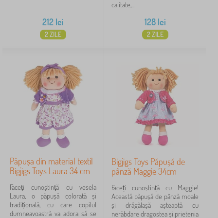
calitate,...
212
lei
128
lei
2 ZILE
2 ZILE
Păpușa din material textil
Bigjigs Toys Păpușă de
Bigjigs Toys Laura 34 cm
pânză Maggie 34cm
Faceți cunoștință cu vesela
Faceți cunoștință cu Maggie!
Laura, o păpușă colorată și
Această păpușă de pânză moale
tradițională, cu care copilul
și drăgălașă așteaptă cu
dumneavoastră va adora să se
nerăbdare dragostea și prietenia