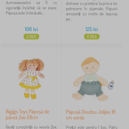
dumneavoastră va fi cu
distreze cu prietenii la prima lor
siguranță încântat să se joace.
petrecere în pijamale. Papucii
Păpușa este îmbrăcată...
amuzanți cu motiv de iepuraș
pe...
106
lei
125
lei
2 ZILE
2 ZILE
Bigjigs Toys Păpușă de
Păpușă Doudou Jolijou 18
pânză Zoe 28cm
cm verde
Faceți cunoștință cu vesela Zoe,
Prețul este pentru 1 buc. Patru