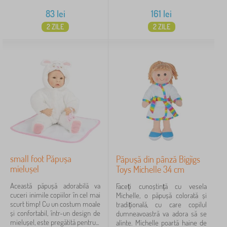
83
lei
161
lei
2 ZILE
2 ZILE
small foot Păpușa
Păpușă din pânză Bigjigs
mielușel
Toys Michelle 34 cm
Această păpușă adorabilă va
Faceți cunoștință cu vesela
cuceri inimile copiilor în cel mai
Michelle, o păpușă colorată și
scurt timp! Cu un costum moale
tradițională, cu care copilul
și confortabil, într-un design de
dumneavoastră va adora să se
mielușel, este pregătită pentru...
alinte. Michelle poartă haine de