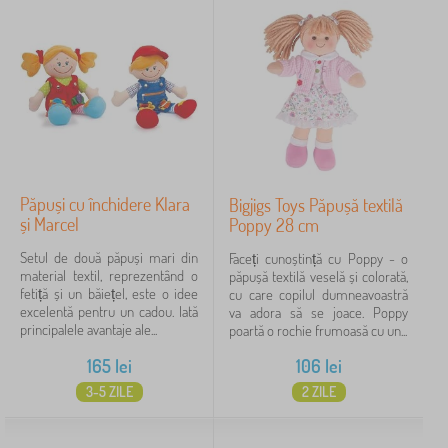
Păpuși cu închidere Klara
Bigjigs Toys Păpușă textilă
și Marcel
Poppy 28 cm
Setul de două păpuși mari din
Faceți cunoștință cu Poppy - o
material textil, reprezentând o
păpușă textilă veselă și colorată,
fetiță și un băiețel, este o idee
cu care copilul dumneavoastră
excelentă pentru un cadou. Iată
va adora să se joace. Poppy
principalele avantaje ale...
poartă o rochie frumoasă cu un...
165
lei
106
lei
3-5 ZILE
2 ZILE