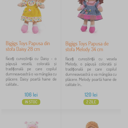
Filtrare
Caută în filtru
Bigjigs Toys Papusa din
Etichete
Bigjigs Toys Papusa de
stofa Daisy 28 cm
stofa Melody 34 cm
Faceți cunoștință cu Daisy - o
Faceți cunoștință cu vesela
Anulează
FILTRARE
păpușă veselă, colorată și
Melody, o păpușă colorată și
tradițională pe care copilul
tradițională pe care copilul
dumneavoastră o va mângâia cu
dumneavoastră o va mângâia cu
plăcere. Daisy poartă haine de
plăcere. Melody poartă haine de
calitate...
calitate în...
106
lei
120
lei
IN STOC
2 ZILE