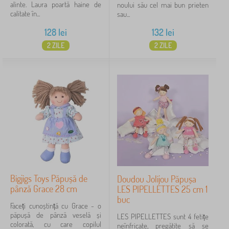
alinte. Laura poartă haine de
noului său cel mai bun prieten
calitate în...
sau...
128
lei
132
lei
2 ZILE
2 ZILE
Bigjigs Toys Păpușă de
Doudou Jolijou Păpușa
pânză Grace 28 cm
LES PIPELLETTES 25 cm 1
buc
Faceți cunoștință cu Grace - o
păpușă de pânză veselă și
LES PIPELLETTES sunt 4 fetițe
colorată, cu care copilul
neînfricate, pregătite să se