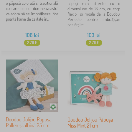
o păpușă colorată și tradițională,
păpuși mini diferite, cu o
cu care copilul dumneavoastră
dimensiune de 18 cm, cu corp
va adora să se îmbrățișeze. Zoe
flexibil și moale de la Doudou.
poartă haine de calitate în...
Perfecte pentru îmbrățișări
nesfârșite!...
106
lei
103
lei
2 ZILE
2 ZILE
Doudou Jolijou Păpușa
Doudou Jolijou Păpușa
Pollen și albină 25 cm
Miss Mint 21 cm