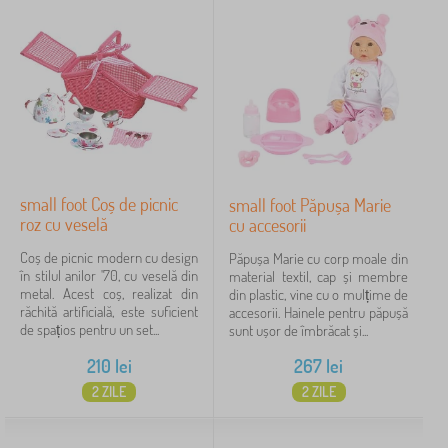
small foot Coș de picnic
small foot Păpușa Marie
roz cu veselă
cu accesorii
Coș de picnic modern cu design
Păpușa Marie cu corp moale din
în stilul anilor '70, cu veselă din
material textil, cap și membre
metal. Acest coș, realizat din
din plastic, vine cu o mulțime de
răchită artificială, este suficient
accesorii. Hainele pentru păpușă
de spațios pentru un set...
sunt ușor de îmbrăcat și...
210
lei
267
lei
2 ZILE
2 ZILE