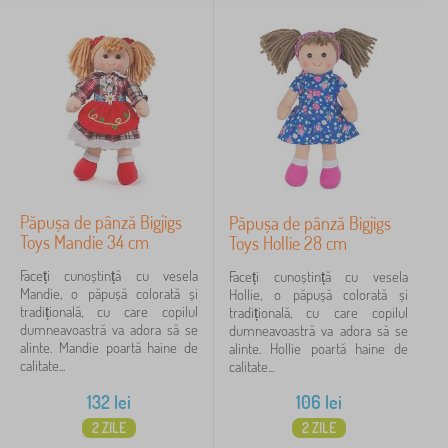
Păpușa de pânză Bigjigs
Păpușa de pânză Bigjigs
Toys Mandie 34 cm
Toys Hollie 28 cm
Faceți cunoștință cu vesela
Faceți cunoștință cu vesela
Mandie, o păpușă colorată și
Hollie, o păpușă colorată și
tradițională, cu care copilul
tradițională, cu care copilul
dumneavoastră va adora să se
dumneavoastră va adora să se
alinte. Mandie poartă haine de
alinte. Hollie poartă haine de
calitate...
calitate...
132
lei
106
lei
2 ZILE
2 ZILE