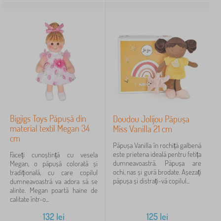
Bigjigs Toys Păpușă din
Doudou Jolijou Păpușa
material textil Megan 34
Miss Vanilla 21 cm
cm
Păpușa Vanilla în rochiță galbenă
este prietena ideală pentru fetița
Faceți cunoștință cu vesela
dumneavoastră. Păpușa are
Megan, o păpușă colorată și
ochi, nas și gură brodate. Așezați
tradițională, cu care copilul
păpușa și distrați-vă copilul...
dumneavoastră va adora să se
alinte. Megan poartă haine de
calitate într-o...
132
lei
125
lei