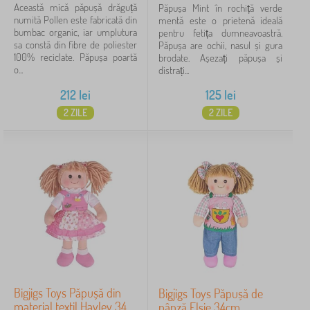
Această mică păpușă drăguță
Păpușa Mint în rochiță verde
numită Pollen este fabricată din
mentă este o prietenă ideală
bumbac organic, iar umplutura
pentru fetița dumneavoastră.
sa constă din fibre de poliester
Păpușa are ochii, nasul și gura
100% reciclate. Păpușa poartă
brodate. Așezați păpușa și
o...
distrați...
212
lei
125
lei
2 ZILE
2 ZILE
Bigjigs Toys Păpușă din
Bigjigs Toys Păpușă de
material textil Hayley 34
pânză Elsie 34cm