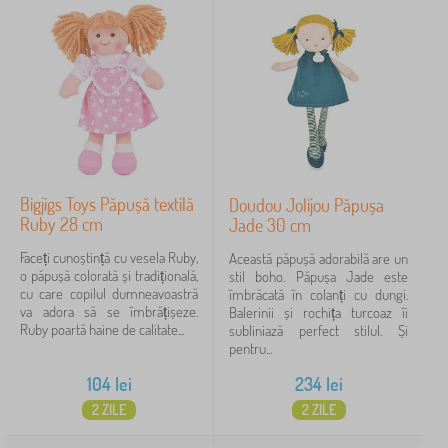
Bigjigs Toys Păpușă textilă
Doudou Jolijou Păpușa
Ruby 28 cm
Jade 30 cm
Faceți cunoștință cu vesela Ruby,
Această păpușă adorabilă are un
o păpușă colorată și tradițională,
stil boho. Păpușa Jade este
cu care copilul dumneavoastră
îmbrăcată în colanți cu dungi.
va adora să se îmbrățișeze.
Balerinii și rochița turcoaz îi
Ruby poartă haine de calitate...
subliniază perfect stilul. Și
pentru...
104
lei
234
lei
2 ZILE
2 ZILE