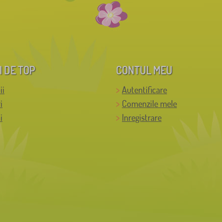
I DE TOP
CONTUL MEU
ii
Autentificare
i
Comenzile mele
i
Inregistrare