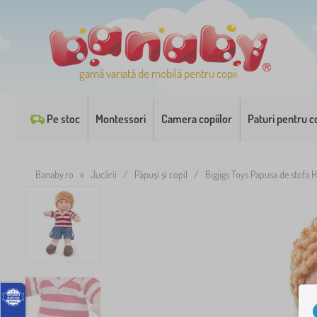
gamă variată de mobilă pentru copii
Pe stoc
Montessori
Camera copiilor
Paturi pentru co
Banaby.ro
»
Jucării
/
Păpuși și copil
/
Bigjigs Toys Papusa de stofa 