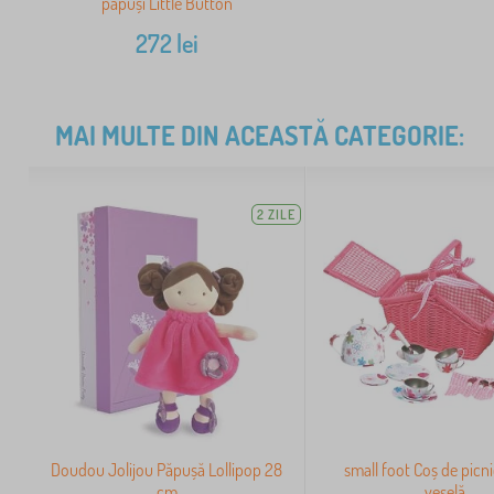
păpuși Little Button
272
lei
MAI MULTE DIN ACEASTĂ CATEGORIE:
2 ZILE
Doudou Jolijou Păpușă Lollipop 28
small foot Coș de picni
cm
veselă