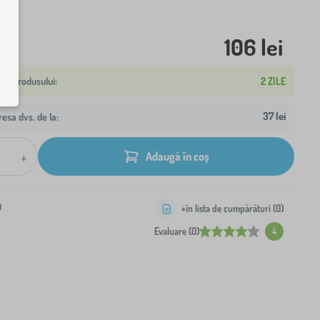
106 lei
2 ZILE
37 lei
resa dvs. de la:
+
Adaugă în coș
0
+în lista de cumpărături (
0
)
Evaluare (0)
4