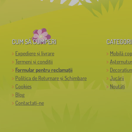
CUM SĂ CUMPERI
CATEGORI
Expediere și livrare
Mobilă cop
Termeni și condiții
Așternutur
Formular pentru reclamații
Decorațiun
Politica de Returnare și Schimbare
Jucării
Cookies
Noutăți
Blog
Contactați-ne