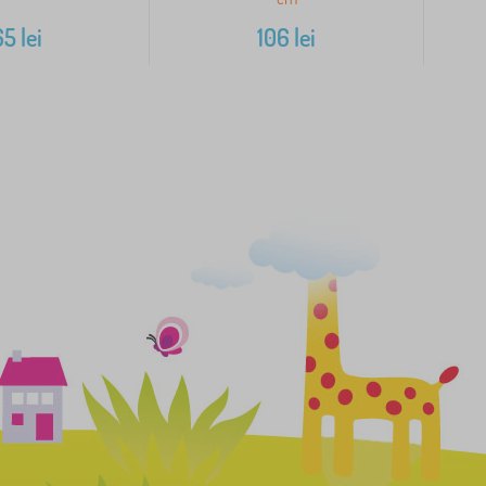
65
lei
106
lei