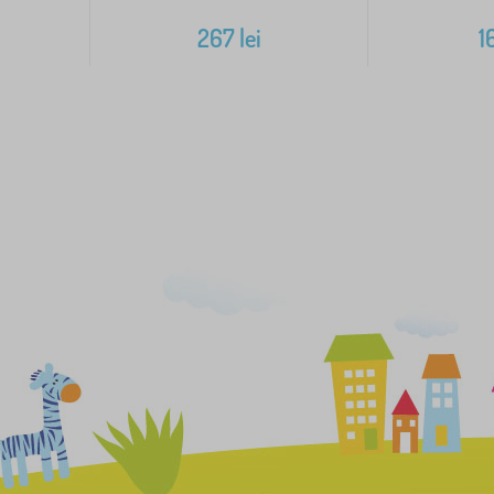
267
lei
1