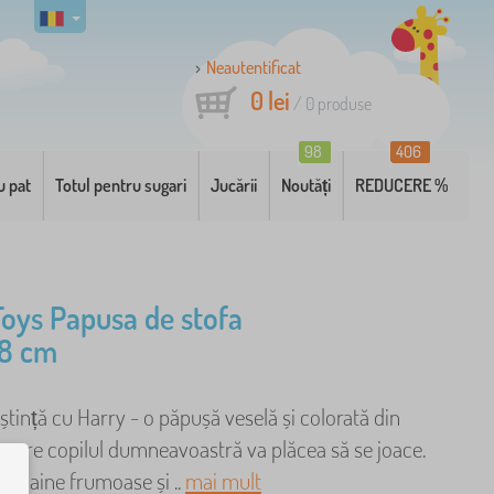
Neautentificat
0 lei
/
0
produse
98
406
u pat
Totul pentru sugari
Jucării
Noutăți
REDUCERE %
 Toys Papusa de stofa
28 cm
ștință cu Harry - o păpușă veselă și colorată din
 care copilul dumneavoastră va plăcea să se joace.
ă haine frumoase și ..
mai mult