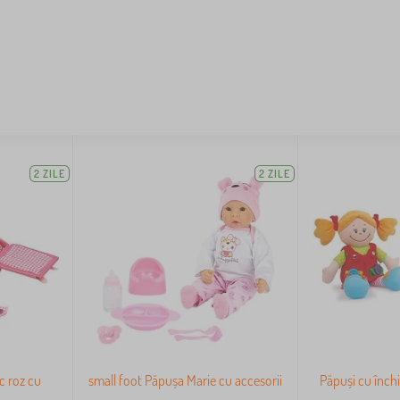
2 ZILE
2 ZILE
c roz cu
small foot Păpușa Marie cu accesorii
Păpuși cu închi