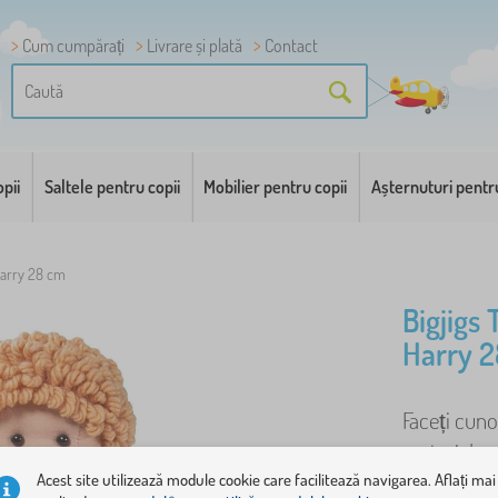
Cum cumpărați
Livrare și plată
Contact
pii
Saltele pentru copii
Mobilier pentru copii
Așternuturi pentr
Harry 28 cm
Bigjigs
Harry 
Faceți cuno
material cu
Harry poart
Acest site utilizează module cookie care facilitează navigarea. Aflați mai