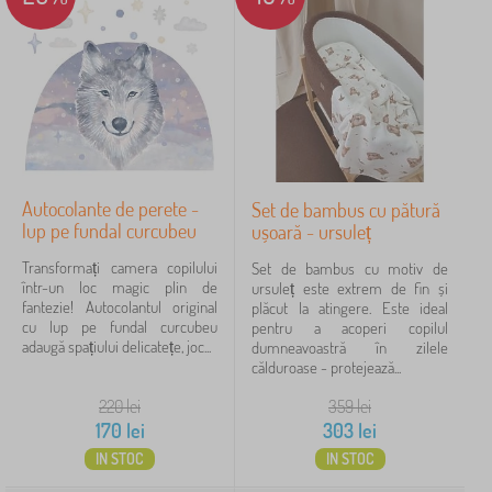
Autocolante de perete -
Set de bambus cu pătură
lup pe fundal curcubeu
ușoară - ursuleț
Transformați camera copilului
Set de bambus cu motiv de
într-un loc magic plin de
ursuleț este extrem de fin și
fantezie! Autocolantul original
plăcut la atingere. Este ideal
cu lup pe fundal curcubeu
pentru a acoperi copilul
adaugă spațiului delicatețe, joc...
dumneavoastră în zilele
călduroase - protejează...
220
lei
359
lei
170
lei
303
lei
IN STOC
IN STOC