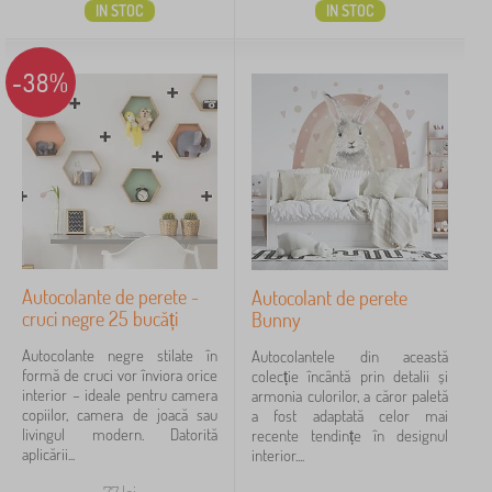
IN STOC
IN STOC
-38%
Autocolante de perete -
Autocolant de perete
cruci negre 25 bucăți
Bunny
Autocolante negre stilate în
Autocolantele din această
formă de cruci vor înviora orice
colecție încântă prin detalii și
interior – ideale pentru camera
armonia culorilor, a căror paletă
copiilor, camera de joacă sau
a fost adaptată celor mai
livingul modern. Datorită
recente tendințe în designul
aplicării...
interior....