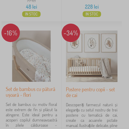
77
lei
48
lei
228
lei
IN STOC
IN STOC
-16%
-34%
Set de bambus cu pătură
Postere pentru copii - set
ușoară - flori
de cai
Set de bambus cu motiv floral
Descoperiți farmecul naturii și
este extrem de fin și plăcut la
eleganța cu setul nostru de trei
atingere. Este ideal pentru a
postere cu tematică de cai,
acoperi copilul dumneavoastră
create ca acuarele pictate
în zilele călduroase –
manual. Ilustrațiile delicate, pline