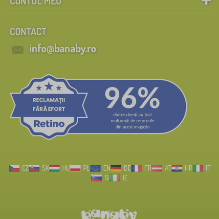
CONTUL MEU
CONTACT
info@banaby.ro
CZ
SK
HU
PL
EN
DE
FR
AT
HR
IT
SI
IE