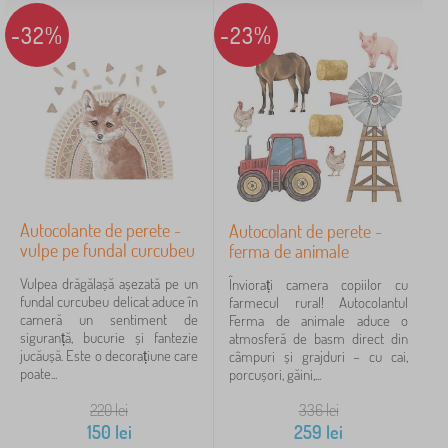
-32%
-23%
Autocolante de perete -
Autocolant de perete -
vulpe pe fundal curcubeu
ferma de animale
Vulpea drăgălașă așezată pe un
Înviorați camera copiilor cu
fundal curcubeu delicat aduce în
farmecul rural! Autocolantul
cameră un sentiment de
Ferma de animale aduce o
siguranță, bucurie și fantezie
atmosferă de basm direct din
jucăușă. Este o decorațiune care
câmpuri și grajduri – cu cai,
poate...
porcușori, găini,...
220
lei
336
lei
150
lei
259
lei