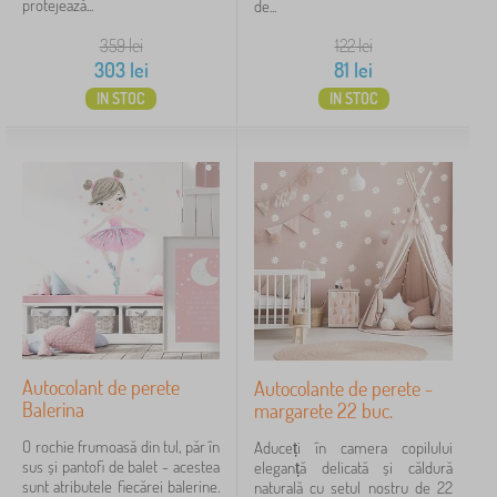
protejează...
de...
359
lei
122
lei
303
lei
81
lei
IN STOC
IN STOC
Autocolant de perete
Autocolante de perete -
Balerina
margarete 22 buc.
O rochie frumoasă din tul, păr în
Aduceți în camera copilului
sus și pantofi de balet - acestea
eleganță delicată și căldură
sunt atributele fiecărei balerine.
naturală cu setul nostru de 22