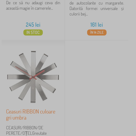
De ce să nu adaugi ceva din
de autocolante cu margarete.
această magie în camerele...
Datorită formei universale și
culorii bej...
245
lei
161
lei
IN STOC
ÎN 14 ZILE
Ceasuri RIBBON culoare
gri umbra
CEASURI/RIBBON/DE
PERETE/OȚELGreutate