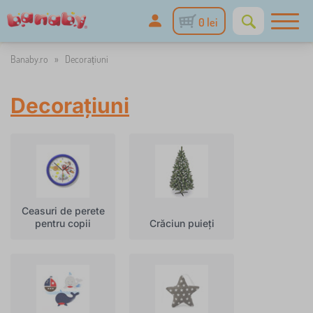
0 lei
Banaby.ro
»
Decorațiuni
Decorațiuni
Ceasuri de perete
pentru copii
Crăciun puieți