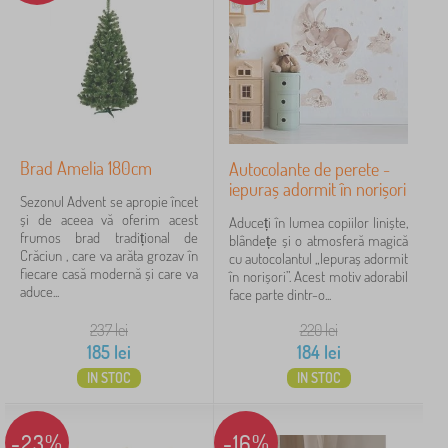
să fie întotdeauna netedă și uscată. Decoratiunile
Preț
sunt foarte usor de intretinut daca le ștergti ușor cu o
cârpă umedă.
48 lei
426 lei
Filtrare
Brad Amelia 180cm
Autocolante de perete -
iepuraș adormit în norișori
Caută în filtru
Sezonul Advent se apropie încet
și de aceea vă oferim acest
Aduceți în lumea copiilor liniște,
Subcategorii
frumos brad tradițional de
blândețe și o atmosferă magică
Crăciun , care va arăta grozav în
cu autocolantul „Iepuraș adormit
fiecare casă modernă și care va
în norișori”. Acest motiv adorabil
Tipul ofertei
aduce...
face parte dintr-o...
237
lei
220
lei
Etichete
185
lei
184
lei
IN STOC
IN STOC
Anulează
FILTRARE
-23%
-16%