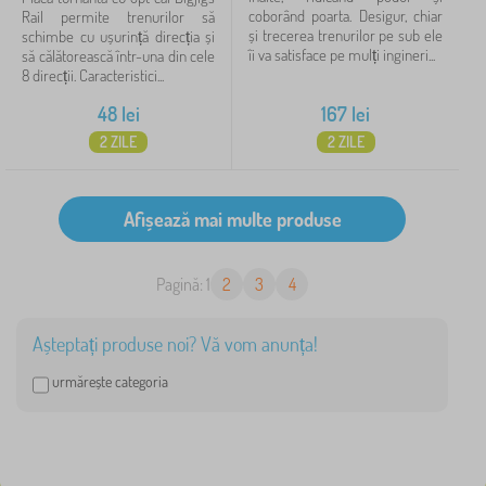
coborând poarta. Desigur, chiar
Rail permite trenurilor să
și trecerea trenurilor pe sub ele
schimbe cu ușurință direcția și
îi va satisface pe mulți ingineri...
să călătorească într-una din cele
8 direcții. Caracteristici...
48
lei
167
lei
2 ZILE
2 ZILE
Pagină: 1
2
3
4
Așteptați produse noi? Vă vom anunța!
urmărește categoria