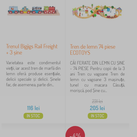
Filtrare
Caută în filtru
Trenul Bigjigs Rail Freight
Tren de lemn 74 piese
Tipul ofertei
+ 3 șine
ECOTOYS
Etichete
Varietatea este condimentul
CĂI FERATE DIN LEMN CU ȘINE
vieții, iar acest tren de marfă din
- 74 PIESE Pentru copii de la 3
lemn oferă produse esențiale,
ani Tren cu vagoane Tren de
delicii speciale și delicii. Șinele
lemn cu vagoane 3 mașinuțe,
Anulează
FILTRARE
fac, de asemenea, parte din...
tunel cu macara Căsuță,
morișcă, pod Șine cu...
231
lei
116
lei
205
lei
IN STOC
IN STOC
-4%