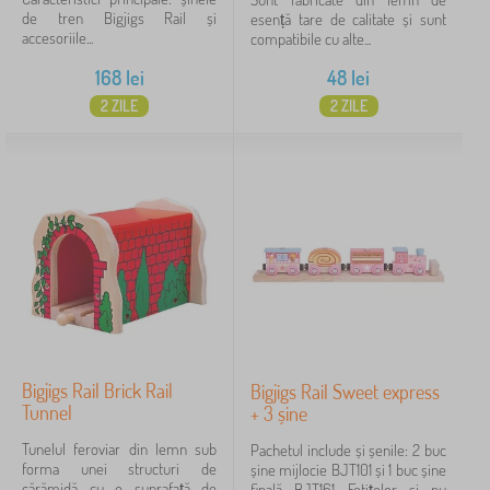
de tren Bigjigs Rail și
esență tare de calitate și sunt
accesoriile...
compatibile cu alte...
168
lei
48
lei
2 ZILE
2 ZILE
Bigjigs Rail Brick Rail
Bigjigs Rail Sweet express
Tunnel
+ 3 șine
Tunelul feroviar din lemn sub
Pachetul include și șenile: 2 buc
forma unei structuri de
șine mijlocie BJT101 și 1 buc șine
cărămidă cu o suprafață de
finală BJT161 Fetițelor și nu