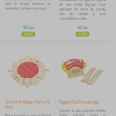
vânt în timpul aventurii lor
de cale ferată BigJigs. Sunt
feroviare. Lamele morii sunt...
fabricate din lemn de esență
tare de calitate și sunt
compatibile cu alte...
161
lei
42
lei
2 ZILE
2 ZILE
Turnichet Bigjigs Rail cu 8
Bigjigs Rail Drawbridge
ieșiri
Copiilor le plac podurile mobile
înalte, ridicând podul și
Placa turnantă cu opt căi Bigjigs