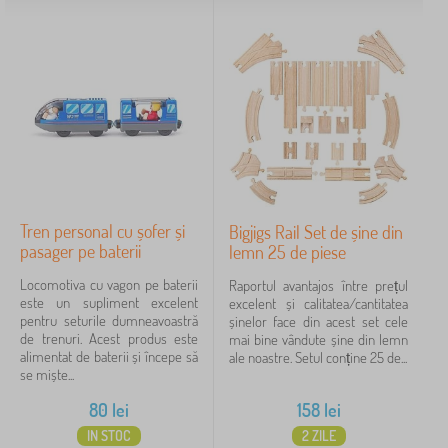
Tren personal cu șofer și
Bigjigs Rail Set de șine din
pasager pe baterii
lemn 25 de piese
Locomotiva cu vagon pe baterii
Raportul avantajos între prețul
este un supliment excelent
excelent și calitatea/cantitatea
pentru seturile dumneavoastră
șinelor face din acest set cele
de trenuri. Acest produs este
mai bine vândute șine din lemn
alimentat de baterii și începe să
ale noastre. Setul conține 25 de...
se miște...
80
lei
158
lei
IN STOC
2 ZILE