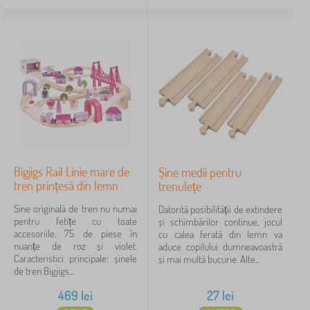
Bigjigs Rail Linie mare de
Șine medii pentru
tren prințesă din lemn
trenulețe
Sine originală de tren nu numai
Datorită posibilității de extindere
pentru fetițe cu toate
și schimbărilor continue, jocul
accesoriile, 75 de piese în
cu calea ferată din lemn va
nuanțe de roz și violet.
aduce copilului dumneavoastră
Caracteristici principale: șinele
și mai multă bucurie. Alte...
de tren Bigjigs...
469
lei
27
lei