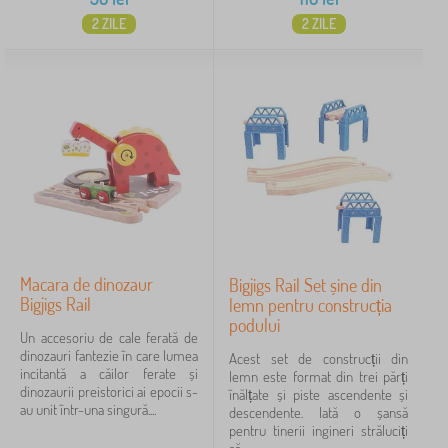
2 ZILE
2 ZILE
Macara de dinozaur
Bigjigs Rail Set șine din
Bigjigs Rail
lemn pentru construcția
podului
Un accesoriu de cale ferată de
dinozauri fantezie în care lumea
Acest set de construcții din
incitantă a căilor ferate și
lemn este format din trei părți
dinozaurii preistorici ai epocii s-
înălțate și piste ascendente și
au unit într-una singură....
descendente. Iată o șansă
pentru tinerii ingineri străluciți