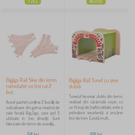
2 ZILE
IN STOC
Bigjigs Rail Sine din lemn
Bigjigs Rail Tunel cu șine
comutator cu trei cai 2
dublă
buc
Tunelul feroviar dublu din lemn,
realizat din cărămidă roșie, cu
Acest pachet conține 2 bucăți de
un finisaj de înaltă calitate, este o
indicatoare din gama noastră de
extindere excelentă a oricărei
cale ferată BigJigs, care pot fi
linii de tren. Există mult...
utilizate în trei direcții. Sunt
fabricate din lemn de esență...
58
lei
118
lei