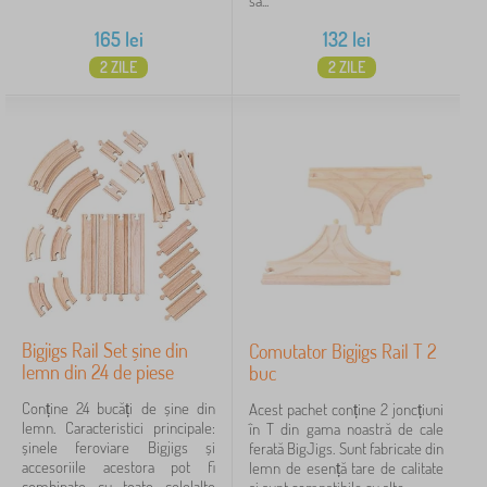
să...
165
lei
132
lei
2 ZILE
2 ZILE
Bigjigs Rail Set șine din
Comutator Bigjigs Rail T 2
lemn din 24 de piese
buc
Conține 24 bucăți de șine din
Acest pachet conține 2 joncțiuni
lemn. Caracteristici principale:
în T din gama noastră de cale
șinele feroviare Bigjigs și
ferată BigJigs. Sunt fabricate din
accesoriile acestora pot fi
lemn de esență tare de calitate
combinate cu toate celelalte