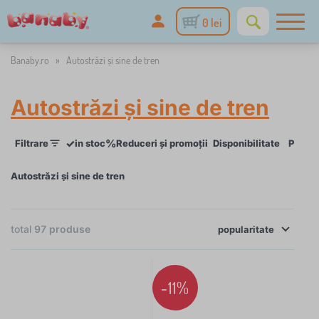
0 lei
Banaby.ro
»
Autostrăzi și sine de tren
Autostrăzi și sine de tren
✓
%
Filtrare
in stoc
Reduceri și promoții
Disponibilitate
Preț
Autostrăzi și sine de tren
×
FILTRARE
total
97
produse
popularitate
Disponibilitate
Preț
-11%
22 lei
559 lei