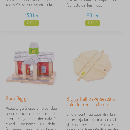
au unit într-una singură. La fel...
fabricate din lemn de...
158
lei
60
lei
2 ZILE
2 ZILE
Gara Bigjigs
Bigjigs Rail traversează o
cale de tren din lemn
Această gară este un plus ideal
pentru orice cale de tren din
Sinele sunt realizate din lemn
lemn. Stația este decorată în
de esență tare de înaltă calitate
culori luminoase, cu detalii
și sunt perfect prelucrate și
frumoase, ceea ce o face o
netezite în forma finală a șinelor