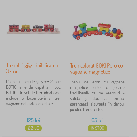
Trenul Bigjigs Rail Pirate +
Tren colorat GOKI Peru cu
3 șine
vagoane magnetice
Pachetul include și șine: 2 buc
Trenul de lemn cu vagoane
BJT101 șine de capăt și 1 buc
magnetice este o jucărie
BJT161 Un set de tren ideal care
tradițională ca pe vremuri -
include o locomotivă și trei
solidă și durabilă. Lemnul
vagoane detaliate conectate...
garantează siguranța în timpul
jocului. Trenul este...
125
lei
65
lei
2 ZILE
IN STOC