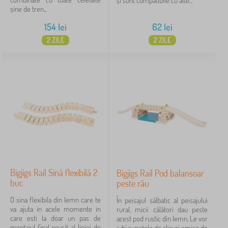
și sunt compatibile cu alte...
șine de tren...
154
lei
62
lei
2 ZILE
2 ZILE
Bigjigs Rail Sină flexibilă 2
Bigjigs Rail Pod balansoar
buc
peste râu
O sina flexibila din lemn care te
În peisajul sălbatic al peisajului
va ajuta in acele momente in
rural, micii călători dau peste
care esti la doar un pas de
acest pod rustic din lemn. Le vor
montajul final reusit al liniei de
iubi sunetele de clicuri emise de