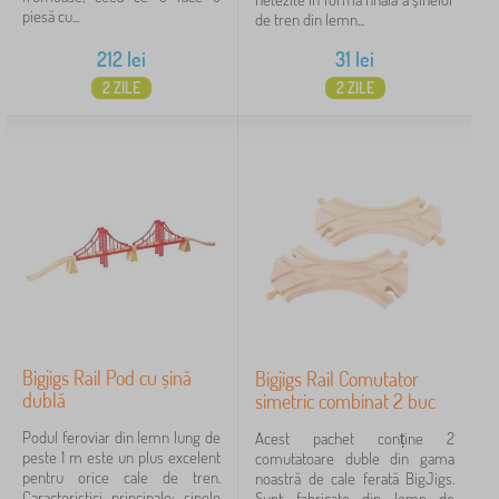
piesă cu...
de tren din lemn...
212
lei
31
lei
2 ZILE
2 ZILE
Bigjigs Rail Pod cu șină
Bigjigs Rail Comutator
dublă
simetric combinat 2 buc
Podul feroviar din lemn lung de
Acest pachet conține 2
peste 1 m este un plus excelent
comutatoare duble din gama
pentru orice cale de tren.
noastră de cale ferată BigJigs.
Caracteristici principale: șinele
Sunt fabricate din lemn de