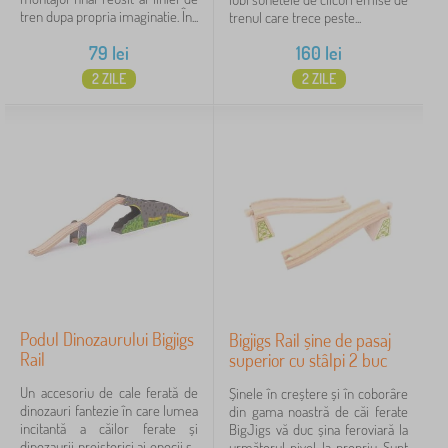
tren dupa propria imaginatie. În...
trenul care trece peste...
79
lei
160
lei
2 ZILE
2 ZILE
Podul Dinozaurului Bigjigs
Bigjigs Rail șine de pasaj
Rail
superior cu stâlpi 2 buc
Un accesoriu de cale ferată de
Șinele în creștere și în coborâre
dinozauri fantezie în care lumea
din gama noastră de căi ferate
incitantă a căilor ferate și
BigJigs vă duc șina feroviară la
dinozaurii preistorici ai epocii s-
următorul nivel, la propriu. Sunt