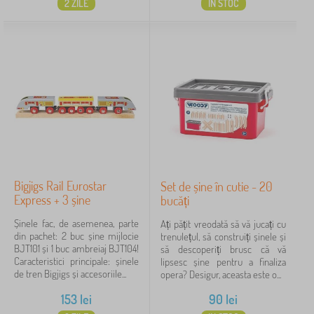
2 ZILE
IN STOC
Bigjigs Rail Eurostar
Set de șine în cutie - 20
Express + 3 șine
bucăți
Șinele fac, de asemenea, parte
Ați pățit vreodată să vă jucați cu
din pachet: 2 buc șine mijlocie
trenulețul, să construiți șinele și
BJT101 și 1 buc ambreiaj BJT104!
să descoperiți brusc că vă
Caracteristici principale: șinele
lipsesc șine pentru a finaliza
de tren Bigjigs și accesoriile...
opera? Desigur, aceasta este o...
153
lei
90
lei