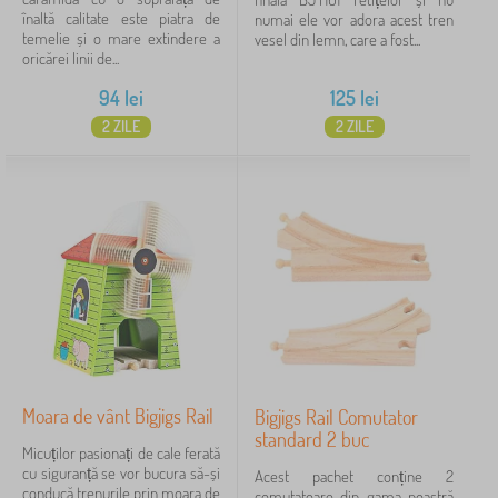
înaltă calitate este piatra de
numai ele vor adora acest tren
temelie și o mare extindere a
vesel din lemn, care a fost...
oricărei linii de...
94
lei
125
lei
2 ZILE
2 ZILE
Moara de vânt Bigjigs Rail
Bigjigs Rail Comutator
standard 2 buc
Micuților pasionați de cale ferată
cu siguranță se vor bucura să-și
Acest pachet conține 2
conducă trenurile prin moara de
comutatoare din gama noastră