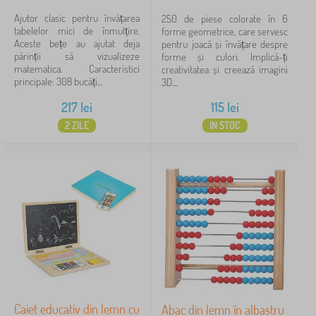
Ajutor clasic pentru învățarea
250 de piese colorate în 6
tabelelor mici de înmulțire.
forme geometrice, care servesc
Aceste bețe au ajutat deja
pentru joacă și învățare despre
părinții să vizualizeze
forme și culori. Implică-ți
matematica. Caracteristici
creativitatea și creează imagini
principale: 308 bucăți...
3D....
217
lei
115
lei
2 ZILE
IN STOC
Caiet educativ din lemn cu
Abac din lemn în albastru