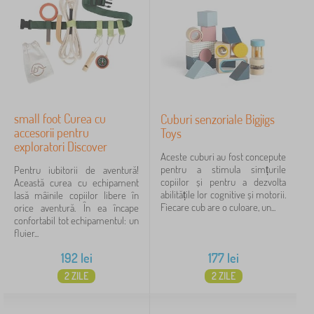
small foot Curea cu
Cuburi senzoriale Bigjigs
accesorii pentru
Toys
exploratori Discover
Aceste cuburi au fost concepute
pentru a stimula simțurile
Pentru iubitorii de aventură!
copiilor și pentru a dezvolta
Această curea cu echipament
abilitățile lor cognitive și motorii.
lasă mâinile copiilor libere în
Fiecare cub are o culoare, un...
orice aventură. În ea încape
confortabil tot echipamentul: un
fluier...
192
lei
177
lei
2 ZILE
2 ZILE