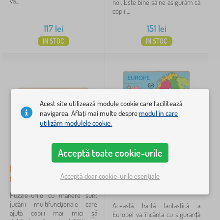
va...
noi. Este bine să ne asigurăm că
copiii...
Preț
117
lei
151
lei
28 lei
898 lei
IN STOC
IN STOC
Filtrare
Caută în filtru
Acest site utilizează module cookie care facilitează
navigarea. Aflați mai multe despre
modul în care
Disponibilitate
utilizăm modulele cookie.
Tipul ofertei
Acceptă toate cookie-urile
Puzzle mare din lemn La
Bigjigs Toys Puzzle din
Anulează
FILTRARE
Acceptă doar cookie-urile esențiale
țară
lemn Harta Europei 25
piese
Puzzle-urile cu mânere sunt
jucării multifuncționale care
Această hartă fantastică a
ajută copiii mai mici să
Europei va încânta cu siguranță