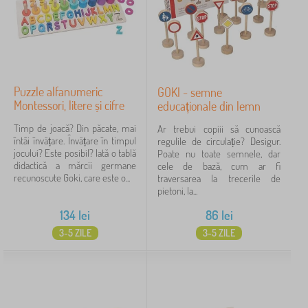
Puzzle alfanumeric
GOKI - semne
Montessori, litere și cifre
educaționale din lemn
Timp de joacă? Din păcate, mai
Ar trebui copiii să cunoască
întâi învățare. Învățare în timpul
regulile de circulație? Desigur.
jocului? Este posibil? Iată o tablă
Poate nu toate semnele, dar
didactică a mărcii germane
cele de bază, cum ar fi
recunoscute Goki, care este o...
traversarea la trecerile de
pietoni, la...
134
lei
86
lei
3-5 ZILE
3-5 ZILE