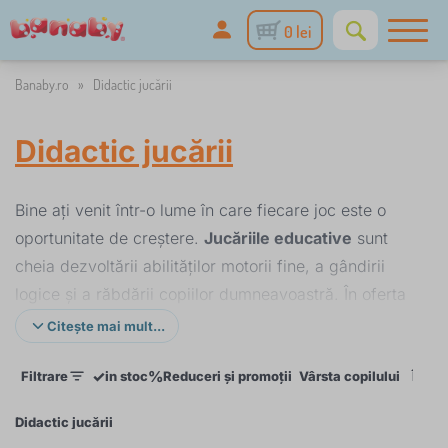
0 lei
Banaby.ro
»
Didactic jucării
Didactic jucării
Bine ați venit într-o lume în care fiecare joc este o
oportunitate de creștere.
Jucăriile educative
sunt
cheia dezvoltării abilităților motorii fine, a gândirii
logice și a răbdării copiilor dumneavoastră. În oferta
noastră veți găsi piese atent selectate, de la
puzzle-
Citește mai mult...
uri clasice din lemn
la
jocuri moderne pliabile
✓
%
Filtrare
in stoc
Reduceri și promoții
Vârsta copilului
Înde
magnetice
, care îi vor distra pe micii exploratori ore
întregi. Fie că sunteți în căutarea primelor
ceasuri
Didactic jucării
pentru predare sau
a alfabetelor
colorate
pentru