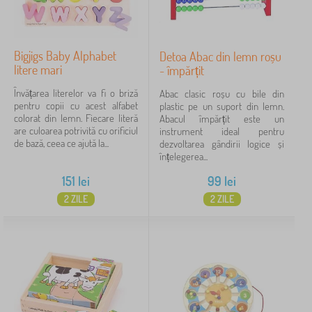
Bigjigs Baby Alphabet
Detoa Abac din lemn roșu
litere mari
- împărțit
Învățarea literelor va fi o briză
Abac clasic roșu cu bile din
pentru copii cu acest alfabet
plastic pe un suport din lemn.
colorat din lemn. Fiecare literă
Abacul împărțit este un
are culoarea potrivită cu orificiul
instrument ideal pentru
de bază, ceea ce ajută la...
dezvoltarea gândirii logice și
înțelegerea...
151
lei
99
lei
2 ZILE
2 ZILE