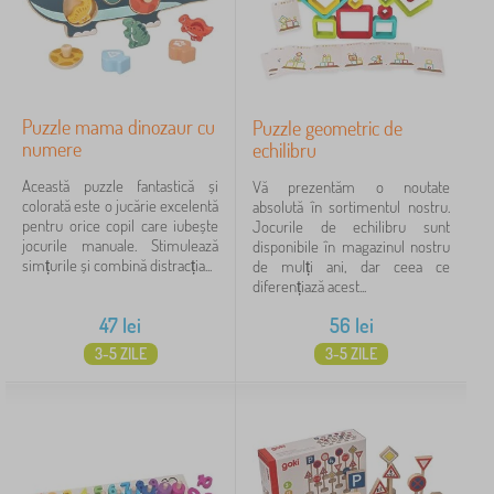
Puzzle mama dinozaur cu
Puzzle geometric de
numere
echilibru
Această puzzle fantastică și
Vă prezentăm o noutate
colorată este o jucărie excelentă
absolută în sortimentul nostru.
pentru orice copil care iubește
Jocurile de echilibru sunt
jocurile manuale. Stimulează
disponibile în magazinul nostru
simțurile și combină distracția...
de mulți ani, dar ceea ce
diferențiază acest...
47
lei
56
lei
3-5 ZILE
3-5 ZILE