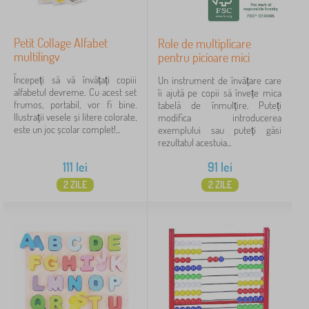
Petit Collage Alfabet
Role de multiplicare
multilingv
pentru picioare mici
Începeți să vă învățați copiii
Un instrument de învățare care
alfabetul devreme. Cu acest set
îi ajută pe copii să învețe mica
frumos, portabil, vor fi bine.
tabelă de înmulțire. Puteți
Ilustrații vesele și litere colorate,
modifica introducerea
este un joc școlar complet!...
exemplului sau puteți găsi
rezultatul acestuia...
111
lei
91
lei
2 ZILE
2 ZILE