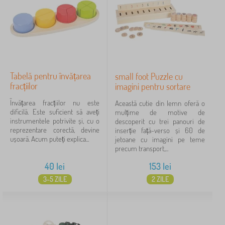
Tabelă pentru învățarea
small foot Puzzle cu
fracțiilor
imagini pentru sortare
Învățarea fracțiilor nu este
Această cutie din lemn oferă o
dificilă. Este suficient să aveți
mulțime de motive de
instrumentele potrivite și, cu o
descoperit cu trei panouri de
reprezentare corectă, devine
inserție față-verso și 60 de
ușoară. Acum puteți explica...
jetoane cu imagini pe teme
precum transport,...
40
lei
153
lei
3-5 ZILE
2 ZILE