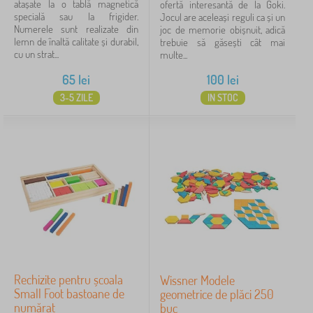
atașate la o tablă magnetică
ofertă interesantă de la Goki.
specială sau la frigider.
Jocul are aceleași reguli ca și un
Numerele sunt realizate din
joc de memorie obișnuit, adică
lemn de înaltă calitate și durabil,
trebuie să găsești cât mai
cu un strat...
multe...
65
lei
100
lei
3-5 ZILE
IN STOC
Rechizite pentru școala
Wissner Modele
Small Foot bastoane de
geometrice de plăci 250
numărat
buc