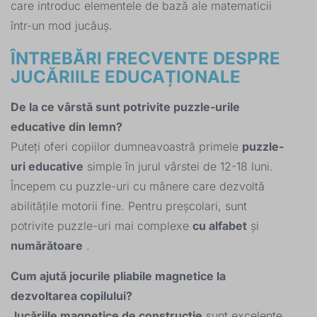
care introduc elementele de bază ale matematicii
într-un mod jucăuș.
ÎNTREBĂRI FRECVENTE DESPRE
JUCĂRIILE EDUCAȚIONALE
De la ce vârstă sunt potrivite puzzle-urile
educative din lemn?
Puteți oferi copiilor dumneavoastră primele
puzzle-
uri educative
simple în jurul vârstei de 12-18 luni.
Începem cu puzzle-uri cu mânere care dezvoltă
abilitățile motorii fine. Pentru preșcolari, sunt
potrivite puzzle-uri mai complexe
cu alfabet
și
numărătoare
.
Cum ajută jocurile pliabile magnetice la
dezvoltarea copilului?
Jucăriile magnetice de construcție
sunt excelente