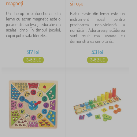
magneți
și roșu
Un laptop multifuncțional din
Blatul clasic din lemn este un
lemn cu ecran magnetic este o
instrument ideal pentru
jucărie distractivă și educativă în
practicarea non-violentă a
același timp. În timpul jocului,
numărării. Adunarea și scăderea
copiii pot învăța literele,...
sunt mult mai ușoare cu
demonstrarea simultană...
97
lei
53
lei
3-5 ZILE
3-5 ZILE