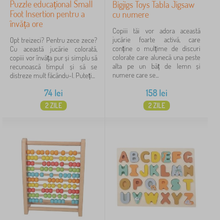
Puzzle educațional Small
Bigjigs Toys Tabla Jigsaw
Foot Insertion pentru a
cu numere
învăța ore
Copiii tăi vor adora această
jucărie foarte activă, care
Opt treizeci? Pentru zece zece?
conține o mulțime de discuri
Cu această jucărie colorată,
colorate care alunecă una peste
copiii vor învăța pur și simplu să
alta pe un băț de lemn și
recunoască timpul și să se
numere care se...
distreze mult făcându-l. Puteți...
74
lei
158
lei
2 ZILE
2 ZILE