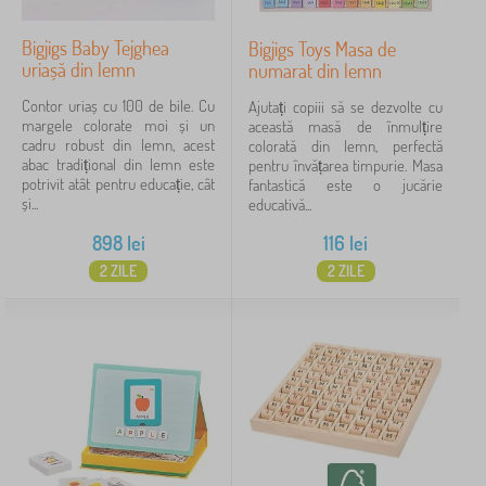
Bigjigs Baby Tejghea
Bigjigs Toys Masa de
uriașă din lemn
numarat din lemn
Contor uriaș cu 100 de bile. Cu
Ajutați copiii să se dezvolte cu
margele colorate moi și un
această masă de înmulțire
cadru robust din lemn, acest
colorată din lemn, perfectă
abac tradițional din lemn este
pentru învățarea timpurie. Masa
potrivit atât pentru educație, cât
fantastică este o jucărie
și...
educativă...
898
lei
116
lei
2 ZILE
2 ZILE