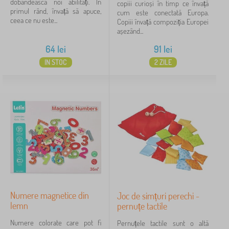
dobândească noi abilități. În
copiii curioși în timp ce învață
primul rând, învață să apuce,
cum este conectată Europa.
ceea ce nu este...
Copiii învață compoziția Europei
așezând...
64
lei
91
lei
IN STOC
2 ZILE
Numere magnetice din
Joc de simțuri perechi -
lemn
pernuțe tactile
Numere colorate care pot fi
Pernuțele tactile sunt o altă