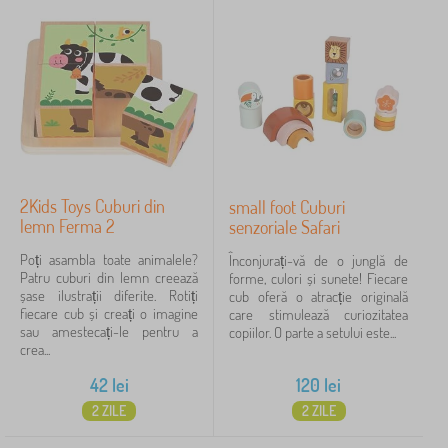
2Kids Toys Cuburi din
small foot Cuburi
lemn Ferma 2
senzoriale Safari
Poți asambla toate animalele?
Înconjurați-vă de o junglă de
Patru cuburi din lemn creează
forme, culori și sunete! Fiecare
șase ilustrații diferite. Rotiți
cub oferă o atracție originală
fiecare cub și creați o imagine
care stimulează curiozitatea
sau amestecați-le pentru a
copiilor. O parte a setului este...
crea...
42
lei
120
lei
2 ZILE
2 ZILE