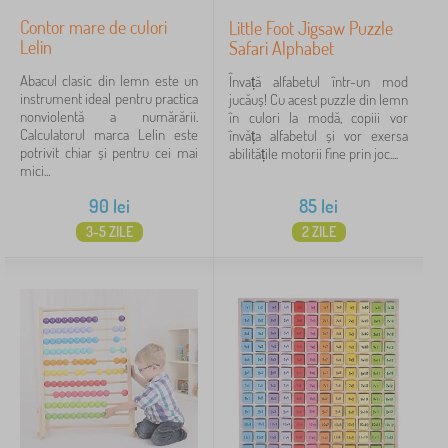
Contor mare de culori
Little Foot Jigsaw Puzzle
Lelin
Safari Alphabet
Abacul clasic din lemn este un
Învață alfabetul într-un mod
instrument ideal pentru practica
jucăuș! Cu acest puzzle din lemn
nonviolentă a numărării.
în culori la modă, copiii vor
Calculatorul marca Lelin este
învăța alfabetul și vor exersa
potrivit chiar și pentru cei mai
abilitățile motorii fine prin joc....
mici...
90
lei
85
lei
3-5 ZILE
2 ZILE