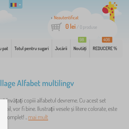
Neautentificat
0 lei
/
0
produse
98
406
u pat
Totul pentru sugari
Jucării
Noutăți
REDUCERE %
llage Alfabet multilingv
 vă învățați copiii alfabetul devreme. Cu acest set
abil, vor fi bine. Ilustrații vesele și litere colorate, este
ar complet! ..
mai mult