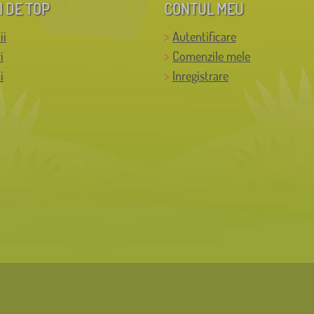
I DE TOP
CONTUL MEU
ii
Autentificare
i
Comenzile mele
i
Inregistrare