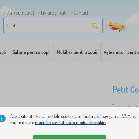
Cum cumpărați
Livrare și plată
Contact
pii
Saltele pentru copii
Mobilier pentru copii
Așternuturi pentr
Petit Co
Începeți să
frumos, port
Acest site utilizează module cookie care facilitează navigarea. Aflați mai
multe despre
modul în care utilizăm modulele cookie.
un joc școl