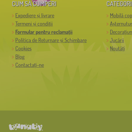
CUM SĂ CUMPERI
CATEGORI
Expediere și livrare
Mobilă cop
Termeni și condiții
Așternutur
Formular pentru reclamații
Decorațiun
Politica de Returnare și Schimbare
Jucării
Cookies
Noutăți
Blog
Contactați-ne