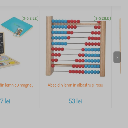
3-5 ZILE
3-5 ZILE
>
din lemn cu magneți
Abac din lemn în albastru și roșu
Puz
In
97
lei
53
lei