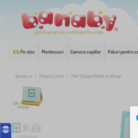
gamă variată de mobilă pentru copii
Pe stoc
Montessori
Camera copiilor
Paturi pentru co
Banaby.ro
»
Didactic jucării
/
Petit Collage Alfabet multilingv