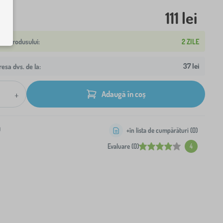
111 lei
2 ZILE
37 lei
resa dvs. de la:
+
Adaugă în coș
0
+în lista de cumpărături (
0
)
Evaluare (0)
4