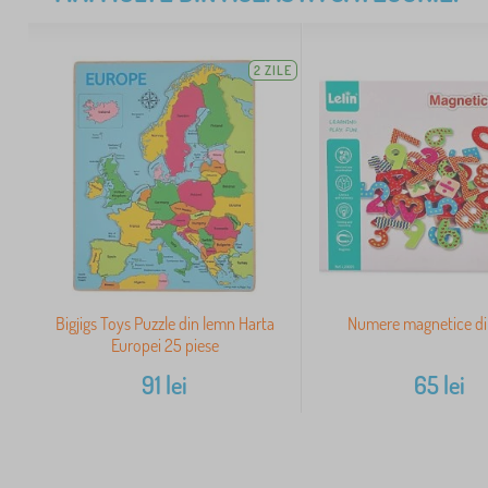
2 ZILE
Bigjigs Toys Puzzle din lemn Harta
Numere magnetice di
Europei 25 piese
91
lei
65
lei