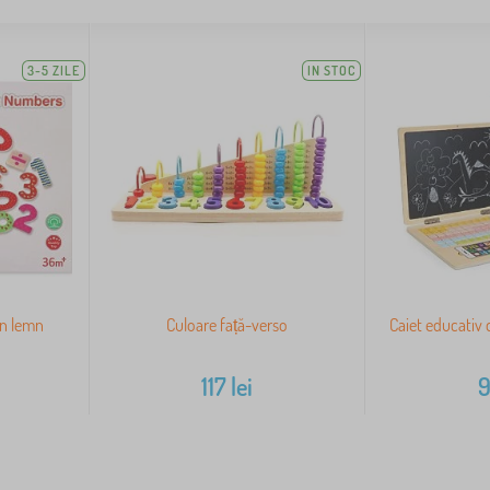
3-5 ZILE
IN STOC
n lemn
Culoare față-verso
Caiet educativ 
117
lei