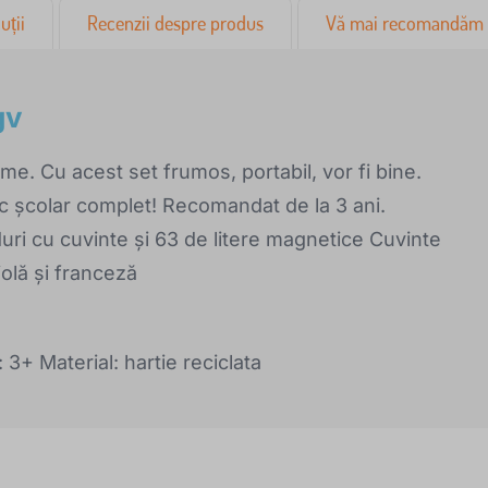
uții
Recenzii despre produs
Vă mai recomandăm
gv
eme. Cu acest set frumos, portabil, vor fi bine.
 joc școlar complet! Recomandat de la 3 ani.
duri cu cuvinte și 63 de litere magnetice Cuvinte
iolă și franceză
3+ Material: hartie reciclata