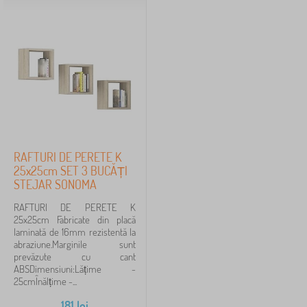
RAFTURI DE PERETE K
25x25cm SET 3 BUCĂȚI
STEJAR SONOMA
RAFTURI DE PERETE K
25x25cm Fabricate din placă
laminată de 16mm rezistentă la
abraziune.Marginile sunt
prevăzute cu cant
ABSDimensiuni:Lățime -
25cmÎnălțime -...
181
lei