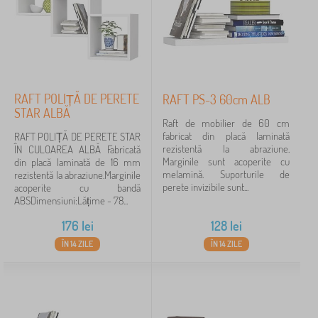
RAFT POLIȚĂ DE PERETE
RAFT PS-3 60cm ALB
STAR ALBĂ
Raft de mobilier de 60 cm
fabricat din placă laminată
RAFT POLIȚĂ DE PERETE STAR
rezistentă la abraziune.
ÎN CULOAREA ALBĂ Fabricată
Marginile sunt acoperite cu
din placă laminată de 16 mm
melamină. Suporturile de
rezistentă la abraziune.Marginile
perete invizibile sunt...
acoperite cu bandă
ABSDimensiuni:Lățime - 78...
176
lei
128
lei
ÎN 14 ZILE
ÎN 14 ZILE