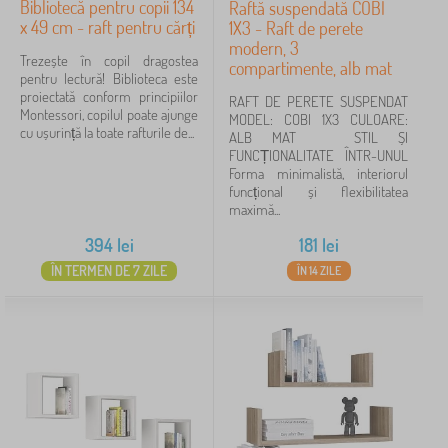
Bibliotecă pentru copii 134
Raftă suspendată COBI
x 49 cm - raft pentru cărți
1X3 - Raft de perete
modern, 3
Trezește în copil dragostea
compartimente, alb mat
pentru lectură! Biblioteca este
proiectată conform principiilor
RAFT DE PERETE SUSPENDAT
Montessori, copilul poate ajunge
MODEL: COBI 1X3 CULOARE:
cu ușurință la toate rafturile de...
ALB MAT STIL ȘI
FUNCȚIONALITATE ÎNTR-UNUL
Forma minimalistă, interiorul
funcțional și flexibilitatea
maximă...
394
lei
181
lei
ÎN TERMEN DE 7 ZILE
ÎN 14 ZILE