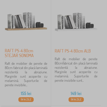
RAFT PS-4 80cm
RAFT PS-4 80cm ALB
STEJAR SONOMA
Raft de mobilier de perete
80cmFabricat din placă laminată
Raft de mobilier de perete de
rezistentă la abraziune.
80cm fabricat din placă laminată
Marginile sunt acoperite cu
rezistentă la abraziune.
melamină. Suporturile de
Marginile sunt acoperite cu
perete invizibile sunt...
melamină. Suporturile de
perete invizibile...
155
lei
149
lei
ÎN 14 ZILE
ÎN 14 ZILE