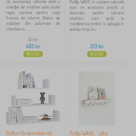
De asemenea, rafturile dintr-o
Polița WAVE în culoare naturală
colecție de mobilier auto poate
este un accesoriu practic și
128 lei
483 lei
regla camera pentru copii
decorativ pentru camera
frumos de interior. Alaturi de
copilului, care ajută la
mobilier din automate de
menținerea ordinii și adaugă în
colectare a...
Filtrare
același timp un...
512
lei
483
lei
213
lei
Caută în filtru
IN STOC
IN STOC
Disponibilitate
Tipul ofertei
Etichete
Anulează
FILTRARE
Rafturi Suspendate de
Polița WAVE - albă