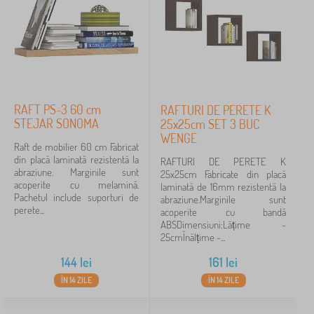
RAFT PS-3 60 cm
RAFTURI DE PERETE K
STEJAR SONOMA
25x25cm SET 3 BUC
WENGE
Raft de mobilier 60 cm Fabricat
din placă laminată rezistentă la
RAFTURI DE PERETE K
abraziune. Marginile sunt
25x25cm Fabricate din placă
acoperite cu melamină.
laminată de 16mm rezistentă la
Pachetul include suporturi de
abraziune.Marginile sunt
perete...
acoperite cu bandă
ABSDimensiuni:Lățime -
25cmÎnălțime -...
144
lei
161
lei
ÎN 14 ZILE
ÎN 14 ZILE