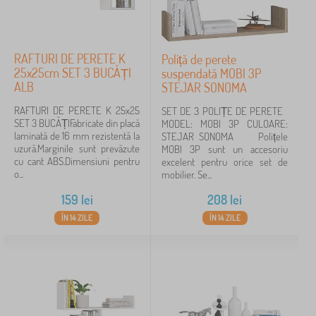
RAFTURI DE PERETE K
Poliță de perete
25x25cm SET 3 BUCĂȚI
suspendată MOBI 3P
ALB
STEJAR SONOMA
RAFTURI DE PERETE K 25x25
SET DE 3 POLIȚE DE PERETE
SET 3 BUCĂȚIFabricate din placă
MODEL: MOBI 3P CULOARE:
laminată de 16 mm rezistentă la
STEJAR SONOMA Polițele
uzură.Marginile sunt prevăzute
MOBI 3P sunt un accesoriu
cu cant ABS.Dimensiuni pentru
excelent pentru orice set de
o...
mobilier. Se...
159
lei
208
lei
ÎN 14 ZILE
ÎN 14 ZILE