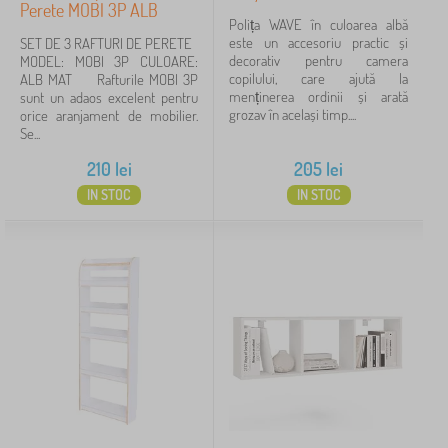
Perete MOBI 3P ALB
Polița WAVE în culoarea albă
este un accesoriu practic și
SET DE 3 RAFTURI DE PERETE
decorativ pentru camera
MODEL: MOBI 3P CULOARE:
copilului, care ajută la
ALB MAT Rafturile MOBI 3P
menținerea ordinii și arată
sunt un adaos excelent pentru
grozav în același timp....
orice aranjament de mobilier.
Se...
210
lei
205
lei
IN STOC
IN STOC