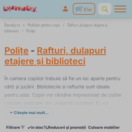
0 lei
Banaby.ro
»
Mobilier pentru copii
/
Rafturi, dulapuri etajere și
biblioteci
/
Polițe
Polițe
-
Rafturi, dulapuri
etajere și biblioteci
În camera copiilor trebuie să fie un loc aparte pentru
cărți și jucării. Bibliotecile si rafturile sunt ideale
pentru asta. Copiii vor rămâne impresionați de cutiile
colorate realizate din material rezistent. Ei vor
ascunde jucăriile împrăștiate în doar câteva minute.
Citește mai mult...
Rafturile din stejar masiv sunt mai potrivite pentru
✓
%
Filtrare
in stoc
Reduceri și promoții
Culoare mobilier
Culo
copii mai mari. Ele pot fi folosite separat sau dotate