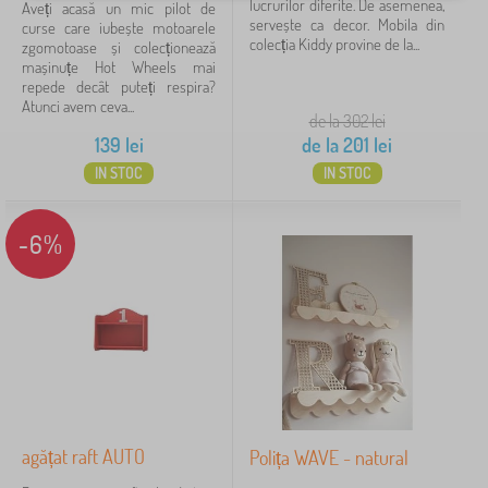
lucrurilor diferite. De asemenea,
Aveți acasă un mic pilot de
servește ca decor. Mobila din
curse care iubește motoarele
colecția Kiddy provine de la...
roșu
1
zgomotoase și colecționează
mașinuțe Hot Wheels mai
repede decât puteți respira?
Atunci avem ceva...
Execuție mobilier
de la 302
lei
139
lei
de la
201
lei
MDF placă
2
IN STOC
IN STOC
placă MDF laminată
2
-6%
din laminat
1
din masiv
1
Motiv
fără temă
8
agățat raft AUTO
Polița WAVE - natural
Preț