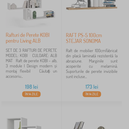
Rafturi de Perete KOBI
RAFT PS-5 100cm
pentru Living ALB
STEJAR SONOMA
SET DE 3 RAFTURI DE PERETE
Raft de mobilier 100cmFabricat
MODEL: KOBI CULOARE: ALB
din placă laminată rezistentă la
MAT Raft de perete KOBI – alb,
abraziune. Marginile sunt
3 module | Design modern și
acoperite cu melamină.
montaj flexibil Căutați un
Suporturile de perete invizibile
accesoriu...
sunt incluse...
198
lei
173
lei
ÎN 14 ZILE
ÎN 14 ZILE