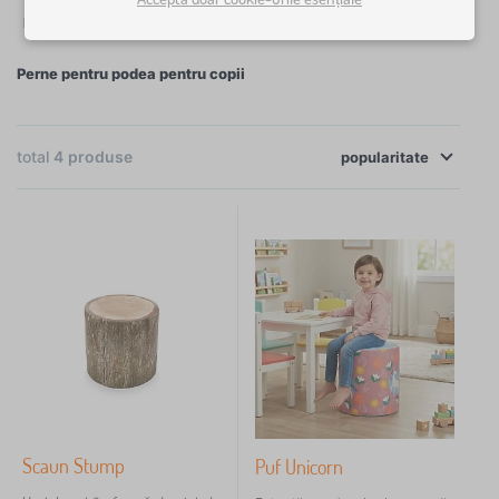
✓
Filtrare
in stoc
Motiv
Culori
Preț
Disponibilitate
Perne pentru podea pentru copii
×
FILTRARE
total
4
produse
popularitate
Motiv
pentru fată
2
pentru băiat
1
Culori
maro
1
Scaun Stump
modrá
1
Puf Unicorn