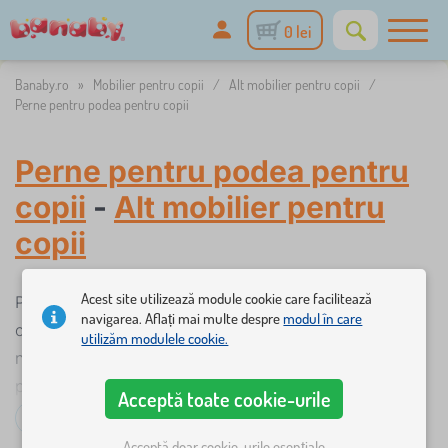
0 lei
Banaby.ro
»
Mobilier pentru copii
/
Alt mobilier pentru copii
/
Perne pentru podea pentru copii
Perne pentru podea pentru
copii
-
Alt mobilier pentru
copii
Acest site utilizează module cookie care facilitează
Pereții frumos și practic de șezut completează
navigarea. Aflați mai multe despre
modul în care
confortabil camera de copii. Acesta servește nu
utilizăm modulele cookie.
numai pentru meditație, exerciții și relaxare, ci și
pentru ședință regulată. Ei au o haină lavabilă în
Acceptă toate cookie-urile
culori și modele la modă.
Citește mai mult...
Acceptă doar cookie-urile esențiale