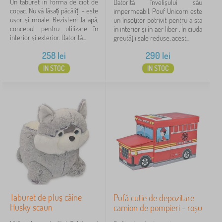
Un taburet în formă de ciot de
Datorită învelișului său
roz
1
copac. Nu vă lăsați păcăliți - este
impermeabil, Pouf Unicorn este
ușor și moale. Rezistent la apă,
un însoțitor potrivit pentru a sta
vícebarevné
1
conceput pentru utilizare în
în interior și în aer liber . În ciuda
interior și exterior. Datorită...
greutății sale reduse, acest...
258
lei
290
lei
Preț
IN STOC
IN STOC
70 lei
290 lei
Filtrare
Caută în filtru
Disponibilitate
Anulează
FILTRARE
Taburet de pluș câine
Pufă cutie de depozitare
Husky scaun
camion de pompieri - roșu