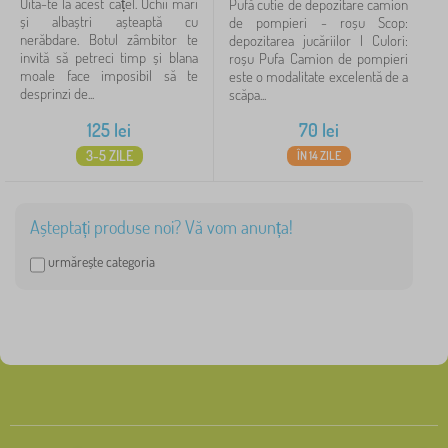
Uită-te la acest cățel. Ochii mari
Pufă cutie de depozitare camion
și albaștri așteaptă cu
de pompieri - roșu Scop:
nerăbdare. Botul zâmbitor te
depozitarea jucăriilor | Culori:
invită să petreci timp și blana
roșu Pufa Camion de pompieri
moale face imposibil să te
este o modalitate excelentă de a
desprinzi de...
scăpa...
125
lei
70
lei
3-5 ZILE
ÎN 14 ZILE
Așteptați produse noi? Vă vom anunța!
urmărește categoria