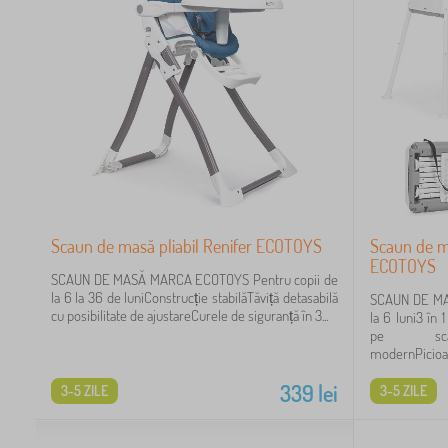
Scaun de masă pliabil Renifer ECOTOYS
Scaun de ma
ECOTOYS
SCAUN DE MASĂ MARCA ECOTOYS Pentru copii de
la 6 la 36 de luniConstrucție stabilăTăviță detasabilă
SCAUN DE MA
cu posibilitate de ajustareCurele de siguranță în 3...
la 6 luni3 în 1
pe scaunC
modernPicioar
339
lei
3-5 ZILE
3-5 ZILE