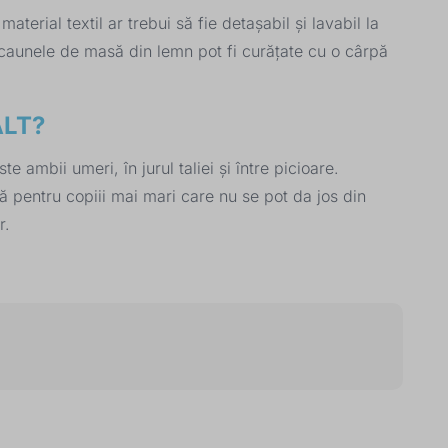
erial textil ar trebui să fie detașabil și lavabil la
Scaunele de masă din lemn pot fi curățate cu o cârpă
ALT?
ambii umeri, în jurul taliei și între picioare.
ă pentru copiii mai mari care nu se pot da jos din
r.