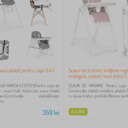
să pliabil pentru copii 3 în 1
Scaun de hrănire, înălțime regla
ecologică, centuri, tavă dubl
SĂ MARCA ECOTOYSPentru copii de
SCAUN DE HRĂNIRE Pentru copii 
 - scaun înalt, fotoliu jos, scaun fixabil
Construcție stabilă, metalică, pliabilă 
onstrucție stabilăDesign
cu două straturi, profilată Blocare pentr
e...
359
lei
3-5 ZILE