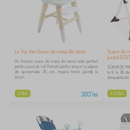
Le Toy Van Scaun de masă din lemn
Scaun de ma
jucării EC
Un frumos scaun de masă din lemn este perfect
pentru jocul de rol! Potrivit pentru plușuri și păpuși
SCAUN DE MA
de aproximativ 35 cm, inspiră tinerii părinți la
la 6 la 36 de
jocuri...
detașabilă din 
303
lei
2 ZILE
3-5 ZILE