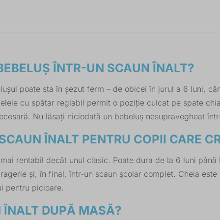
 BEBELUȘ ÎNTR-UN SCAUN ÎNALT?
lușul poate sta în șezut ferm – de obicei în jurul a 6 luni, 
odelele cu spătar reglabil permit o poziție culcat pe spate c
ecesară. Nu lăsați niciodată un bebeluș nesupravegheat într-
 SCAUN ÎNALT PENTRU COPII CARE C
 mai rentabil decât unul clasic. Poate dura de la 6 luni până 
agerie și, în final, într-un scaun școlar complet. Cheia este
ui pentru picioare.
 ÎNALT DUPĂ MASĂ?