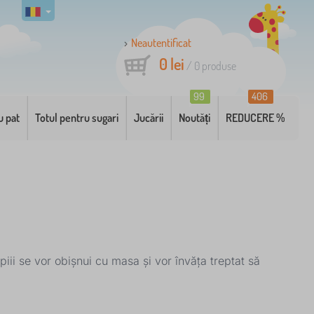
Neautentificat
0 lei
/
0
produse
99
406
u pat
Totul pentru sugari
Jucării
Noutăți
REDUCERE %
iii se vor obișnui cu masa și vor învăța treptat să