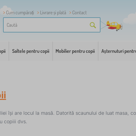
Cum cumpărați
Livrare și plată
Contact
pii
Saltele pentru copii
Mobilier pentru copii
Așternuturi pentr
ii
i își are locul la masă. Datorită scaunului de luat masa, cop
 copiii dvs.