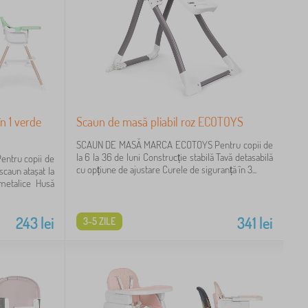
n 1 verde
Scaun de masă pliabil roz ECOTOYS
SCAUN DE MASĂ MARCA ECOTOYS Pentru copii de
la 6 la 36 de luni Construcție stabilă Tavă detasabilă
tru copii de
cu opțiune de ajustare Curele de siguranță în 3...
 scaun atașat la
 metalice Husă
243
lei
341
lei
3-5 ZILE