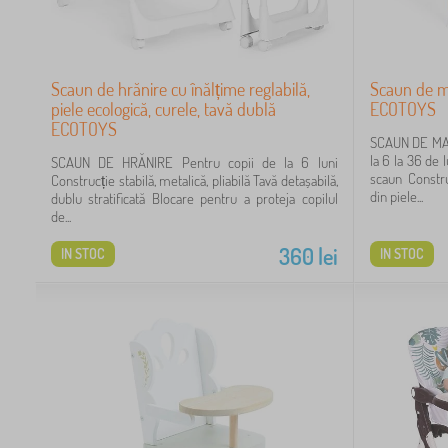
Scaun de hrănire cu înălțime reglabilă,
Scaun de ma
piele ecologică, curele, tavă dublă
ECOTOYS
ECOTOYS
SCAUN DE MA
la 6 la 36 de l
SCAUN DE HRĂNIRE Pentru copii de la 6 luni
scaun Constru
Construcție stabilă, metalică, pliabilă Tavă detașabilă,
din piele...
dublu stratificată Blocare pentru a proteja copilul
de...
360
lei
IN STOC
IN STOC