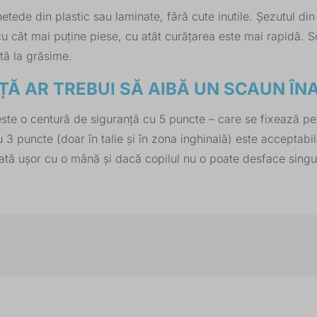
de din plastic sau laminate, fără cute inutile. Șezutul din mat
 cu cât mai puține piese, cu atât curățarea este mai rapidă. 
tă la grăsime.
ȚĂ AR TREBUI SĂ AIBĂ UN SCAUN ÎN
te o centură de siguranță cu 5 puncte – care se fixează peste 
3 puncte (doar în talie și în zona inghinală) este acceptabil
xată ușor cu o mână și dacă copilul nu o poate desface singu