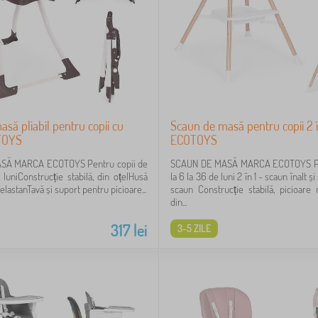
să pliabil pentru copii cu
Scaun de masă pentru copii 2 î
OTOYS
ECOTOYS
SĂ MARCA ECOTOYS Pentru copii de
SCAUN DE MASĂ MARCA ECOTOYS Pen
 luniConstrucție stabilă, din oțelHusă
la 6 la 36 de luni 2 în 1 - scaun înalt și
elastanTavă și suport pentru picioare...
scaun Construcție stabilă, picioare
din...
317
lei
3-5 ZILE