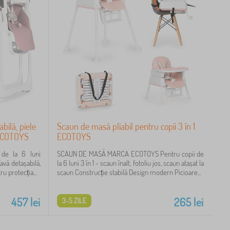
bilă, piele
Scaun de masă pliabil pentru copii 3 în 1
ă ECOTOYS
ECOTOYS
de la 6 luni
SCAUN DE MASĂ MARCA ECOTOYS Pentru copii de
Tavă detașabilă,
la 6 luni 3 în 1 - scaun înalt, fotoliu jos, scaun atașat la
u protecția...
scaun Construcție stabilă Design modern Picioare...
457
lei
265
lei
3-5 ZILE