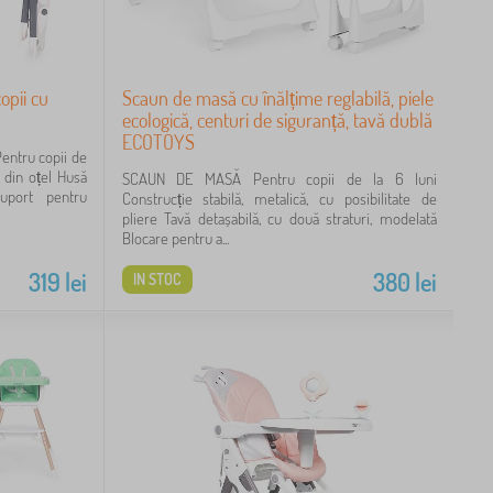
opii cu
Scaun de masă cu înălțime reglabilă, piele
ecologică, centuri de siguranță, tavă dublă
ECOTOYS
tru copii de
, din oțel Husă
SCAUN DE MASĂ Pentru copii de la 6 luni
suport pentru
Construcție stabilă, metalică, cu posibilitate de
pliere Tavă detașabilă, cu două straturi, modelată
Blocare pentru a...
319
lei
380
lei
IN STOC