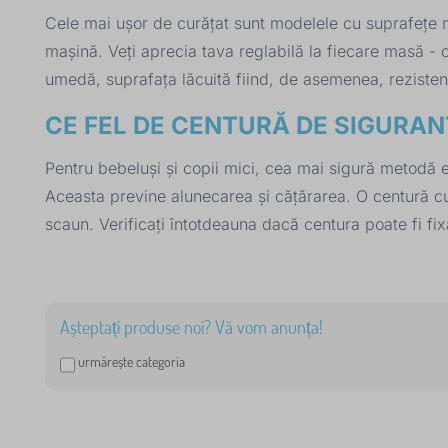
Cele mai ușor de curățat sunt modelele cu suprafețe nete
mașină. Veți aprecia tava reglabilă la fiecare masă -
umedă, suprafața lăcuită fiind, de asemenea, rezisten
CE FEL DE CENTURĂ DE SIGURAN
Pentru bebeluși și copii mici, cea mai sigură metodă es
Aceasta previne alunecarea și cățărarea. O centură cu 
scaun. Verificați întotdeauna dacă centura poate fi fi
Așteptați produse noi? Vă vom anunța!
urmărește categoria