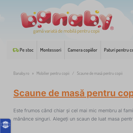
gamă variată de mobilă pentru copii
Pe stoc
Montessori
Camera copiilor
Paturi pentru co
Banaby.ro
»
Mobilier pentru copii
/
Scaune de masă pentru copii
Scaune de masă pentru cop
Este frumos când chiar și cel mai mic membru al familie
mănânce singuri. Alegeți un scaun de luat masa pentru