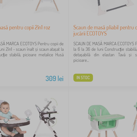
să pentru copii 2în1 roz
Scaun de masă pliabil pentru c
jucării ECOTOYS
SĂ MARCA ECOTOYS Pentru copii de
SCAUN DE MASĂ MARCA ECOTOYS Pen
uni 2în1 - scaun înalt și scaun atașat la
la 6 la 36 de luni Construcție stabilă
cție stabilă, picioare metalice Husă
detașabilă din elastan Tavă și 
picioare...
309
lei
IN STOC