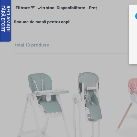
✓
Filtrare
in stoc
Disponibilitate
Preț
×
Scaune de masă pentru copii
total
13
produse
ei