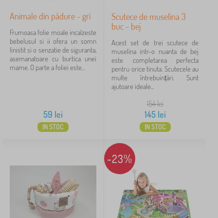
Animale din pădure - gri
Scutece de muselina 3
buc - bej
Frumoasa folie moale incalzeste
bebelusul si ii ofera un somn
Acest set de trei scutece de
linistit si o senzatie de siguranta,
muselina intr-o nuanta de bej
asemanatoare cu burtica unei
este completarea perfecta
mame. O parte a foliei este...
pentru orice tinuta. Scutecele au
multe întrebuințări. Sunt
ajutoare ideale...
154
lei
59
lei
145
lei
IN STOC
IN STOC
-23%