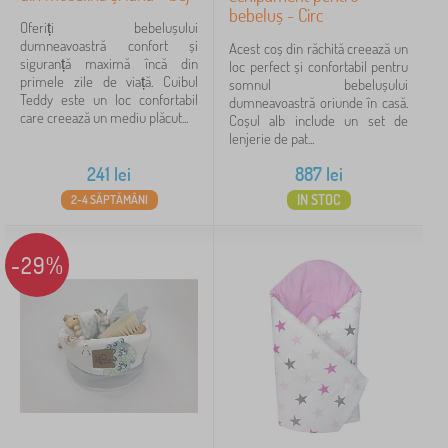
bebeluș - Circ
Oferiți bebelușului
dumneavoastră confort și
Acest coș din răchită creează un
siguranță maximă încă din
loc perfect și confortabil pentru
primele zile de viață. Cuibul
somnul bebelușului
Teddy este un loc confortabil
dumneavoastră oriunde în casă.
care creează un mediu plăcut...
Coșul alb include un set de
lenjerie de pat...
241
lei
887
lei
IN STOC
2-4 SĂPTĂMÂNI
-29%