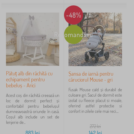
-48%
Recomandare
Pătuț alb din răchită cu
Șansa de iarnă pentru
echipament pentru
căruciorul Mouse - gri
bebeluș - Arici
Fusak Mouse cald și durabil de
culoare gri. Sacul de dormit este
Acest coș din răchită creează un
izolat cu fleece placut si moale,
loc de dormit perfect și
oferind astfel protectie si
confortabil pentru bebelușul
confort in zilele cele mai reci....
dumneavoastră oriunde în casă.
Coșul alb include un set de
lenjerie de...
272
lei
883
lei
142
lei