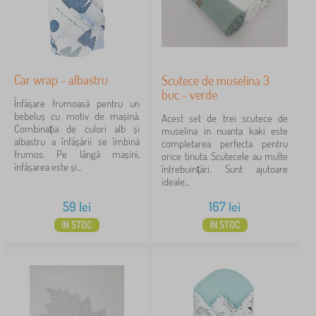
Car wrap - albastru
Scutece de muselina 3
buc - verde
Înfășare frumoasă pentru un
bebeluș cu motiv de mașină.
Acest set de trei scutece de
Combinația de culori alb și
muselina in nuanta kaki este
albastru a înfășării se îmbină
completarea perfecta pentru
frumos. Pe lângă mașini,
orice tinuta. Scutecele au multe
înfășarea este și...
întrebuințări. Sunt ajutoare
ideale...
59
lei
167
lei
IN STOC
IN STOC