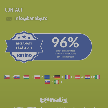
CONTACT
info@banaby.ro
CZ
SK
HU
PL
EN
DE
FR
AT
HR
IT
SI
IE