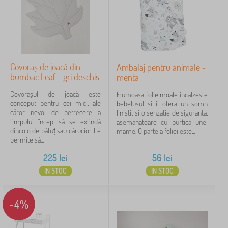
Covoraș de joacă din
Ambalaj pentru animale -
bumbac Leaf - gri deschis
menta
Covorașul de joacă este
Frumoasa folie moale incalzeste
conceput pentru cei mici, ale
bebelusul si ii ofera un somn
căror nevoi de petrecere a
linistit si o senzatie de siguranta,
timpului încep să se extindă
asemanatoare cu burtica unei
dincolo de pătuț sau cărucior. Le
mame. O parte a foliei este...
permite să...
225
lei
56
lei
IN STOC
IN STOC
-4%