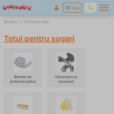
0 lei
Banaby.ro
»
Totul pentru sugari
Totul pentru sugari
Bariere de
Cărucioare și
protecție paturi
accesorii