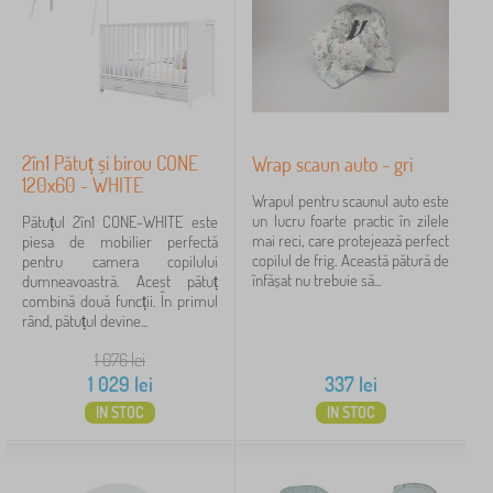
2în1 Pătuț și birou CONE
Wrap scaun auto - gri
120x60 - WHITE
Wrapul pentru scaunul auto este
un lucru foarte practic în zilele
Pătuțul 2în1 CONE-WHITE este
mai reci, care protejează perfect
piesa de mobilier perfectă
copilul de frig. Această pătură de
pentru camera copilului
înfășat nu trebuie să...
dumneavoastră. Acest pătuț
combină două funcții. În primul
rând, pătuțul devine...
1 076
lei
1 029
lei
337
lei
IN STOC
IN STOC