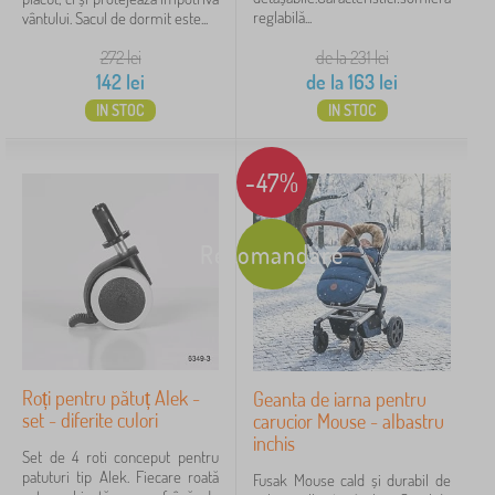
reglabilă...
vântului. Sacul de dormit este...
272
lei
de la 231
lei
142
lei
de la
163
lei
IN STOC
IN STOC
-47%
Recomandare
Roți pentru pătuț Alek -
Geanta de iarna pentru
set - diferite culori
carucior Mouse - albastru
inchis
Set de 4 roti conceput pentru
patuturi tip Alek. Fiecare roată
Fusak Mouse cald și durabil de