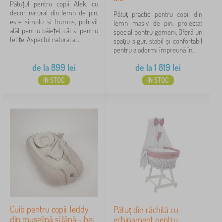
Pătuțul pentru copii Alek, cu
decor natural din lemn de pin,
Pătuț practic pentru copii din
este simplu și frumos, potrivit
lemn masiv de pin, proiectat
atât pentru băieței, cât și pentru
special pentru gemeni. Oferă un
fetițe. Aspectul natural al...
spațiu sigur, stabil și confortabil
pentru a adormi împreună în...
de la
899
lei
de la
1 819
lei
IN STOC
IN STOC
Cuib pentru copii Teddy
Pătuț din răchită cu
din muselină și lână - bej
echipament pentru