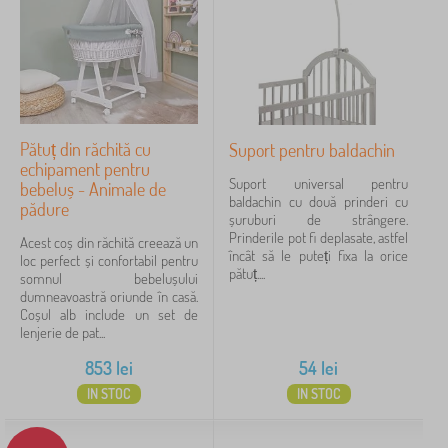
deoarece acesta reduce capacitatea de absorbitie.
Pătuț din răchită cu
Suport pentru baldachin
echipament pentru
Suport universal pentru
bebeluș - Animale de
baldachin cu două prinderi cu
pădure
șuruburi de strângere.
Prinderile pot fi deplasate, astfel
Acest coș din răchită creează un
încât să le puteți fixa la orice
loc perfect și confortabil pentru
pătuț....
somnul bebelușului
dumneavoastră oriunde în casă.
Coșul alb include un set de
lenjerie de pat...
853
lei
54
lei
IN STOC
IN STOC