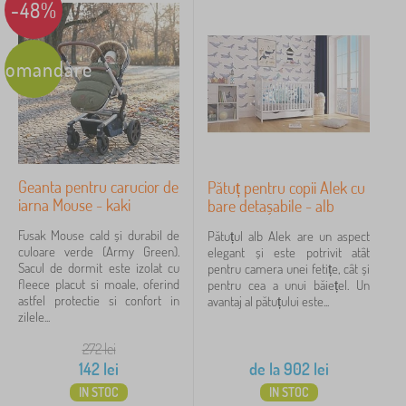
-48%
comandare
Geanta pentru carucior de
Pătuț pentru copii Alek cu
iarna Mouse - kaki
bare detașabile - alb
Fusak Mouse cald și durabil de
Pătuțul alb Alek are un aspect
culoare verde (Army Green).
elegant și este potrivit atât
Sacul de dormit este izolat cu
pentru camera unei fetițe, cât și
fleece placut si moale, oferind
pentru cea a unui băiețel. Un
astfel protectie si confort in
avantaj al pătuțului este...
zilele...
272
lei
142
lei
de la
902
lei
IN STOC
IN STOC