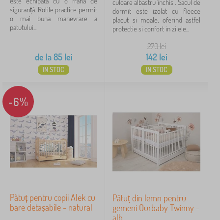
este echipată cu o frână de
culoare albastru închis . Sacul de
siguranță. Rotile practice permit
dormit este izolat cu fleece
o mai buna manevrare a
placut si moale, oferind astfel
patutului...
protectie si confort in zilele...
270
lei
de la
85
lei
142
lei
IN STOC
IN STOC
-6%
Pătuț pentru copii Alek cu
Pătuț din lemn pentru
bare detașabile - natural
gemeni Ourbaby Twinny -
alb