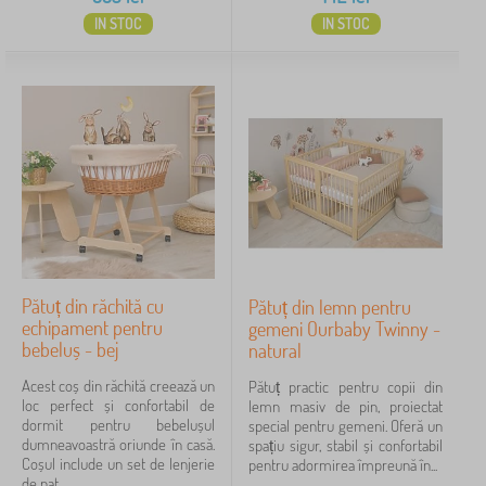
IN STOC
IN STOC
Pătuț din răchită cu
Pătuț din lemn pentru
echipament pentru
gemeni Ourbaby Twinny -
bebeluș - bej
natural
Acest coș din răchită creează un
Pătuț practic pentru copii din
loc perfect și confortabil de
lemn masiv de pin, proiectat
dormit pentru bebelușul
special pentru gemeni. Oferă un
dumneavoastră oriunde în casă.
spațiu sigur, stabil și confortabil
Coșul include un set de lenjerie
pentru adormirea împreună în...
de pat...