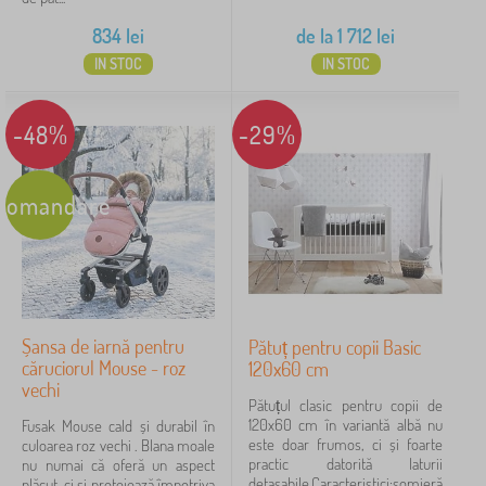
834
lei
de la
1 712
lei
IN STOC
IN STOC
-48%
-29%
comandare
Șansa de iarnă pentru
Pătuț pentru copii Basic
căruciorul Mouse - roz
120x60 cm
vechi
Pătuțul clasic pentru copii de
120x60 cm în variantă albă nu
Fusak Mouse cald și durabil în
este doar frumos, ci și foarte
culoarea roz vechi . Blana moale
practic datorită laturii
nu numai că oferă un aspect
detașabile.Caracteristici:somieră
plăcut, ci și protejează împotriva