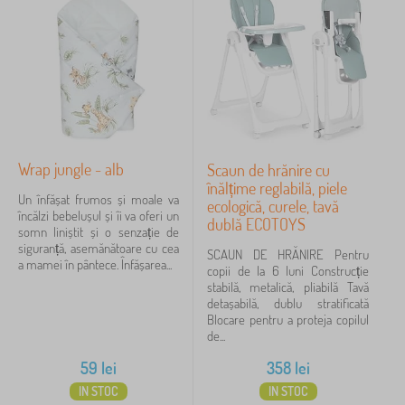
Wrap jungle - alb
Scaun de hrănire cu
înălțime reglabilă, piele
Un înfășat frumos și moale va
ecologică, curele, tavă
încălzi bebelușul și îi va oferi un
dublă ECOTOYS
somn liniștit și o senzație de
siguranță, asemănătoare cu cea
SCAUN DE HRĂNIRE Pentru
a mamei în pântece. Înfășarea...
copii de la 6 luni Construcție
stabilă, metalică, pliabilă Tavă
detașabilă, dublu stratificată
Blocare pentru a proteja copilul
de...
59
lei
358
lei
IN STOC
IN STOC