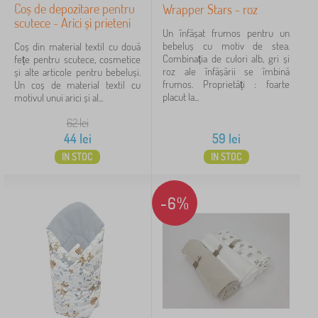
Coș de depozitare pentru
Wrapper Stars - roz
scutece - Arici și prieteni
Un înfășat frumos pentru un
bebeluș cu motiv de stea.
Coș din material textil cu două
Combinația de culori alb, gri și
fețe pentru scutece, cosmetice
roz ale înfășării se îmbină
și alte articole pentru bebeluși.
frumos. Proprietăți : foarte
Un coș de material textil cu
placut la...
motivul unui arici și al...
62
lei
44
lei
59
lei
IN STOC
IN STOC
-6%