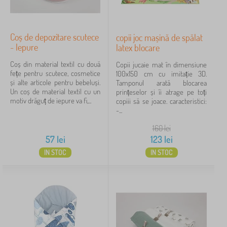
Coș de depozitare scutece
copii joc mașină de spălat
- Iepure
latex blocare
Coș din material textil cu două
Copii jucaie mat în dimensiune
fețe pentru scutece, cosmetice
100x150 cm cu imitație 3D.
și alte articole pentru bebeluși.
Tamponul arată blocarea
Un coș de material textil cu un
prințeselor și îi atrage pe toți
motiv drăguț de iepure va fi,...
copiii să se joace. caracteristici:
-...
160
lei
57
lei
123
lei
IN STOC
IN STOC