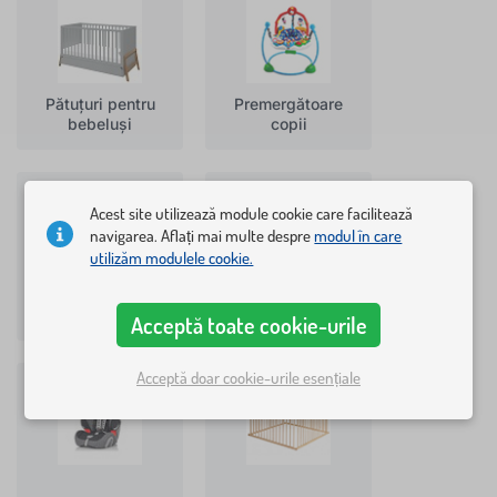
Pătuțuri pentru
Premergătoare
bebeluși
copii
Acest site utilizează module cookie care facilitează
navigarea. Aflați mai multe despre
modul în care
utilizăm modulele cookie.
Premergătoare
Saci de dormit și
pentru copii
port bebe
Acceptă toate cookie-urile
Acceptă doar cookie-urile esențiale