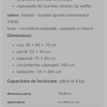
căptușeală din bumbac atractiv tip waffle
saltea
: inserție - duritate spumă poliuretanică
T1830
husă - microfibră matlasată, căptușită cu fleece
Dimensiuni:
coș: 90 x 60 x 70 cm
pernă: 20 x 30 cm
plapumă: 70 x 80 cm
circumferința căptușelii: 260 cm
baldachin: 115 x 300 cm
Capacitate de încărcare:
până la 9 kg
dimensiune pătuț
:
70x38 cm
opțiuni pătuț
:
cu saltea, cu roți