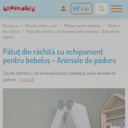
0 lei
Banaby.ro
»
Mobilier pentru copii
/
Pătuțuri pentru bebeluși
/
Pătuțuri
din răchită
/
Pătuț din răchită cu echipament pentru bebeluș - Animale de
pădure
Pătuț din răchită cu echipament
pentru bebeluș - Animale de pădure
Coș din răchită cu set de lenjerie pentru bebeluși, motiv animale de
pădure. ..
mai mult