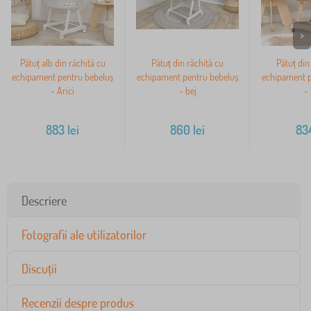
>
Pătuț alb din răchită cu
Pătuț din răchită cu
Pătuț din
echipament pentru bebeluș
echipament pentru bebeluș
echipament p
- Arici
- bej
- 
883
lei
860
lei
83
Descriere
Fotografii ale utilizatorilor
Discuții
Recenzii despre produs