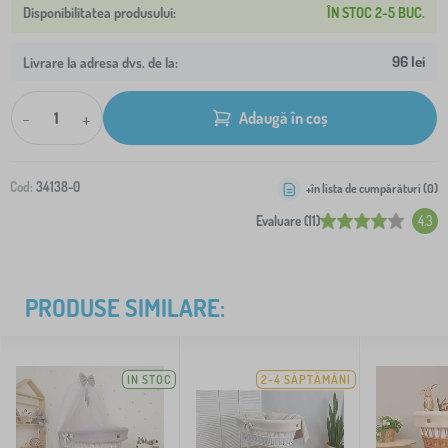
ÎN STOC 2-5 BUC.
96 lei
Livrare la adresa dvs. de la:
-
+
Adaugă în coș
Cod:
34138-0
+în lista de cumpărături (
0
)
Evaluare (11)
4.3
PRODUSE SIMILARE:
IN STOC
2-4 SĂPTĂMÂNI