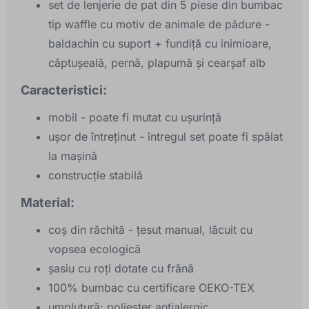
set de lenjerie de pat din 5 piese din bumbac
tip waffle cu motiv de animale de pădure -
baldachin cu suport + fundiță cu inimioare,
căptușeală, pernă, plapumă și cearșaf alb
Caracteristici:
mobil - poate fi mutat cu ușurință
ușor de întreținut - întregul set poate fi spălat
la mașină
construcție stabilă
Material:
coș din răchită - țesut manual, lăcuit cu
vopsea ecologică
șasiu cu roți dotate cu frână
100% bumbac cu certificare OEKO-TEX
umplutură: poliester antialergic