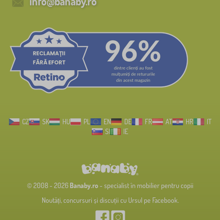
info@banaby.ro
CZ
SK
HU
PL
EN
DE
FR
AT
HR
IT
SI
IE
© 2008 - 2026
Banaby.ro
- specialist în mobilier pentru copii
Noutăți, concursuri și discuții cu Ursul pe Facebook.