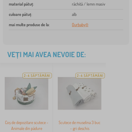
material pătuț
:
răchită / lemn masiv
culoare pătuț
:
alb
mai multe produse de la
:
Ourbaby®
VEȚI MAI AVEA NEVOIE DE:
2-4 SĂPTĂMÂNI
2-4 SĂPTĂMÂNI
Coș de depozitare scutece -
Scutece de muselina 3 buc
Animale din pădure
- gri deschis