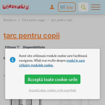
0 lei
Banaby.ro
»
Totul pentru sugari
/
țarc pentru copii
țarc pentru copii
Filtrare
Disponibilitate
Acest site utilizează module cookie care facilitează
țarc pentru copii
navigarea. Aflați mai multe despre
modul în care
×
utilizăm modulele cookie.
FILTRARE
total
2
produse
popularitate
Disponibilitate
Acceptă toate cookie-urile
Caută în filtru
Acceptă doar cookie-urile esențiale