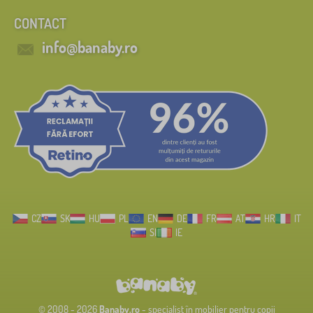
CONTACT
info@banaby.ro
CZ
SK
HU
PL
EN
DE
FR
AT
HR
IT
SI
IE
© 2008 - 2026
Banaby.ro
- specialist în mobilier pentru copii