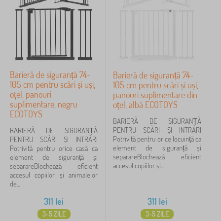
Anulează
FILTRARE
Barieră de siguranță 74-
Barieră de siguranță 74-
105 cm pentru scări și uși,
105 cm pentru scări și uși,
oțel, panouri
panouri suplimentare din
suplimentare, negru
oțel, albă ECOTOYS
ECOTOYS
BARIERĂ DE SIGURANȚĂ
PENTRU SCĂRI ȘI INTRĂRI
BARIERĂ DE SIGURANȚĂ
Potrivită pentru orice locuință ca
PENTRU SCĂRI ȘI INTRĂRI
element de siguranță și
Potrivită pentru orice casă ca
separareBlochează eficient
element de siguranță și
accesul copiilor și...
separareBlochează eficient
accesul copiilor și animalelor
de...
311
lei
311
lei
3-5 ZILE
3-5 ZILE