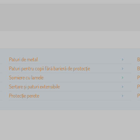
Paturi de metal
B
Paturi pentru copii fără barieră de protecție
B
Somiere cu lamele
P
Sertare și paturi extensibile
P
Protecție perete
P