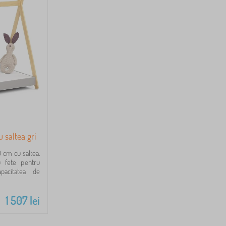
 saltea gri
 cm cu saltea.
u fete pentru
apacitatea de
1 507
lei