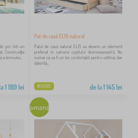
Pat de casă ELIS natural
e pin într-un
Patul de casă natural ELIS va deveni un element
t. Construcția
preferat în camera copilului dumneavoastră. Nu
 a lemnului...
numai că va fi un loc confortabil pentru odihnă, dar
datorită...
la
1 189
lei
de la
1 145
lei
IN STOC
Recomandare