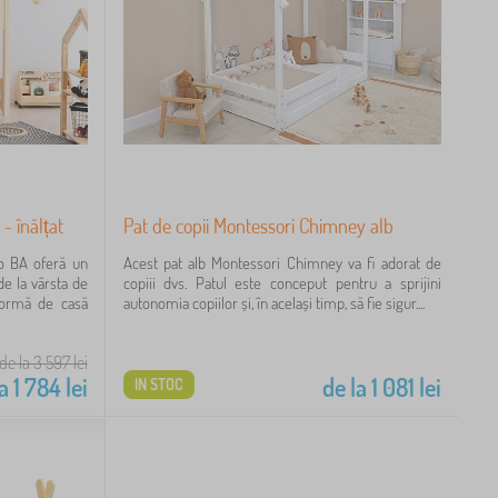
 - înălțat
Pat de copii Montessori Chimney alb
po BA oferă un
Acest pat alb Montessori Chimney va fi adorat de
de la vârsta de
copiii dvs. Patul este conceput pentru a sprijini
 formă de casă
autonomia copiilor și, în același timp, să fie sigur....
de la 3 597
lei
a
1 784
lei
de la
1 081
lei
IN STOC