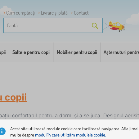
Cum cumpărați
Livrare și plată
Contact
pii
Saltele pentru copii
Mobilier pentru copii
Așternuturi pentr
u copii
ațiu confortabil pentru a dormi și a se juca. Designul aerisi
uță sunt un hit de modă contemporană, fiind practice, frumoase 
Acest site utilizează module cookie care facilitează navigarea. Aflați mai
andardele de siguranță ale UE.
multe despre
modul în care utilizăm modulele cookie.