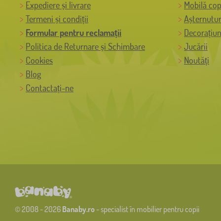
Expediere și livrare
Mobilă cop
Termeni și condiții
Așternutur
Formular pentru reclamații
Decorațiun
Politica de Returnare și Schimbare
Jucării
Cookies
Noutăți
Blog
Contactați-ne
© 2008 - 2026
Banaby.ro
- specialist în mobilier pentru copii