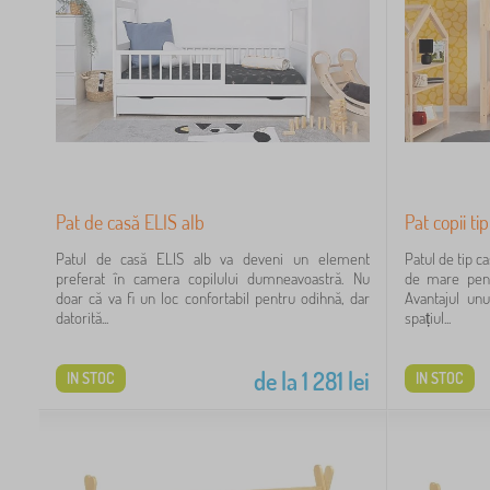
8
2
6
Pat de casă ELIS alb
Pat copii ti
2
Patul de casă ELIS alb va deveni un element
Patul de tip c
preferat în camera copilului dumneavoastră. Nu
de mare pent
doar că va fi un loc confortabil pentru odihnă, dar
Avantajul unu
datorită...
spațiul...
1
de la
1 281
lei
IN STOC
IN STOC
4