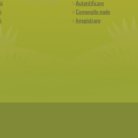
ii
Autentificare
i
Comenzile mele
i
Inregistrare