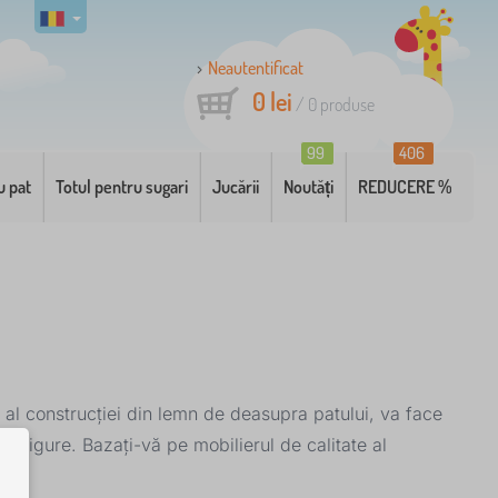
Neautentificat
0 lei
/
0
produse
99
406
u pat
Totul pentru sugari
Jucării
Noutăți
REDUCERE %
t al construcției din lemn de deasupra patului, va face
și sigure. Bazați-vă pe mobilierul de calitate al