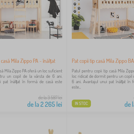
p casă Mila Zippo PA - înălțat
Pat copii tip casă Mila Zippo BA
asă Mila Zippo PA oferă un loc suficient
Patul pentru copii tip casă Mila Zip
ru un copil de la vârsta de 6 ani.
loc ridicat de dormit pentru un copil 
i pat înălțat în formă de casă este
6 ani. Avantajul unui pat înălțat în
este...
de la 3 597
lei
de la
2 265
lei
de l
IN STOC