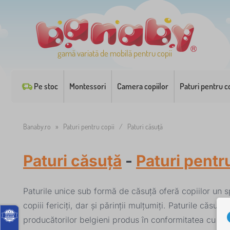
gamă variată de mobilă pentru copii
Pe stoc
Montessori
Camera copiilor
Paturi pentru co
Banaby.ro
»
Paturi pentru copii
/
Paturi căsuță
Paturi căsuță
-
Paturi pentr
Paturile unice sub formă de căsuță oferă copiilor un sp
copiii fericiți, dar și părinții mulțumiți. Paturile căs
producătorilor belgieni produs în conformitatea cu st