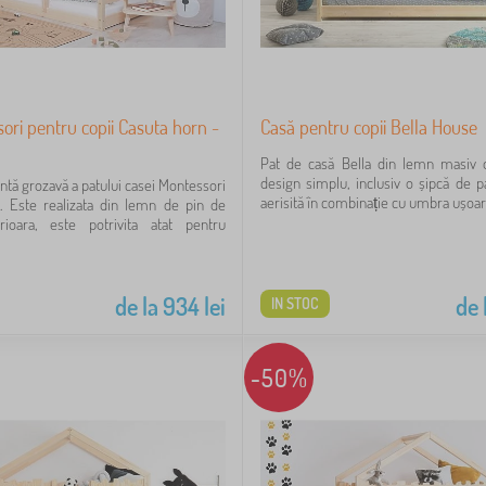
ori pentru copii Casuta horn -
Casă pentru copii Bella House
Pat de casă Bella din lemn masiv d
design simplu, inclusiv o șipcă de pa
ntă grozavă a patului casei Montessori
aerisită în combinație cu umbra ușoară
. Este realizata din lemn de pin de
erioara, este potrivita atat pentru
de la
934
lei
de 
IN STOC
-50%