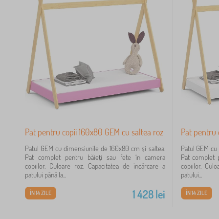
ei
Pat pentru copii 160x80 GEM cu saltea roz
Pat pentru 
Patul GEM cu dimensiunile de 160x80 cm și saltea.
Patul GEM cu 
Pat complet pentru băieți sau fete în camera
Pat complet 
copiilor. Culoare roz. Capacitatea de încărcare a
copiilor. Cul
patului până la...
patului...
1 428
lei
ÎN 14 ZILE
ÎN 14 ZILE