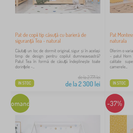
Pat de copii tip căsuță cu barieră de
Pat Montess
4
siguranță Tea - natural
naturala
4
Căutați un loc de dormit original, sigur și în același
Oferim o varia
timp de design pentru copilul dumneavoastră?
- patul Horn 
Patul Tea în formă de căsuță îndeplinește toate
calitate sup
4
dorințele -...
camerele...
3
de la 2 771
lei
de la
2 300
lei
IN STOC
IN STOC
2
1
Recomandare
-37%