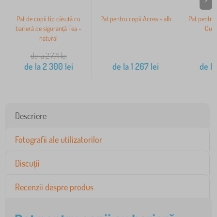
Pat de copii tip căsuță cu
Pat pentru copii Acrea - alb
Pat pentru 
barieră de siguranță Tea -
Ourb
natural
de la 2 771
lei
de la
2 300
lei
de la
1 267
lei
de la
Descriere
Fotografii ale utilizatorilor
Discuții
Recenzii despre produs