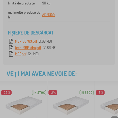
limită de greutate
:
90 kg
mai multe produse de
ADEKO®
la
:
FIȘIERE DE DESCĂRCAT
MBP_30483.pdf
(11.68 MB)
tech_MBP_dim.pdf
(71.86 KB)
MBP.pdf
(2.1 MB)
VEȚI MAI AVEA NEVOIE DE:
-26%
IN STOC
-2%
IN STOC
-9%