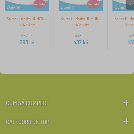
>
Saltea Ourbaby JUNIOR -
Saltea Ourbaby JUNIOR -
Saltea Ourb
160x80 cm
90x180 cm
160 x
537
lei
448
lei
47
398
lei
437
lei
43
CUM SĂ CUMPERI
CATEGORII DE TOP