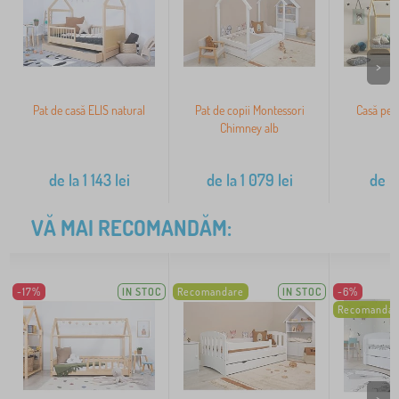
>
Pat de casă ELIS natural
Pat de copii Montessori
Casă pent
Chimney alb
de la
1 143
lei
de la
1 079
lei
de l
VĂ MAI RECOMANDĂM:
-17%
IN STOC
Recomandare
IN STOC
-6%
Recomandar
>