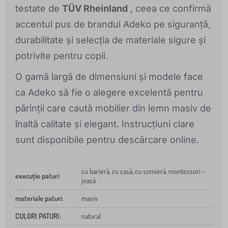
testate de
TÜV Rheinland
, ceea ce confirmă
accentul pus de brandul Adeko pe siguranță,
durabilitate și selecția de materiale sigure și
potrivite pentru copii.
O gamă largă de dimensiuni și modele face
ca Adeko să fie o alegere excelentă pentru
părinții care caută mobilier din lemn masiv de
înaltă calitate și elegant. Instrucțiuni clare
sunt disponibile pentru descărcare online.
cu barieră, cu casă, cu somieră, montessori -
execuție paturi
:
joasă
materiale paturi
:
masiv
CULORI PATURI
:
natural