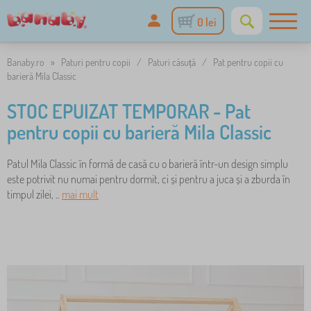
0 lei
Banaby.ro
»
Paturi pentru copii
/
Paturi căsuță
/
Pat pentru copii cu
barieră Mila Classic
STOC EPUIZAT TEMPORAR - Pat
pentru copii cu barieră Mila Classic
Patul Mila Classic în formă de casă cu o barieră într-un design simplu
este potrivit nu numai pentru dormit, ci și pentru a juca și a zburda în
timpul zilei, ..
mai mult