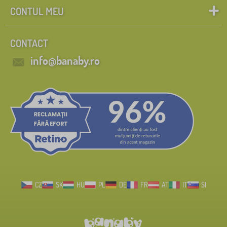
CONTUL MEU
CONTACT
info@banaby.ro
CZ
SK
HU
PL
DE
FR
AT
IT
SI