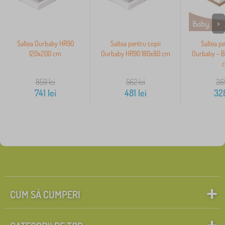
>
Saltea Ourbaby HR90
Saltea pentru copii
Saltea pe
120x200 cm
Ourbaby HR90 180x80 cm
Ourbaby - B
859
lei
562
lei
36
741
lei
481
lei
32
CUM SĂ CUMPERI