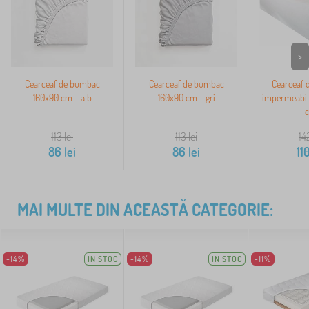
>
Cearceaf de bumbac
Cearceaf de bumbac
Cearceaf 
160x90 cm - alb
160x90 cm - gri
impermeabil 
113
lei
113
lei
14
86
lei
86
lei
11
MAI MULTE DIN ACEASTĂ CATEGORIE:
-14%
IN STOC
-14%
IN STOC
-11%