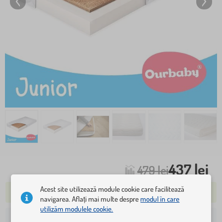
437 lei
479 lei
Acest site utilizează module cookie care facilitează
ÎN STOC 2-5 BUC.
navigarea. Aflați mai multe despre
modul în care
utilizăm modulele cookie.
41 lei
Livrare la adresa dvs. de la: