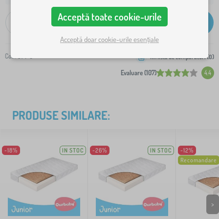
Acceptă toate cookie-urile
-
+
Adaugă în coș
Acceptă doar cookie-urile esențiale
Cod:
574-0
+în lista de cumpărături (
0
)
Evaluare (107)
4.4
PRODUSE SIMILARE:
-18%
IN STOC
-26%
IN STOC
-12%
Recomandare
>