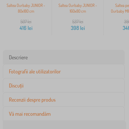
Saltea Ourbaby JUNIOR -
Saltea Ourbaby JUNIOR -
Saltea pe
80x180 cm
160x80 cm
Ourbaby MI
507
lei
537
lei
39
416
lei
398
lei
34
Descriere
Fotografii ale utilizatorilor
Discuții
Recenzii despre produs
Vă mai recomandăm