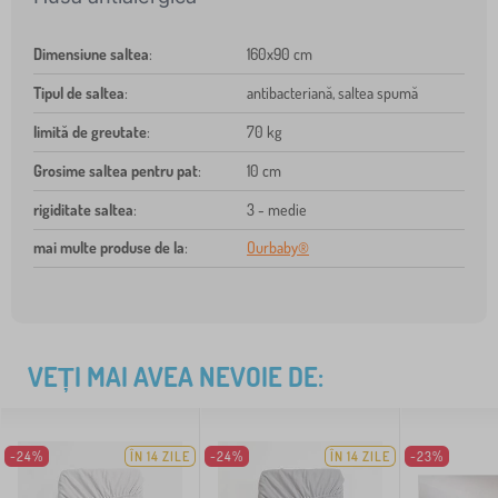
Dimensiune saltea
:
160x90 cm
Tipul de saltea
:
antibacteriană, saltea spumă
limită de greutate
:
70 kg
Grosime saltea pentru pat
:
10 cm
rigiditate saltea
:
3 - medie
mai multe produse de la
:
Ourbaby®
VEȚI MAI AVEA NEVOIE DE:
-24%
ÎN 14 ZILE
-24%
ÎN 14 ZILE
-23%