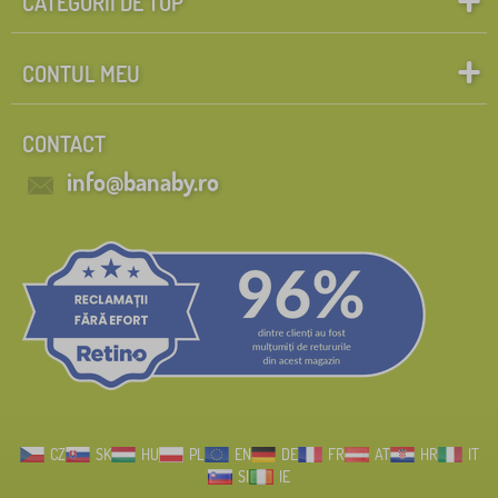
CATEGORII DE TOP
CONTUL MEU
CONTACT
info@banaby.ro
CZ
SK
HU
PL
EN
DE
FR
AT
HR
IT
SI
IE