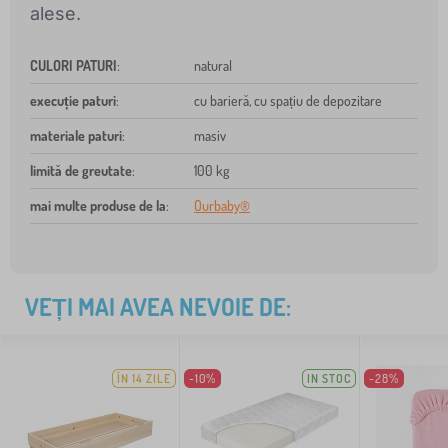
alese.
CULORI PATURI
:
natural
execuție paturi
:
cu barieră, cu spațiu de depozitare
materiale paturi
:
masiv
limită de greutate
:
100 kg
mai multe produse de la
:
Ourbaby®
VEȚI MAI AVEA NEVOIE DE:
ÎN 14 ZILE
-10%
IN STOC
-28%