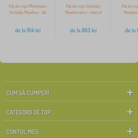
Pat de copii Montessori
Pat de copii Ourbaby
Pat de co
Ourbaby Meadow - alb
Meadow plus - natural
Meadow p
de la
914
lei
de la
863
lei
de la
CUM SĂ CUMPERI
CATEGORII DE TOP
CONTUL MEU