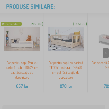
PRODUSE SIMILARE:
Recomandare
IN STOC
IN STOC
>
Pat pentru copii Paul cu
Pat pentru copii cu barieră
Pat de copii 
barieră - alb - 140x70 cm
TEDDY - natural - 140x70
14
pat fără spațiu de
cm pat fără spațiu de
depozitare
depozitare
657
lei
870
lei
78