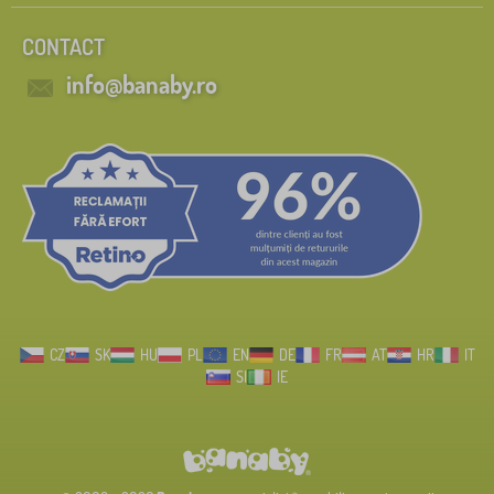
CONTACT
info@banaby.ro
CZ
SK
HU
PL
EN
DE
FR
AT
HR
IT
SI
IE