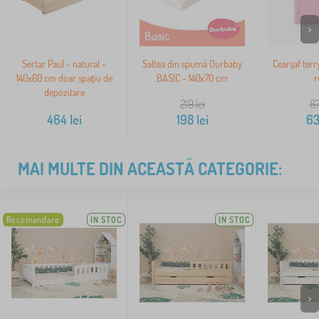
>
Sertar Paul - natural -
Saltea din spumă Ourbaby
Cearşaf terr
140x60 cm doar spațiu de
BASIC - 140x70 cm
r
depozitare
219
lei
8
464
lei
198
lei
6
MAI MULTE DIN ACEASTĂ CATEGORIE:
Recomandare
IN STOC
IN STOC
>