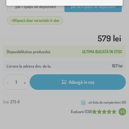
pat + spațiu de depozitare
pat fără spațiu de depozitare
Afișează doar variantele în stoc
579 lei
ULTIMA BUCATĂ ÎN STOC
157 lei
Livrare la adresa dvs. de la:
-
+
Adaugă în coș
Cod:
273-0
+în lista de cumpărături (
0
)
Evaluare (138)
4.6