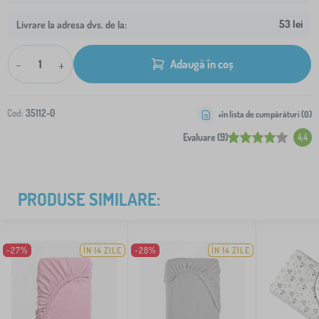
53 lei
Livrare la adresa dvs. de la:
-
+
Adaugă în coș
Cod:
35112-0
+în lista de cumpărături (
0
)
Evaluare (9)
4.4
PRODUSE SIMILARE:
-27%
ÎN 14 ZILE
-28%
ÎN 14 ZILE