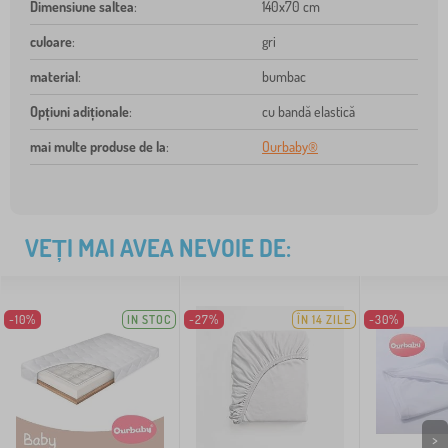
Dimensiune saltea
:
140x70 cm
culoare
:
gri
material
:
bumbac
Opțiuni adiționale
:
cu bandă elastică
mai multe produse de la
:
Ourbaby®
VEȚI MAI AVEA NEVOIE DE:
-10%
IN STOC
-27%
ÎN 14 ZILE
-30%
>