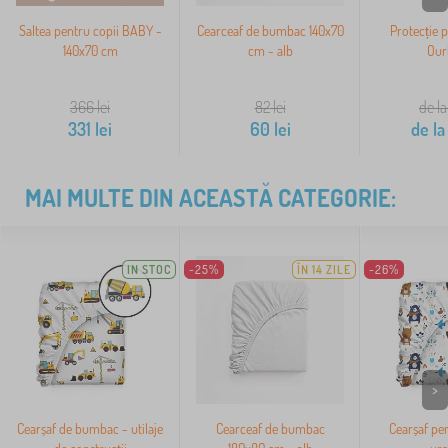
Saltea pentru copii BABY -
Cearceaf de bumbac 140x70
Protecție p
140x70 cm
cm - alb
Our
366
lei
82
lei
de la
331
lei
60
lei
de la
MAI MULTE DIN ACEASTĂ CATEGORIE:
IN STOC
-25%
ÎN 14 ZILE
-26%
>
Cearșaf de bumbac - utilaje
Cearceaf de bumbac
Cearșaf pen