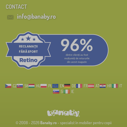
CONTACT
info@banaby.ro
CZ
SK
HU
PL
EN
DE
FR
AT
HR
IT
SI
IE
© 2008 - 2026
Banaby.ro
- specialist în mobilier pentru copii