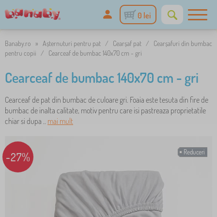
0 lei
Banaby.ro
»
Așternuturi pentru pat
/
Cearșaf pat
/
Cearșafuri din bumbac
pentru copii
/
Cearceaf de bumbac 140x70 cm - gri
Cearceaf de bumbac 140x70 cm - gri
Cearceaf de pat din bumbac de culoare gri. Foaia este tesuta din fire de
bumbac de inalta calitate, motiv pentru care isi pastreaza proprietatile
chiar si dupa ..
mai mult
Reduceri
-27%