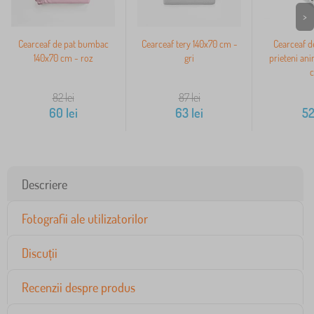
>
Cearceaf de pat bumbac
Cearceaf tery 140x70 cm -
Cearceaf de
140x70 cm - roz
gri
prieteni ani
82
lei
87
lei
60
lei
63
lei
5
Descriere
Fotografii ale utilizatorilor
Discuții
Recenzii despre produs