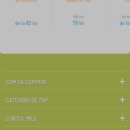
de construcții
180x80 cm - alb
urs
106
lei
de la
de la
82
lei
79
lei
de la
CUM SĂ CUMPERI
CATEGORII DE TOP
CONTUL MEU