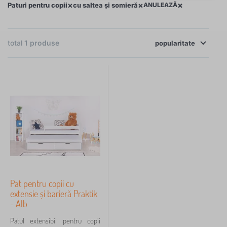
×
×
×
Paturi pentru copii
cu saltea și somieră
ANULEAZĂ
Dacă aveți puțin spațiu în camera copiilor, vă
recomandăm un set de pat cu saltea, care include și
total
1
produse
spațiu de depozitare practic.
popularitate
×
FILTRARE
Dimensiune paturi
180x80 cm
1
200x90 cm
1
Pat pentru copii cu
extensie și barieră Praktik
140x70 cm
0
- Alb
Patul extensibil pentru copii
140x80 cm
0