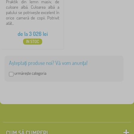
Praktik din lemn masiv, de
culoare albă. Culoarea albă a
160x70 cm
0
patului se potrivește excelent în
orice cameră de copii. Potrivit
atât...
160x80 cm
0
de la
3 026
lei
afișează
IN STOC
mai
multe >
Așteptați produse noi? Vă vom anunța!
Execuție paturi
1
urmărește categoria
cu saltea și somieră
1
✓
cu barieră
89
cu spațiu de depozitare
48
cu somieră
24
CUM SĂ CUMPERI