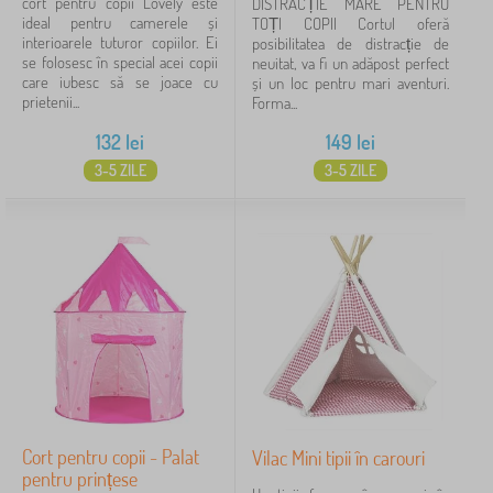
cort pentru copii Lovely este
DISTRACȚIE MARE PENTRU
ideal pentru camerele și
TOȚI COPII Cortul oferă
interioarele tuturor copiilor. Ei
posibilitatea de distracție de
se folosesc în special acei copii
neuitat, va fi un adăpost perfect
care iubesc să se joace cu
și un loc pentru mari aventuri.
prietenii...
Forma...
132
lei
149
lei
3-5 ZILE
3-5 ZILE
Cort pentru copii - Palat
Vilac Mini tipii în carouri
pentru prințese