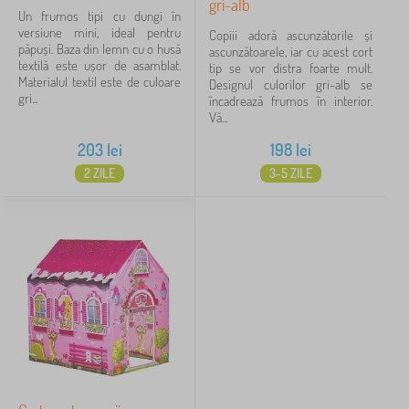
gri-alb
Un frumos tipi cu dungi în
versiune mini, ideal pentru
Copiii adoră ascunzătorile și
păpuși. Baza din lemn cu o husă
ascunzătoarele, iar cu acest cort
textilă este ușor de asamblat.
tip se vor distra foarte mult.
Materialul textil este de culoare
Designul culorilor gri-alb se
gri...
încadrează frumos în interior.
Vă...
203
lei
198
lei
2 ZILE
3-5 ZILE