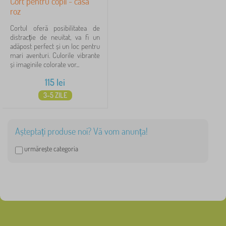
Cort pentru copii - casa
roz
Cortul oferă posibilitatea de
distracție de neuitat, va fi un
adăpost perfect și un loc pentru
mari aventuri. Culorile vibrante
și imaginile colorate vor...
115
lei
3-5 ZILE
Așteptați produse noi? Vă vom anunța!
urmărește categoria