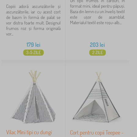
Un tipii frumos în carouri, în
format mini, ideal pentru păpuși.
Copiii adoră ascunzătorile și
Baza din lemn cu un înveliș textil
ascunzătorile, iar cu acest cort
este ușor de asamblat.
de basm în formă de palat se
Materialul textil este roșu-alb....
vor distra foarte mult. Designul
frumos roz și forma originală
vor...
179
lei
203
lei
3-5 ZILE
2 ZILE
Vilac Mini tipi cu dungi
Cort pentru copii Teepee -