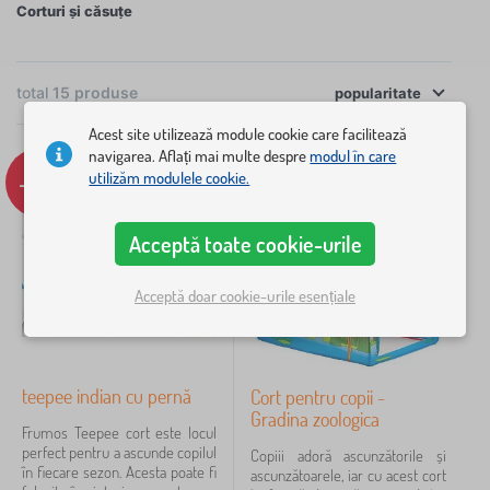
Corturi și căsuțe
sau coșuri din tesatura pentru jucării.
×
FILTRARE
total
15
produse
popularitate
Acest site utilizează module cookie care facilitează
Opțiuni adiționale
navigarea. Aflați mai multe despre
modul în care
-9%
utilizăm modulele cookie.
stan
6
Acceptă toate cookie-urile
teepee
3
Acceptă doar cookie-urile esențiale
Culori
amesteca culoare
5
teepee indian cu pernă
Cort pentru copii -
roz
3
Gradina zoologica
Frumos Teepee cort este locul
perfect pentru a ascunde copilul
Copiii adoră ascunzătorile și
verde
3
în fiecare sezon. Acesta poate fi
ascunzătoarele, iar cu acest cort