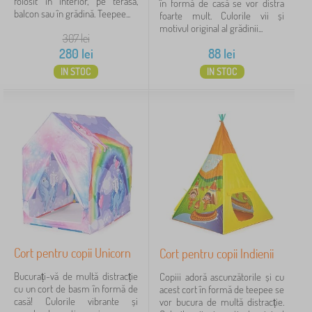
folosit în interior, pe terasa,
în formă de casă se vor distra
modrá
2
balcon sau în grădină. Teepee...
foarte mult. Culorile vii și
motivul original al grădinii...
307
lei
alb
1
280
lei
88
lei
bej
1
IN STOC
IN STOC
afișează
mai
multe >
Preț
70 lei
280 lei
Filtrare
Cort pentru copii Unicorn
Cort pentru copii Indienii
Caută în filtru
Bucurați-vă de multă distracție
Copiii adoră ascunzătorile și cu
cu un cort de basm în formă de
acest cort în formă de teepee se
casă! Culorile vibrante și
vor bucura de multă distracție.
Disponibilitate