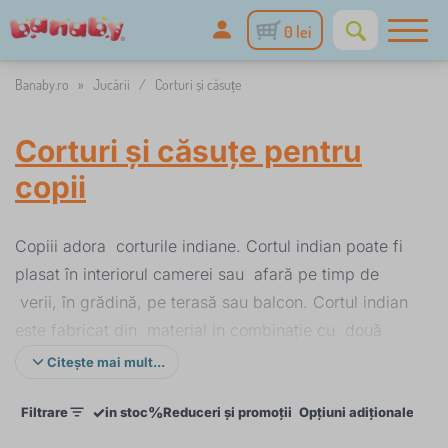
0 lei
Banaby.ro
»
Jucării
/
Corturi și căsuțe
Corturi și căsuțe pentru
copii
Copiii adora corturile indiane. Cortul indian poate fi
plasat în interiorul camerei sau afară pe timp de
verii, în grădină, pe terasă sau balcon. Cortul indian
este fabricat din material in combinație cu două
nuante și un cadru subtire usor de pachetat. In
Citește mai mult...
interior exista buzunare concepute pentru
✓
%
Filtrare
in stoc
Reduceri și promoții
Opțiuni adiționale
Cul
depozitarea jucăriilor. Împreună cu cortul indian
puteți achiziționa un cearsaf, perne in diferite forme