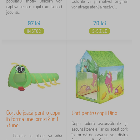
popularul motiv unicorn vor
Culorile vii și motivul original
captiva fiecare copil mic, făcând
vor atrage atenția fiecărui...
Tipul ofertei
jocul și...
97
lei
70
lei
Etichete
IN STOC
3-5 ZILE
Anulează
FILTRARE
Cort de joacă pentru copii
Cort pentru copii Dino
în forma unei omizi 2 în 1
Copiii adoră ascunzătorile și
+tunel
ascunzătoarele, iar cu acest cort
în formă de casă se vor distra
Copiilor le place să aibă