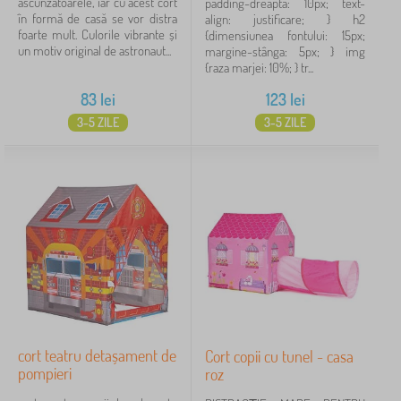
ascunzătoarele, iar cu acest cort
padding-dreapta: 10px; text-
în formă de casă se vor distra
align: justificare; } h2
foarte mult. Culorile vibrante și
{dimensiunea fontului: 15px;
un motiv original de astronaut...
margine-stânga: 5px; } img
{raza marjei: 10%; } tr...
83
lei
123
lei
3-5 ZILE
3-5 ZILE
cort teatru detașament de
Cort copii cu tunel - casa
pompieri
roz