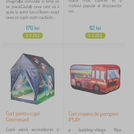
foarte mult. Culorile vii și
imaginația stimulate în timp ce
motivul popular al dinozaurilor
se joacă.Căutați ceva care să îi
vor...
ajute la acest lucru?Avem exact
ceea ce copiii voștri caută.Un...
170
lei
82
lei
3-5 ZILE
3-5 ZILE
Cort pentru copii
Cort mașină de pompieri
Cosmonaut
IPLAY
Copiii adoră ascunzătorile și
p {padding-stânga: 10px;