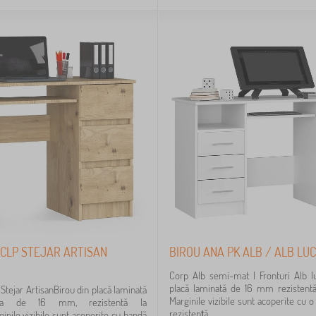
 CLP STEJAR ARTISAN
BIROU ANA PK ALB / ALB LU
Corp Alb semi-mat | Fronturi Alb l
placă laminată de 16 mm rezistentă
Stejar ArtisanBirou din placă laminată
Marginile vizibile sunt acoperite cu 
ea de 16 mm, rezistentă la
rezistență...
inile vizibile sunt acoperite cu bandă