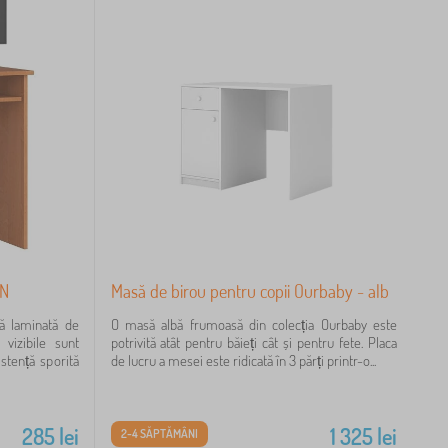
UN
Masă de birou pentru copii Ourbaby - alb
că laminată de
O masă albă frumoasă din colecția Ourbaby este
 vizibile sunt
potrivită atât pentru băieți cât și pentru fete. Placa
stență sporită
de lucru a mesei este ridicată în 3 părți printr-o...
285
lei
1 325
lei
2-4 SĂPTĂMÂNI