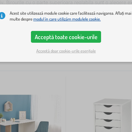
. Birourile cu o parte superioara reglabila sunt o alegere ex
. La aceste birouri, se adauga si un dulap sau o zona cu ser
Acest site utilizează module cookie care facilitează navigarea. Aflați mai
multe despre
modul în care utilizăm modulele cookie.
 mobilier
Lățime
Înălțime
Adâncime
+ afișează mai multe
8
Acceptă toate cookie-urile
Acceptă doar cookie-urile esențiale
e