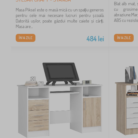
Blat alb mat,
cu grosim
Masa Piksel este o masă mică cu un spațiu generos
abraziune.Mar
pentru cele mai necesare lucruri pentru școală.
ABS cu rezisten
Datorită ușilor, poate găzdui multe caiete și cărți.
Masa are...
484
lei
ÎN 14 ZILE
ÎN 14 ZILE