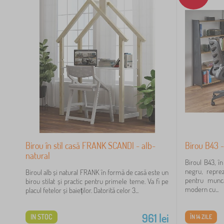
1
18
11
8
3
Birou în stil casă FRANK SCANDI - alb-
Birou B43 -
natural
Biroul B43, î
negru, reprez
Biroul alb și natural FRANK în formă de casă este un
3
pentru munca
birou stilat și practic pentru primele teme. Va fi pe
modern cu...
placul fetelor și baieților. Datorită celor 3...
3
961
lei
IN STOC
ÎN 14 ZILE
2