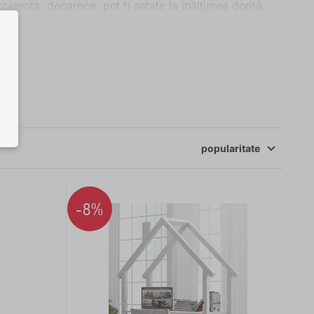
celenta, deoarece pot fi setate la înălțimea dorită.
tare de depozitare. Materialul acestora este fie din
popularitate
-8%