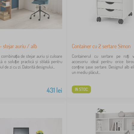
 stejar auriu / alb
Container cu 2 sertare Simon
n combinația de stejar auriu și culoare
Containerul cu sertare pe roți 
tă o soluție practică și stilată pentru
accesoriu ideal pentru orice birou
l de zi cu zi. Datorită designului...
conține șase sertare. Designul alb e
un mediu plăcut...
431
lei
IN STOC