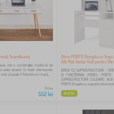
nsolă Scandinavia
Birou PORTO Dreapta cu Supra
Alb Mat Sertar Raft pentru Bi
avia, într-o combinație modernă de
a arăta atractiv în toate interioarele.
BIROU CU SUPRASTRUCTURĂ – SPA
este că poate fi folosită ca o masă...
ȘI FUNCȚIONAL MODEL: PORTO
SUPRASTRUCTURĂ CULOARE: ALB
PORTO Dreapta cu suprastructură este.
712
lei
552
lei
IN STOC