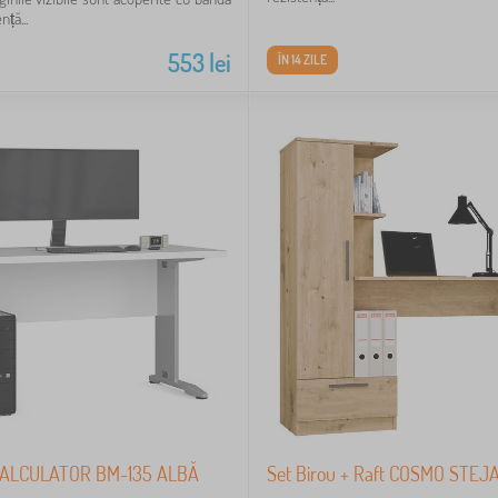
ță...
553
lei
ÎN 14 ZILE
ALCULATOR BM-135 ALBĂ
Set Birou + Raft COSMO STE