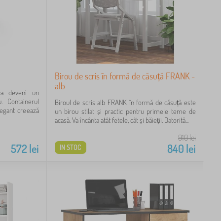
Birou de scris în formă de căsuță FRANK -
alb
va deveni un
. Containerul
Biroul de scris alb FRANK în formă de căsuță este
legant creează
un birou stilat și practic pentru primele teme de
acasă. Va încânta atât fetele, cât și băieții. Datorită...
910
lei
572
lei
840
lei
IN STOC