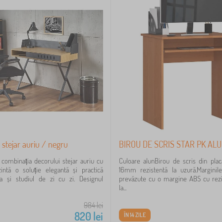
 stejar auriu / negru
BIROU DE SCRIS STAR PK AL
n combinația decorului stejar auriu cu
Culoare alunBirou de scris din pla
intă o soluție elegantă și practică
16mm rezistentă la uzură.Marginile
 și studiul de zi cu zi. Designul
prevăzute cu o margine ABS cu rezi
la...
984
lei
820
lei
ÎN 14 ZILE