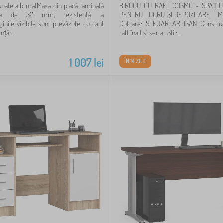
 spate alb matMasa din placă laminată
BIRUOU CU RAFT COSMO - SPAȚIU
ea de 32 mm, rezistentă la
PENTRU LUCRU ȘI DEPOZITARE M
ginile vizibile sunt prevăzute cu cant
Culoare: STEJAR ARTISAN Construc
ță...
raft înalt și sertar Stil:...
1 007
lei
ÎN 14 ZILE