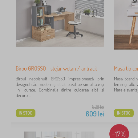
1
1
2
Birou GROSSO - stejar wotan / antracit
Masă tip co
1
Biroul neobișnuit GROSSO impresionează prin
Masa Scandin
1
designul său modern și stilat, bazat pe simplitate și
lemn și alb, v
linii curate. Combinația dintre culoarea albă și
Marele avantaj 
decorul...
828
lei
609
lei
IN STOC
IN STOC
2
2
-17%