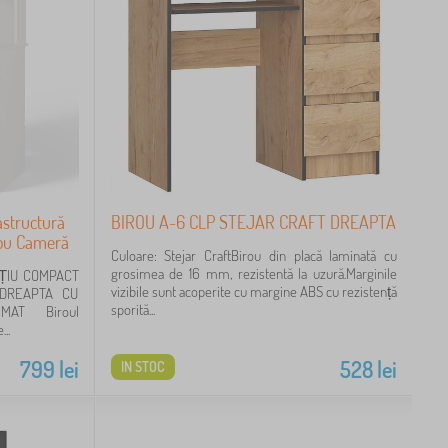
structură
BIROU A-6 CLP STEJAR CRAFT DREAPTA
rou Cameră
Culoare: Stejar CraftBirou din placă laminată cu
grosimea de 16 mm, rezistentă la uzură.Marginile
ȚIU COMPACT
vizibile sunt acoperite cu margine ABS cu rezistență
 DREAPTA CU
sporită...
 MAT Biroul
..
799
lei
528
lei
IN STOC