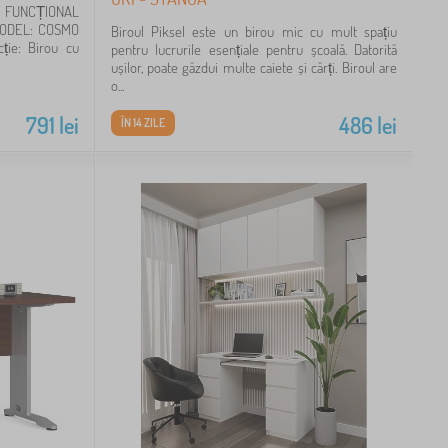
 FUNCȚIONAL
ODEL: COSMO
Biroul Piksel este un birou mic cu mult spațiu
ție: Birou cu
pentru lucrurile esențiale pentru școală. Datorită
ușilor, poate găzdui multe caiete și cărți. Biroul are
o...
791
lei
486
lei
ÎN 14 ZILE