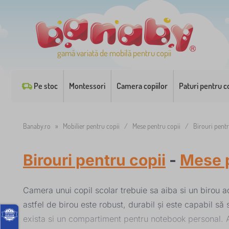
gamă variată de mobilă pentru copii
Pe stoc
Montessori
Camera copiilor
Paturi pentru co
Banaby.ro
»
Mobilier pentru copii
/
Mese pentru copii
/
Birouri pentr
Birouri pentru copii
-
Mese p
Camera unui copil scolar trebuie sa aiba si un birou ad
astfel de birou este robust, durabil și este capabil s
exista si un compartiment pentru notebook personal. Al