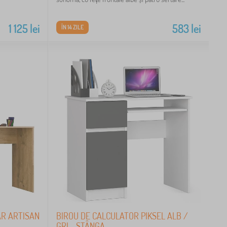
1 125
lei
583
lei
ÎN 14 ZILE
JAR ARTISAN
BIROU DE CALCULATOR PIKSEL ALB /
GRI - STÂNGA