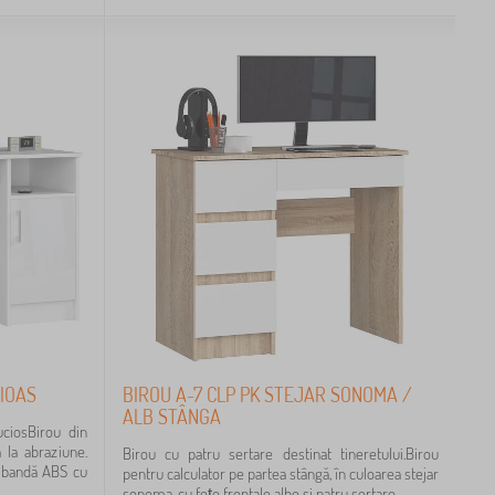
CIOAS
BIROU A-7 CLP PK STEJAR SONOMA /
ALB STÂNGA
uciosBirou din
 la abraziune.
Birou cu patru sertare destinat tineretului.Birou
o bandă ABS cu
pentru calculator pe partea stângă, în culoarea stejar
sonoma, cu fețe frontale albe și patru sertare...