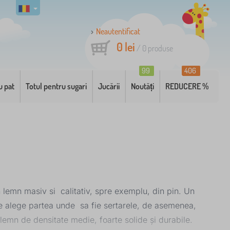
Neautentificat
0 lei
/
0
produse
99
406
u pat
Totul pentru sugari
Jucării
Noutăți
REDUCERE %
n lemn masiv si calitativ, spre exemplu, din pin. Un
ate alege partea unde sa fie sertarele, de asemenea,
 lemn de densitate medie, foarte solide și durabile.