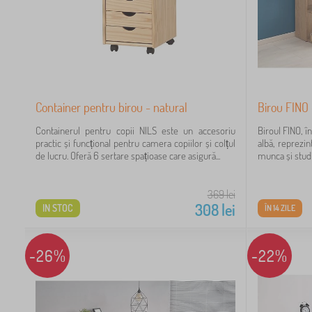
1
3
Container pentru birou - natural
Birou FINO -
2
Containerul pentru copii NILS este un accesoriu
Biroul FINO, î
2
practic și funcțional pentru camera copiilor și colțul
albă, reprezin
de lucru. Oferă 6 sertare spațioase care asigură...
munca și studiu
1
369
lei
1
308
lei
IN STOC
ÎN 14 ZILE
1
-26%
-22%
2