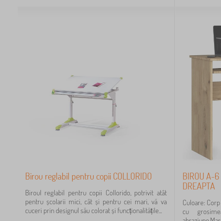
2
12
4
2
1
1
Birou reglabil pentru copii COLLORIDO
BIROU A-6
DREAPTA
Biroul reglabil pentru copii Collorido, potrivit atât
pentru școlarii mici, cât și pentru cei mari, vă va
Culoare: Corp 
2
cuceri prin designul său colorat și funcționalitățile...
cu grosim
abraziune.Marg