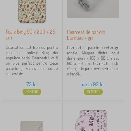
Foaie Bing 90 x 200 + 25
Cearceaf de pat din
cm
bumbac - gri
Cearșaf de pat frumos pentru
Cearceaf de pat din bumbac gri
copii cu motivul Bing din
moale. Alegere dintre două
populara serie. Cearceaful va fi
dimensiuni - 160 x 80 cm sau
un plus perfect pentru toate
180 x 80 cm. Cearceaful este
paturile și va înveseli fiecare
căptușit în jurul perimetrului cu
cameră de...
o bandă...
73
lei
de la
92
lei
IN STOC
IN STOC