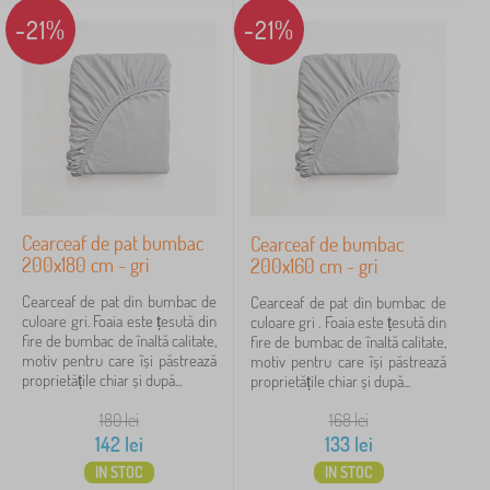
-21%
-21%
Cearceaf de pat bumbac
Cearceaf de bumbac
200x180 cm - gri
200x160 cm - gri
Cearceaf de pat din bumbac de
Cearceaf de pat din bumbac de
culoare gri. Foaia este țesută din
culoare gri . Foaia este țesută din
fire de bumbac de înaltă calitate,
fire de bumbac de înaltă calitate,
motiv pentru care își păstrează
motiv pentru care își păstrează
proprietățile chiar și după...
proprietățile chiar și după...
180
lei
168
lei
142
lei
133
lei
IN STOC
IN STOC