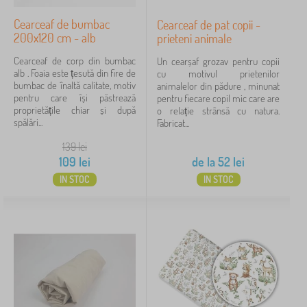
Tipul ofertei
Cearceaf de bumbac
Cearceaf de pat copii -
200x120 cm - alb
prieteni animale
Etichete
Cearceaf de corp din bumbac
Un cearșaf grozav pentru copii
alb . Foaia este țesută din fire de
cu motivul prietenilor
Personaje de poveste
bumbac de înaltă calitate, motiv
animalelor din pădure , minunat
pentru care își păstrează
pentru fiecare copil mic care are
Mărci
proprietățile chiar și după
o relație strânsă cu natura.
spălări...
Fabricat...
139
lei
Anulează
FILTRARE
109
lei
de la
52
lei
IN STOC
IN STOC