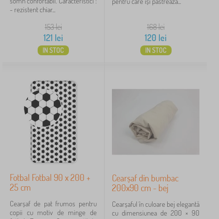
somn confortabil. Caracteristici :
pentru care își păstrează...
- rezistent chiar...
153
lei
168
lei
121
lei
120
lei
IN STOC
IN STOC
Fotbal Fotbal 90 x 200 +
Cearșaf din bumbac
25 cm
200x90 cm - bej
Cearșaf de pat frumos pentru
Cearșaful în culoare bej elegantă
copii cu motiv de minge de
cu dimensiunea de 200 × 90