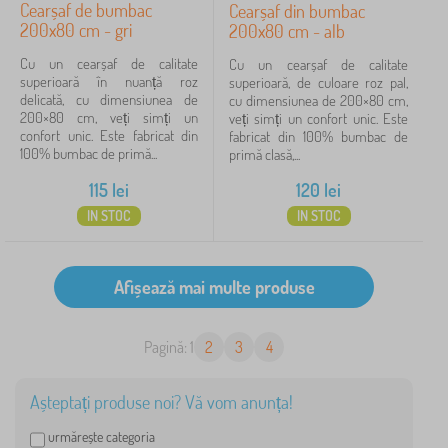
Cearșaf de bumbac
Cearșaf din bumbac
200x80 cm - gri
200x80 cm - alb
Cu un cearșaf de calitate
Cu un cearșaf de calitate
superioară în nuanță roz
superioară, de culoare roz pal,
delicată, cu dimensiunea de
cu dimensiunea de 200×80 cm,
200×80 cm, veți simți un
veți simți un confort unic. Este
confort unic. Este fabricat din
fabricat din 100% bumbac de
100% bumbac de primă...
primă clasă,...
115
lei
120
lei
IN STOC
IN STOC
Pagină: 1
2
3
4
Așteptați produse noi? Vă vom anunța!
urmărește categoria