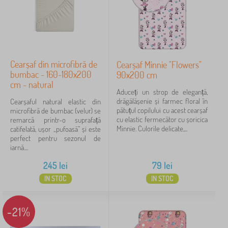
Cearșaf din microfibră de
Cearșaf Minnie "Flowers"
bumbac - 160-180x200
90x200 cm
cm - natural
Aduceți un strop de eleganță,
drăgălășenie și farmec floral în
Cearșaful natural elastic din
pătuțul copilului cu acest cearșaf
microfibră de bumbac (velur) se
cu elastic fermecător cu șoricica
remarcă printr-o suprafață
Minnie. Culorile delicate,...
catifelată, ușor „pufoasă” și este
perfect pentru sezonul de
iarnă....
245
lei
79
lei
IN STOC
IN STOC
-21%