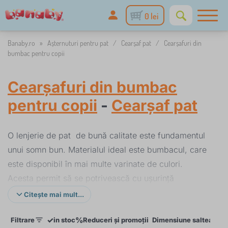
0 lei
Banaby.ro
»
Așternuturi pentru pat
/
Cearșaf pat
/
Cearșafuri din
bumbac pentru copii
Cearșafuri din bumbac
pentru copii
-
Cearșaf pat
O lenjerie de pat de bună calitate este fundamentul
unui somn bun. Materialul ideal este bumbacul, care
este disponibil în mai multe varinate de culori.
Acesta permit să se potrivească cu ușurință
imprimeul cearsafului cu restul patului. Cearsafurile
Citește mai mult...
licențiate Disney, decorate cu motive imprimate din
✓
%
Filtrare
in stoc
Reduceri și promoții
Dimensiune saltea
Op
renumitele desene animate nu sunt o excepție din