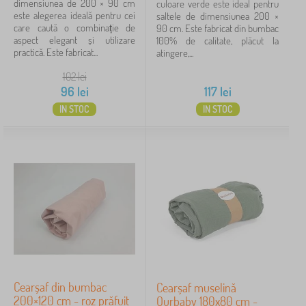
dimensiunea de 200 × 90 cm
culoare verde este ideal pentru
este alegerea ideală pentru cei
saltele de dimensiunea 200 ×
care caută o combinație de
90 cm. Este fabricat din bumbac
aspect elegant și utilizare
100% de calitate, plăcut la
practică. Este fabricat...
atingere,...
102
lei
96
lei
117
lei
IN STOC
IN STOC
Cearșaf din bumbac
Cearșaf muselină
200×120 cm - roz prăfuit
Ourbaby 180x80 cm -