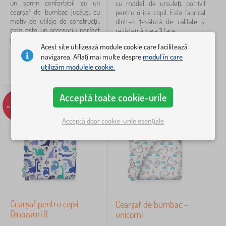
un somn confortabil cu un
cu model de ursuleți, potrivit
120x60 cm
13
cearșaf de bumbac jucăuș, cu
pentru orice copil. Este fabricat
motiv de utilaje de construcții,
dintr-o țesătură de calitate și
care este un accesoriu perfect
rezistentă, care îl face...
160x70 cm
11
pentru...
Acest site utilizează module cookie care facilitează
de la 72
lei
afișează
navigarea. Aflați mai multe despre
modul în care
de la
82
lei
de la
53
lei
mai
utilizăm modulele cookie.
multe >
IN STOC
IN STOC
Acceptă toate cookie-urile
Opțiuni adiționale
-27%
-26%
cu bandă elastică
90
Acceptă doar cookie-urile esențiale
funcțional
21
impermeabil
21
Material
Cearșaf pentru copii
Cearșaf de bumbac -
Dinozauri II
unicorni
bumbac
77