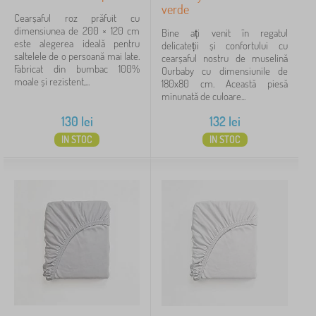
verde
Cearșaful roz prăfuit cu
dimensiunea de 200 × 120 cm
Bine ați venit în regatul
este alegerea ideală pentru
delicateții și confortului cu
saltelele de o persoană mai late.
cearșaful nostru de muselină
Fabricat din bumbac 100%
Ourbaby cu dimensiunile de
moale și rezistent,...
180x80 cm. Această piesă
minunată de culoare...
130
lei
132
lei
IN STOC
IN STOC