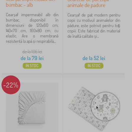
bumbac - alb
animale de padure
verde
7
Cearșaf impermeabil alb din
Cearșaf de pat modern pentru
bumbac, disponibil în
copii cu motivul animalelor din
amesteca culoare
6
dimensiuni de 120x60 cm,
pădure, este potrivit pentru toți
140x70 cm, 160x80 cm, cu
copiii. Este fabricat din material
afișează
elastic. Are o membrană
de înaltă calitate și...
mai
rezistentă la apă și respirabilă,...
multe >
de la 106
lei
de la
79
lei
de la
52
lei
Preț
IN STOC
IN STOC
52 lei
245 lei
-22%
Filtrare
Caută în filtru
Disponibilitate