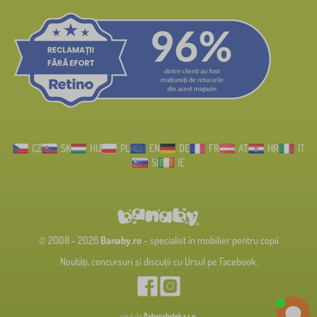
CZ
SK
HU
PL
EN
DE
FR
AT
HR
IT
SI
IE
© 2008 - 2026
Banaby.ro
- specialist în mobilier pentru copii
Noutăți, concursuri și discuții cu Ursul pe Facebook.
creat de
Babynabytek s.r.o.