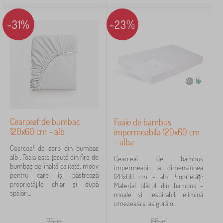
-31%
-23%
Cearceaf de bumbac
Foaie de bambus
120x60 cm - alb
impermeabila 120x60 cm
- alba
Cearceaf de corp din bumbac
alb . Foaia este țesută din fire de
Cearceaf de bambus
bumbac de înaltă calitate, motiv
impermeabil la dimensiunea
pentru care își păstrează
120x60 cm - alb Proprietăți:
proprietățile chiar și după
Material plăcut din bambus -
spălări...
moale și respirabil, elimină
umezeala și asigură o...
75
lei
88
lei