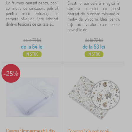
Un frumos cearșaf pentru copii
Creați o atmosferă magică în
100% bavlna
36
cu motiv de dinozauri, potrivit
camera copilului cu acest
pentru micii entuziaști în
cearșaf de bumbac minunat cu
camera băieților. Este fabricat
motiv de unicorni. Ideal pentru
100% cotton
4
dintr-o țesătură de calitate și...
toți micii visători care iubesc
poveștile de...
muselină
1
de la 74
lei
de la 72
lei
de la
54
lei
de la
53
lei
vrchní vrstva: 100% bambus - Bambusová viskóza 100%; 
1
IN STOC
IN STOC
Culoare
-25%
roz
29
alb
24
gri
19
albastru
16
Cearșaf impermeabil din
Cearceaf de pat copii -