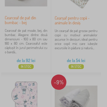
Cearceaf de pat din
Cearșaf pentru copii -
bumbac - bej
animale în desiș
Cearceaf de pat moale, bej, din
Un cearșaf de pat grozav pentru
bumbac. Alegere dintre două
copii cu motivul animalelor
dimensiuni - 160 x 80 cm sau
ascunse în desișuri, ideal pentru
180 x 80 cm. Cearceaful este
orice copil mic care iubește
căptușit în jurul perimetrului cu
excursiile în pădure și natură....
o bandă...
de la
92
lei
de la
54
lei
IN STOC
IN STOC
-9%