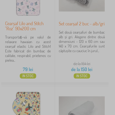
Cearșaf Lilo and Stitch
Set cearșaf 2 buc - alb/gri
"Roz" 90x200 cm
Set două cearșafuri de bumbac
alb și gri. Alegere dintre două
Transportați-vă pe valul de
dimensiuni - 120 x 60 cm sau
relaxare hawaian cu acest
140 x 70 cm. Cearșafurile sunt
cearșaf elastic Lilo and Stitch!
căptușite cu cauciuc în jurul...
Este fabricat din bumbac de
calitate, respirabil, prietenos cu
pielea...
de la 164
lei
79
lei
de la
150
lei
IN STOC
IN STOC