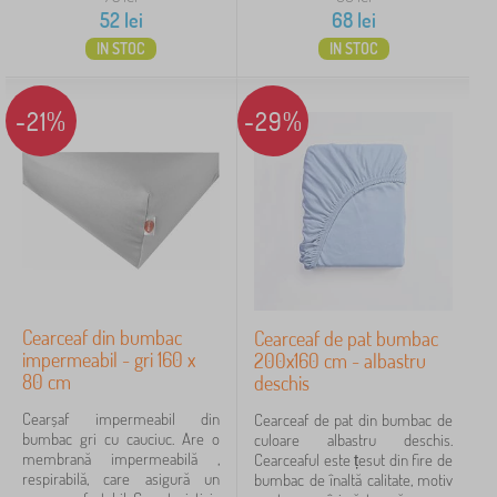
52
lei
68
lei
IN STOC
IN STOC
-21%
-29%
Cearceaf din bumbac
Cearceaf de pat bumbac
impermeabil - gri 160 x
200x160 cm - albastru
80 cm
deschis
Cearșaf impermeabil din
Cearceaf de pat din bumbac de
bumbac gri cu cauciuc. Are o
culoare albastru deschis.
membrană impermeabilă ,
Cearceaful este țesut din fire de
respirabilă, care asigură un
bumbac de înaltă calitate, motiv