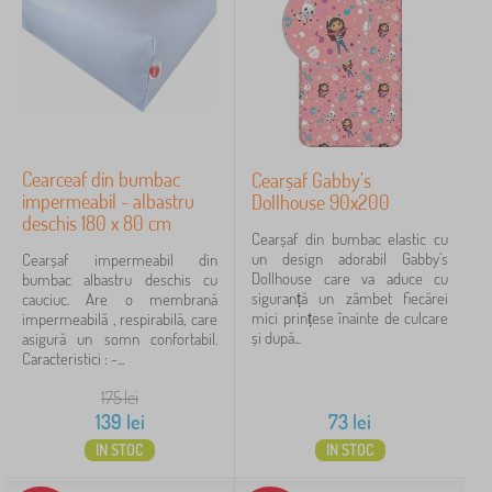
Cearceaf din bumbac
Cearșaf Gabby’s
impermeabil - albastru
Dollhouse 90x200
deschis 180 x 80 cm
Cearșaf din bumbac elastic cu
un design adorabil Gabby’s
Cearșaf impermeabil din
Dollhouse care va aduce cu
bumbac albastru deschis cu
siguranță un zâmbet fiecărei
cauciuc. Are o membrană
mici prințese înainte de culcare
impermeabilă , respirabilă, care
și după...
asigură un somn confortabil.
Caracteristici : -...
175
lei
139
lei
73
lei
IN STOC
IN STOC