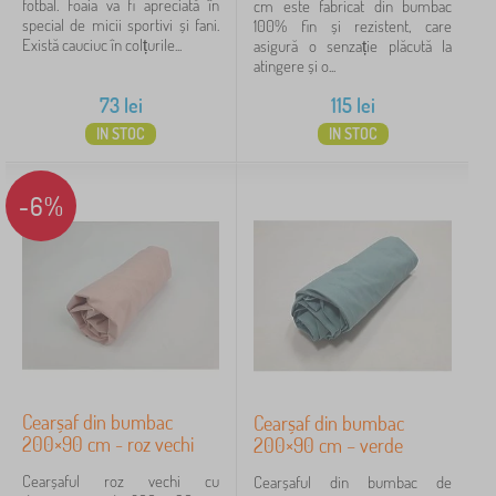
fotbal. Foaia va fi apreciată în
cm este fabricat din bumbac
special de micii sportivi și fani.
100% fin și rezistent, care
Există cauciuc în colțurile...
asigură o senzație plăcută la
atingere și o...
73
lei
115
lei
IN STOC
IN STOC
-6%
Cearșaf din bumbac
Cearșaf din bumbac
200×90 cm - roz vechi
200×90 cm – verde
Cearșaful roz vechi cu
Cearșaful din bumbac de