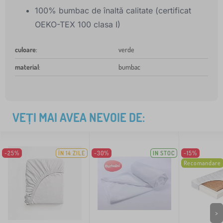
100% bumbac de înaltă calitate (certificat
OEKO-TEX 100 clasa I)
culoare
:
verde
material
:
bumbac
VEȚI MAI AVEA NEVOIE DE:
-25%
ÎN 14 ZILE
-30%
IN STOC
-15%
Recomandare
>