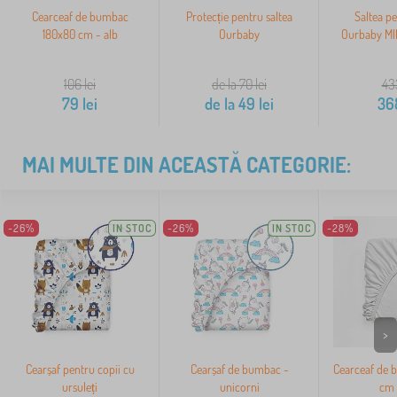
Cearceaf de bumbac
Protecție pentru saltea
Saltea pe
180x80 cm - alb
Ourbaby
Ourbaby MI
106
lei
de la 70
lei
43
79
lei
de la
49
lei
36
MAI MULTE DIN ACEASTĂ CATEGORIE:
-26%
IN STOC
-26%
IN STOC
-28%
>
Cearșaf pentru copii cu
Cearșaf de bumbac -
Cearceaf de 
ursuleți
unicorni
cm 