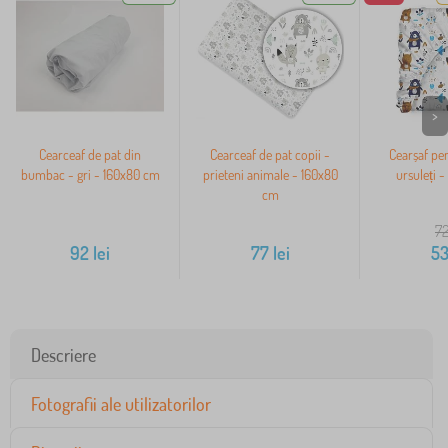
>
Cearceaf de pat din
Cearceaf de pat copii -
Cearșaf pen
bumbac - gri - 160x80 cm
prieteni animale - 160x80
ursuleți 
cm
7
92
lei
77
lei
5
Descriere
Fotografii ale utilizatorilor