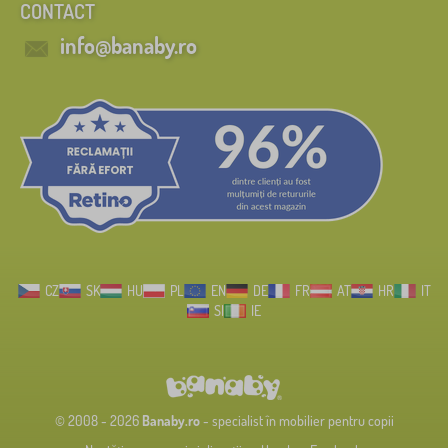
CONTACT
info@banaby.ro
CZ
SK
HU
PL
EN
DE
FR
AT
HR
IT
SI
IE
© 2008 - 2026
Banaby.ro
- specialist în mobilier pentru copii