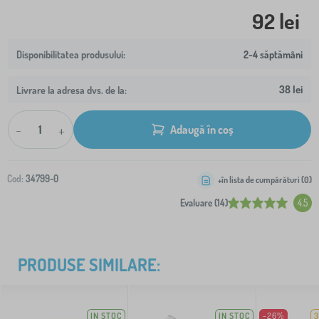
92 lei
2-4 săptămâni
38 lei
Livrare la adresa dvs. de la:
-
+
Adaugă în coș
Cod:
34799-0
+în lista de cumpărături (
0
)
Evaluare (14)
4.5
PRODUSE SIMILARE:
IN STOC
IN STOC
-26%
3