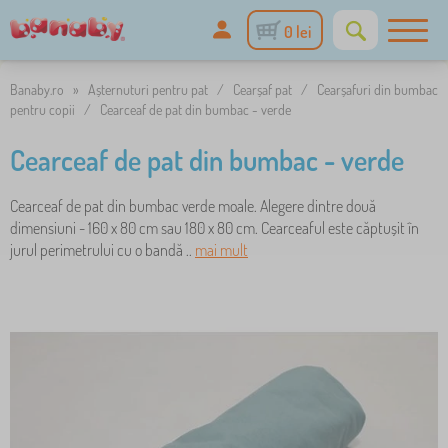
0 lei
Banaby.ro
»
Așternuturi pentru pat
/
Cearșaf pat
/
Cearșafuri din bumbac
pentru copii
/
Cearceaf de pat din bumbac - verde
Cearceaf de pat din bumbac - verde
Cearceaf de pat din bumbac verde moale. Alegere dintre două
dimensiuni - 160 x 80 cm sau 180 x 80 cm. Cearceaful este căptușit în
jurul perimetrului cu o bandă ..
mai mult