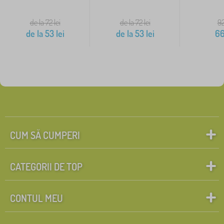
de la 72
lei
de la 72
lei
9
de la
53
lei
de la
53
lei
6
CUM SĂ CUMPERI
CATEGORII DE TOP
CONTUL MEU