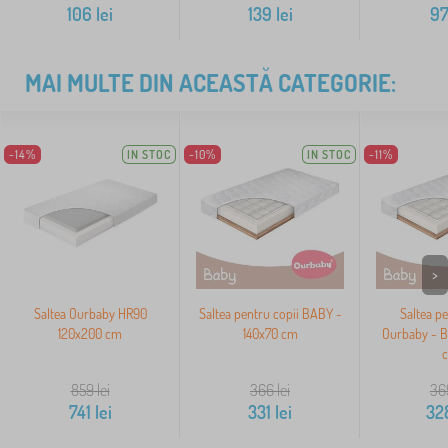
106
lei
139
lei
9
MAI MULTE DIN ACEASTĂ CATEGORIE:
-14%
IN STOC
-10%
IN STOC
-11%
>
Saltea Ourbaby HR90
Saltea pentru copii BABY -
Saltea pe
120x200 cm
140x70 cm
Ourbaby - B
859
lei
366
lei
36
741
lei
331
lei
32