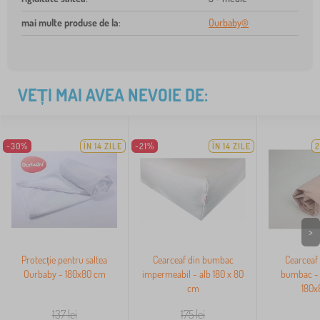
mai multe produse de la
:
Ourbaby®
VEȚI MAI AVEA NEVOIE DE:
-30%
ÎN 14 ZILE
-21%
ÎN 14 ZILE
2
>
Protecție pentru saltea
Cearceaf din bumbac
Cearceaf 
Ourbaby - 180x80 cm
impermeabil - alb 180 x 80
bumbac - 
cm
180x
137
lei
175
lei