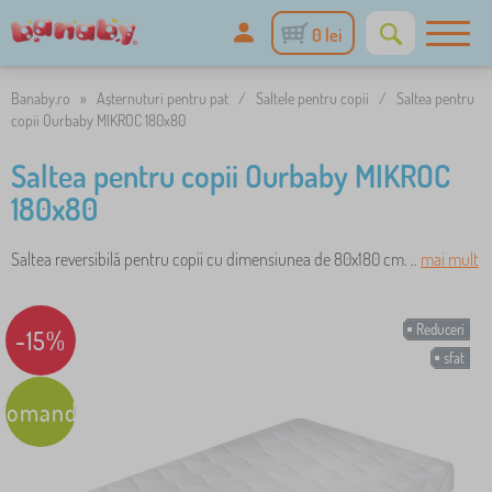
0 lei
Banaby.ro
»
Așternuturi pentru pat
/
Saltele pentru copii
/
Saltea pentru
copii Ourbaby MIKROC 180x80
Saltea pentru copii Ourbaby MIKROC
180x80
Saltea reversibilă pentru copii cu dimensiunea de 80x180 cm. ..
mai mult
Reduceri
-15%
sfat
comandare