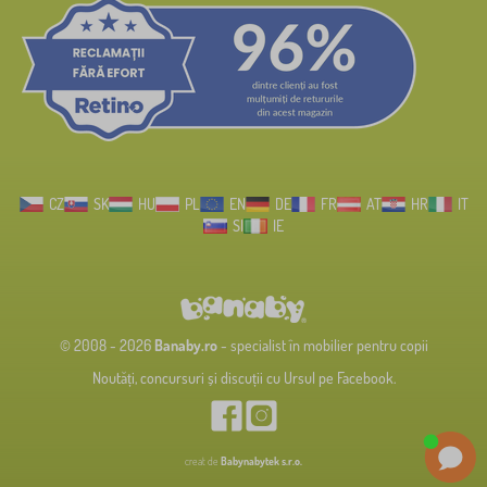
CZ
SK
HU
PL
EN
DE
FR
AT
HR
IT
SI
IE
© 2008 - 2026
Banaby.ro
- specialist în mobilier pentru copii
Noutăți, concursuri și discuții cu Ursul pe Facebook.
creat de
Babynabytek s.r.o.