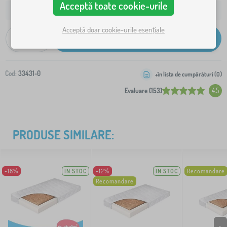
Acceptă toate cookie-urile
86 lei
Livrare la adresa dvs. de la:
Acceptă doar cookie-urile esențiale
-
+
Adaugă în coș
Cod:
33431-0
+în lista de cumpărături (
0
)
Evaluare (153)
4.5
PRODUSE SIMILARE:
-18%
IN STOC
-12%
IN STOC
Recomandare
Recomandare
>