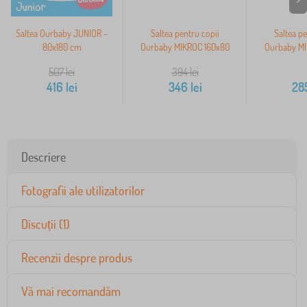
Saltea Ourbaby JUNIOR -
Saltea pentru copii
Saltea pe
80x180 cm
Ourbaby MIKROC 160x80
Ourbaby MI
507
lei
394
lei
416
lei
346
lei
28
Descriere
Fotografii ale utilizatorilor
Discuții (1)
Recenzii despre produs
Vă mai recomandăm