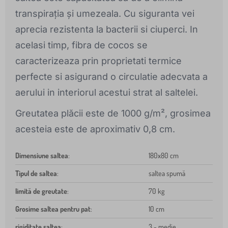
transpirația și umezeala. Cu siguranta vei
aprecia rezistenta la bacterii si ciuperci. In
acelasi timp, fibra de cocos se
caracterizeaza prin proprietati termice
perfecte si asigurand o circulatie adecvata a
aerului in interiorul acestui strat al saltelei.
Greutatea plăcii este de 1000 g/m², grosimea
acesteia este de aproximativ 0,8 cm.
Dimensiune saltea
:
180x80 cm
Tipul de saltea
:
saltea spumă
limită de greutate
:
70 kg
Grosime saltea pentru pat
:
10 cm
rigiditate saltea
:
3 - medie