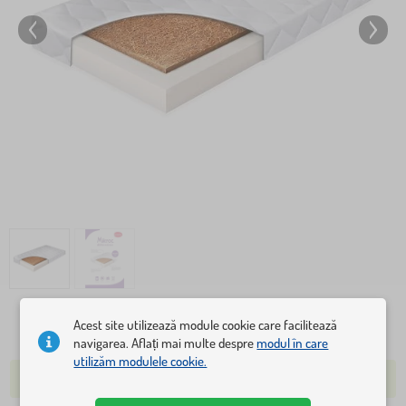
Acest site utilizează module cookie care facilitează
368 lei
433 lei
navigarea. Aflați mai multe despre
modul în care
utilizăm modulele cookie.
ÎN STOC PESTE 5 BUC.
EXPEDIEM MÂINE