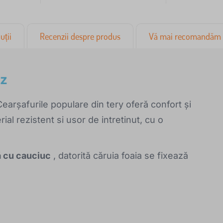
uții
Recenzii despre produs
Vă mai recomandăm
oz
Cearșafurile populare din tery oferă confort și
ial rezistent si usor de intretinut, cu o
ă cu cauciuc
, datorită căruia foaia se fixează