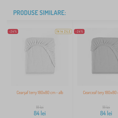
PRODUSE SIMILARE:
-24%
ÎN 14 ZILE
-24%
Cearşaf terry 180x80 cm - alb
Cearceaf tery 180x80 
111
lei
111
lei
84
lei
84
lei