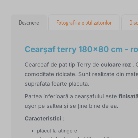
Descriere
Fotografii ale utilizatorilor
Disc
Cearşaf terry 180x80 cm - r
Cearceaf de pat tip Terry de
culoare roz
. 
comoditate ridicate. Sunt realizate din mater
suprafata foarte placuta.
Partea inferioară a cearșafului este
finisat
ușor pe saltea și se ține bine de ea.
Caracteristici
:
plăcut la atingere