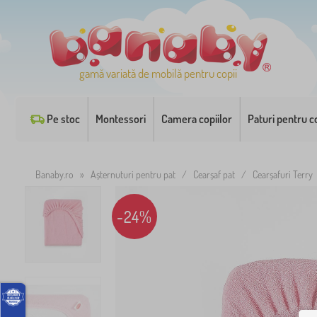
gamă variată de mobilă pentru copii
Pe stoc
Montessori
Camera copiilor
Paturi pentru co
Banaby.ro
»
Așternuturi pentru pat
/
Cearșaf pat
/
Cearșafuri Terry
-24%