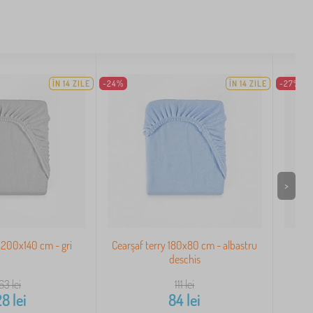
ÎN 14 ZILE
-24%
ÎN 14 ZILE
-27%
>
y 200x140 cm - gri
Cearşaf terry 180x80 cm - albastru
C
deschis
163
lei
111
lei
28
lei
84
lei