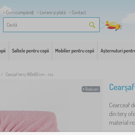
Cum cumpărați
Livrare și plată
Contact
pii
Saltele pentru copii
Mobilier pentru copii
Așternuturi pentr
/
Cearşaf terry 180x80 cm - roz
Cearşaf
Reduceri
Cearceaf de
din tery of
material rez