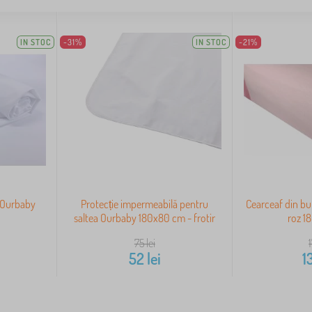
IN STOC
-31%
IN STOC
-21%
a Ourbaby
Protecție impermeabilă pentru
Cearceaf din b
saltea Ourbaby 180x80 cm - frotir
roz 1
75
lei
i
52
lei
1