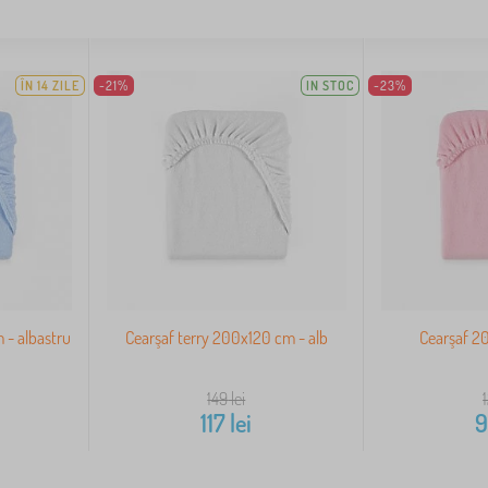
ÎN 14 ZILE
-21%
IN STOC
-23%
 - albastru
Cearşaf terry 200x120 cm - alb
Cearşaf 2
149
lei
117
lei