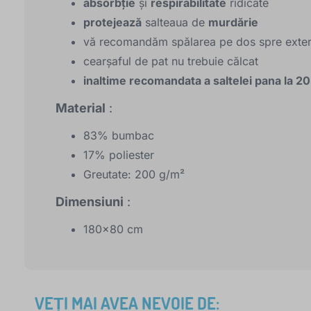
absorbție
și
respirabilitate
ridicate
protejează
salteaua de
murdărie
vă recomandăm spălarea pe dos spre exter
cearşaful de pat nu trebuie călcat
inaltime recomandata a saltelei pana la 2
Material
:
83% bumbac
17% poliester
Greutate: 200 g/m²
Dimensiuni
:
180x80 cm
VEȚI MAI AVEA NEVOIE DE: