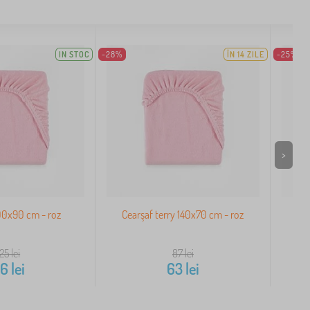
IN STOC
-28%
ÎN 14 ZILE
-25%
>
00x90 cm - roz
Cearşaf terry 140x70 cm - roz
Cea
125
lei
87
lei
96
lei
63
lei