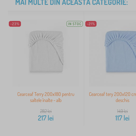
MAI MULTE DIN ACEASTĂ CATEGORIE:
-23%
IN STOC
-21%
Cearceaf Terry 200x180 pentru
Cearceaf tery 200x120 cm
saltele înalte - alb
deschis
282
lei
149
lei
217
lei
117
lei