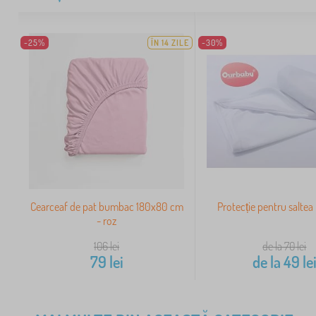
-25%
ÎN 14 ZILE
-30%
Cearceaf de pat bumbac 180x80 cm
Protecție pentru salte
- roz
106
lei
de la 70
lei
79
lei
de la
49
le