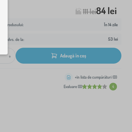
84 lei
111 lei
În 14 zile
53 lei
resa dvs. de la:
+
Adaugă în coș
+în lista de cumpărături (
0
)
Evaluare (0)
4