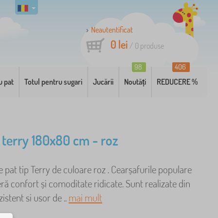
Neautentificat
0 lei
/
0
produse
98
406
u pat
Totul pentru sugari
Jucării
Noutăți
REDUCERE %
 terry 180x80 cm - roz
 pat tip Terry de culoare roz . Cearșafurile populare
eră confort și comoditate ridicate. Sunt realizate din
istent si usor de ..
mai mult