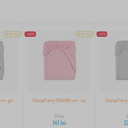
ÎN 14 ZILE
-20%
ÎN 14 ZILE
-21%
cm - gri
Cearşaf terry 200x160 cm - roz
Cearşaf terr
177
lei
141
lei
1