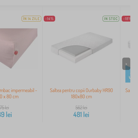
ÎN 14 ZILE
-14%
IN STOC
-18%
>
umbac impermeabil -
Saltea pentru copii Ourbaby HR90
Saltea
80 x 80 cm
180x80 cm
175
lei
562
lei
39
lei
481
lei