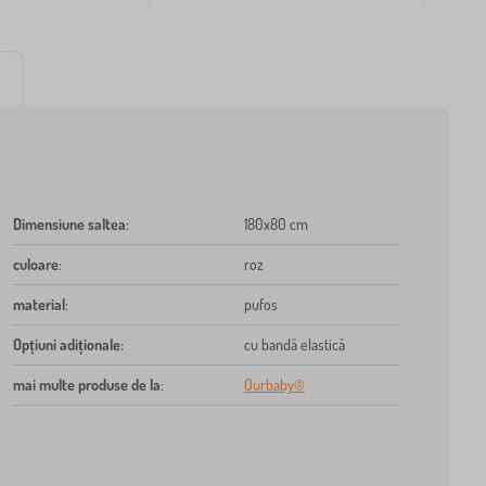
Dimensiune saltea
:
180x80 cm
culoare
:
roz
material
:
pufos
Opțiuni adiționale
:
cu bandă elastică
mai multe produse de la
:
Ourbaby®