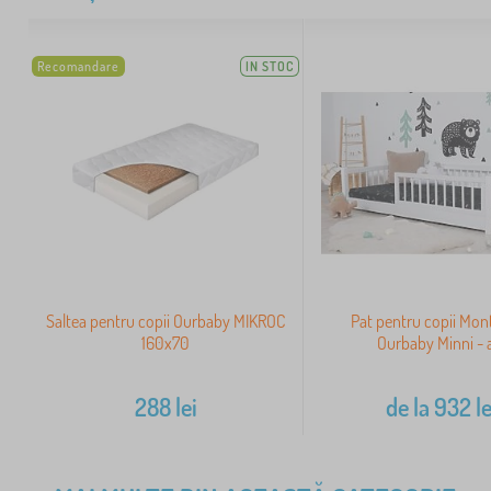
Recomandare
IN STOC
Saltea pentru copii Ourbaby MIKROC
Pat pentru copii Mon
160x70
Ourbaby Minni - 
288
lei
de la
932
le