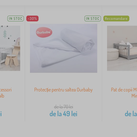
IN STOC
-30%
IN STOC
Recomandare
tessori
Protecție pentru saltea Ourbaby
Pat de copii 
alb
Min
de la 70
lei
i
de la
49
lei
de l