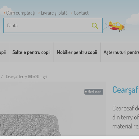
Cum cumpărați
Livrare și plată
Contact
pii
Saltele pentru copii
Mobilier pentru copii
Așternuturi pentr
/
Cearşaf terry 160x70 - gri
Cearşaf
Reduceri
Cearceaf de
din terry o
material rez