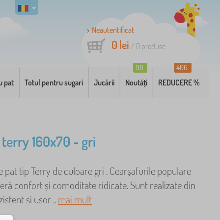
Neautentificat
0 lei
/
0
produse
98
406
u pat
Totul pentru sugari
Jucării
Noutăți
REDUCERE %
 terry 160x70 - gri
 pat tip Terry de culoare gri . Cearșafurile populare
feră confort și comoditate ridicate. Sunt realizate din
istent si usor ..
mai mult