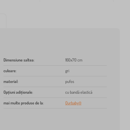
Dimensiune saltea
:
160x70 cm
culoare
:
gri
material
:
pufos
Opțiuni adiționale
:
cu bandă elastică
mai multe produse de la
:
Ourbaby®