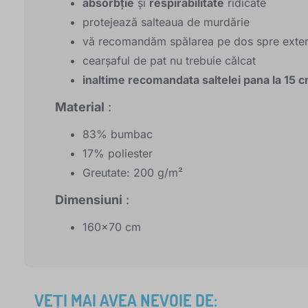
absorbție
și
respirabilitate
ridicate
protejează salteaua de murdărie
vă recomandăm spălarea pe dos spre exter
cearşaful de pat nu trebuie călcat
inaltime recomandata saltelei pana la 15 
Material
:
83% bumbac
17% poliester
Greutate: 200 g/m²
Dimensiuni
:
160x70 cm
VEȚI MAI AVEA NEVOIE DE: