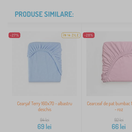
PRODUSE SIMILARE:
-27%
ÎN 14 ZILE
-28%
Cearşaf Terry 160x70 - albastru
Cearceaf de pat bumbac
deschis
- roz
94
lei
92
lei
69
lei
66
lei