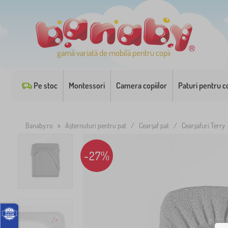
gamă variată de mobilă pentru copii
Pe stoc
Montessori
Camera copiilor
Paturi pentru co
Banaby.ro
»
Așternuturi pentru pat
/
Cearșaf pat
/
Cearșafuri Terry
-27%