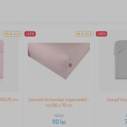
ÎN 14 ZILE
-23%
ÎN 14 ZILE
-26%
 160x70 cm
Cearceaf din bumbac impermeabil -
Cearşaf ter
roz 160 x 70 cm
142
lei
110
lei