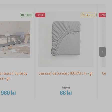
IN STOC
-28%
ÎN 14 ZILE
-28%
>
Montessori Ourbaby
Cearceaf de bumbac 160x70 cm - gri
Cearc
ni - gri
92
lei
a
960
lei
66
lei