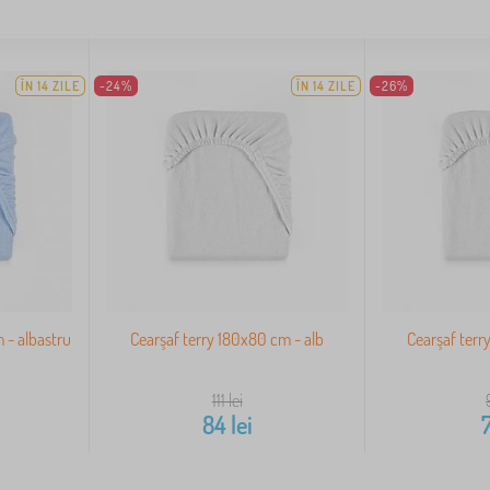
ÎN 14 ZILE
-24%
ÎN 14 ZILE
-26%
 - albastru
Cearşaf terry 180x80 cm - alb
Cearşaf terr
111
lei
84
lei