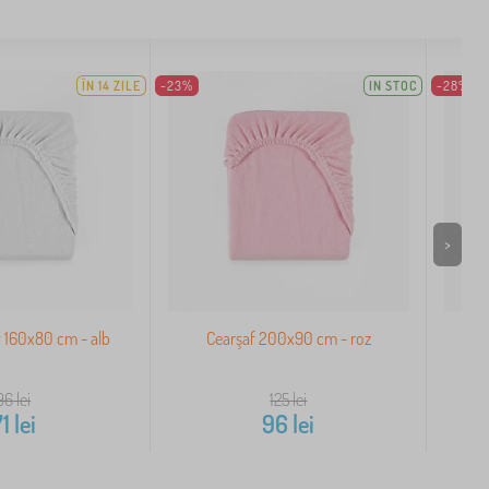
ÎN 14 ZILE
-23%
IN STOC
-28%
>
y 160x80 cm - alb
Cearşaf 200x90 cm - roz
Cea
96
lei
125
lei
71
lei
96
lei