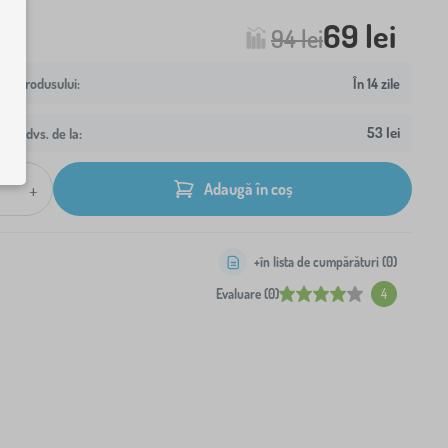
69 lei
94 lei
În 14 zile
53 lei
resa dvs. de la:
+
Adaugă în coș
+în lista de cumpărături (
0
)
Evaluare (0)
4