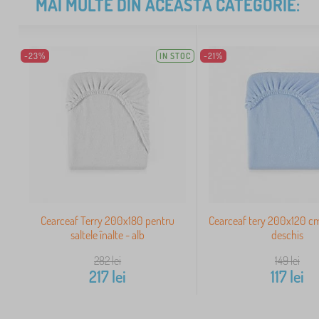
MAI MULTE DIN ACEASTĂ CATEGORIE:
-23%
IN STOC
-21%
Cearceaf Terry 200x180 pentru
Cearceaf tery 200x120 cm
saltele înalte - alb
deschis
282
lei
149
lei
217
lei
117
lei