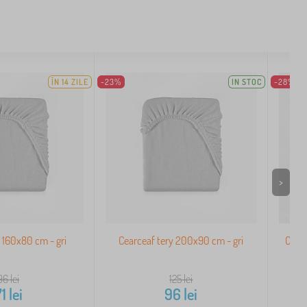
ÎN 14 ZILE
-23%
IN STOC
-28%
>
y 160x80 cm - gri
Cearceaf tery 200x90 cm - gri
Cear
96
lei
125
lei
71
lei
96
lei