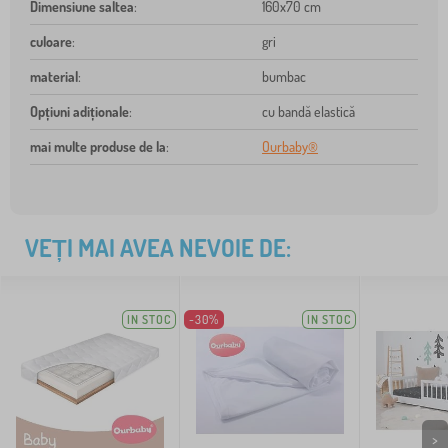
Dimensiune saltea
:
160x70 cm
culoare
:
gri
material
:
bumbac
Opțiuni adiționale
:
cu bandă elastică
mai multe produse de la
:
Ourbaby®
VEȚI MAI AVEA NEVOIE DE:
IN STOC
-30%
IN STOC
>