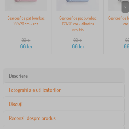
>
Cearceaf de pat bumbac
Cearceaf de pat bumbac
Cearceaf de 
160x70 cm - roz
160x70 cm - albastru
cm 
deschis
92
lei
92
lei
9
66
lei
66
lei
6
Descriere
Fotografii ale utilizatorilor
Discuții
Recenzii despre produs