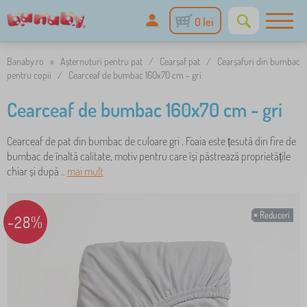
0 lei
Banaby.ro
»
Așternuturi pentru pat
/
Cearșaf pat
/
Cearșafuri din bumbac
pentru copii
/
Cearceaf de bumbac 160x70 cm - gri
Cearceaf de bumbac 160x70 cm - gri
Cearceaf de pat din bumbac de culoare gri . Foaia este țesută din fire de
bumbac de înaltă calitate, motiv pentru care își păstrează proprietățile
chiar și după ..
mai mult
Reduceri
-28%