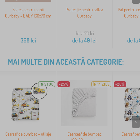
Saltea pentru copii
Protecție pentru saltea
Pat pentru co
Ourbaby - BABY 160x70 cm
Ourbaby
Ourbaby M
de la 70
lei
368
lei
de la
49
lei
de la
MAI MULTE DIN ACEASTĂ CATEGORIE:
IN STOC
-25%
ÎN 14 ZILE
-26%
>
Cearșaf de bumbac - utilaje
Cearceaf de bumbac
Cearșaf pen