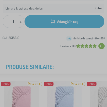
53 lei
Livrare la adresa dvs. de la:
-
+
Adaugă în coș
Cod:
35185-0
+în lista de cumpărături (
0
)
Evaluare (16)
4.5
PRODUSE SIMILARE:
-28%
ÎN 14 ZILE
-28%
ÎN 14 ZILE
-28%