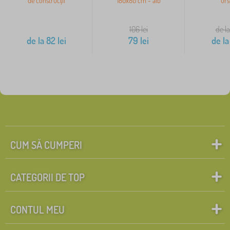
de construcții
180x80 cm - alb
urs
106
lei
de la
de la
82
lei
79
lei
de la
CUM SĂ CUMPERI
CATEGORII DE TOP
CONTUL MEU