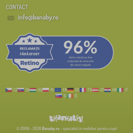
CONTACT
info@banaby.ro
CZ
SK
HU
PL
EN
DE
FR
AT
HR
IT
SI
IE
© 2008 - 2026
Banaby.ro
- specialist în mobilier pentru copii