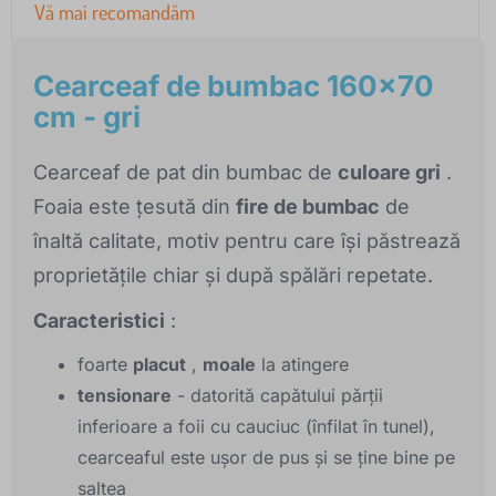
Vă mai recomandăm
Cearceaf de bumbac 160x70
cm - gri
Cearceaf de pat din bumbac de
culoare gri
.
Foaia este țesută din
fire de bumbac
de
înaltă calitate, motiv pentru care își păstrează
proprietățile chiar și după spălări repetate.
Caracteristici
:
foarte
placut
,
moale
la atingere
tensionare
- datorită capătului părții
inferioare a foii cu cauciuc (înfilat în tunel),
cearceaful este ușor de pus și se ține bine pe
saltea