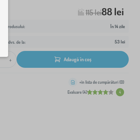
88 lei
115 lei
În 14 zile
53 lei
resa dvs. de la:
+
Adaugă în coș
+în lista de cumpărături (
0
)
Evaluare (4)
4