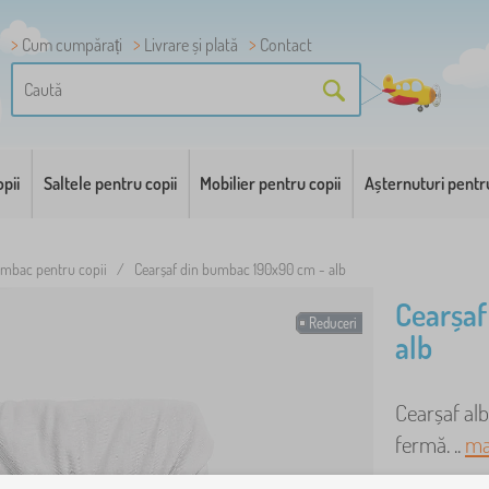
Cum cumpărați
Livrare și plată
Contact
pii
Saltele pentru copii
Mobilier pentru copii
Așternuturi pentr
umbac pentru copii
/
Cearșaf din bumbac 190x90 cm - alb
Cearșaf
Reduceri
alb
Cearșaf al
fermă. ..
ma