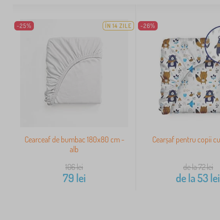
-25%
ÎN 14 ZILE
-26%
Cearceaf de bumbac 180x80 cm -
Cearșaf pentru copii cu
alb
106
lei
de la 72
lei
79
lei
de la
53
le