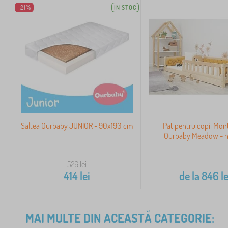
-21%
IN STOC
Saltea Ourbaby JUNIOR - 90x190 cm
Pat pentru copii Mon
Ourbaby Meadow - n
526
lei
414
lei
de la
846
le
MAI MULTE DIN ACEASTĂ CATEGORIE: