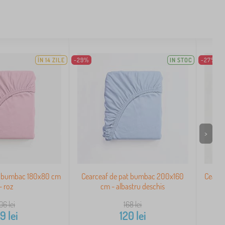
ÎN 14 ZILE
-29%
IN STOC
-27%
>
t bumbac 180x80 cm
Cearceaf de pat bumbac 200x160
Cearce
- roz
cm - albastru deschis
106
lei
168
lei
79
lei
120
lei