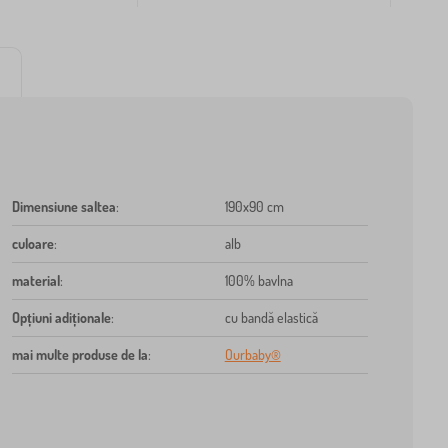
Dimensiune saltea
:
190x90 cm
culoare
:
alb
material
:
100% bavlna
Opțiuni adiționale
:
cu bandă elastică
mai multe produse de la
:
Ourbaby®