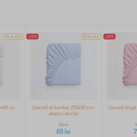
ÎN 14 ZILE
-25%
ÎN 14 ZILE
-25%
0x80 cm -
Cearceaf de bumbac 200x90 cm -
Cearceaf de pa
albastru deschis
118
lei
89
lei