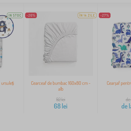
IN STOC
-26%
ÎN 14 ZILE
-27%
 ursuleți
Cearceaf de bumbac 160x80 cm -
Cearșaf pentru
alb
92
lei
de 
i
68
lei
de l