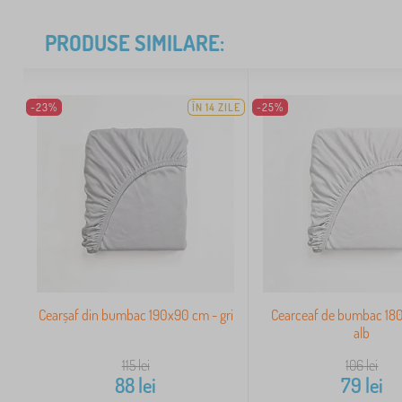
PRODUSE SIMILARE:
-23%
ÎN 14 ZILE
-25%
Cearșaf din bumbac 190x90 cm - gri
Cearceaf de bumbac 18
alb
115
lei
106
lei
88
lei
79
lei