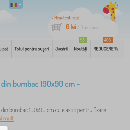
Neautentificat
0 lei
/
0
produse
98
406
u pat
Totul pentru sugari
Jucării
Noutăți
REDUCERE %
 din bumbac 190x90 cm -
b din bumbac 190x90 cm cu elastic pentru fixare
i mult