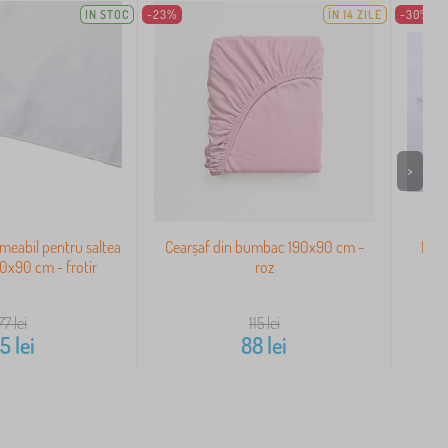
IN STOC
-23%
ÎN 14 ZILE
-30%
>
meabil pentru saltea
Cearșaf din bumbac 190x90 cm -
Prot
x90 cm - frotir
roz
77
lei
115
lei
55
lei
88
lei