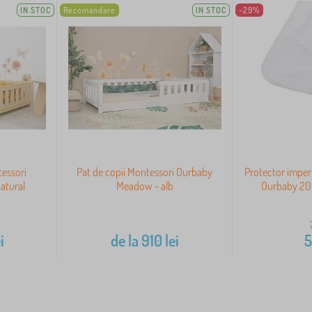
IN STOC
Recomandare
IN STOC
-29%
tessori
Pat de copii Montessori Ourbaby
Protector imper
atural
Meadow - alb
Ourbaby 200
i
de la
910
lei