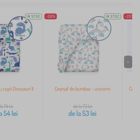
IN STOC
-26%
IN STOC
-25%
>
 copii Dinozauri II
Cearșaf de bumbac - unicorni
Cearș
la 74
lei
de la 72
lei
a
54
lei
de la
53
lei