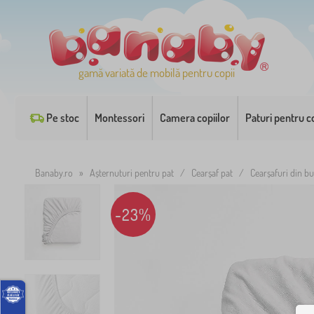
gamă variată de mobilă pentru copii
Pe stoc
Montessori
Camera copiilor
Paturi pentru co
Banaby.ro
»
Așternuturi pentru pat
/
Cearșaf pat
/
Cearșafuri din b
-23%