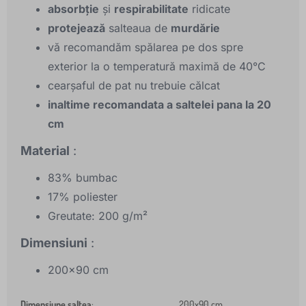
absorbție
și
respirabilitate
ridicate
protejează
salteaua de
murdărie
vă recomandăm spălarea pe dos spre
exterior la o temperatură maximă de 40°C
cearşaful de pat nu trebuie călcat
inaltime recomandata a saltelei pana la 20
cm
Material
:
83% bumbac
17% poliester
Greutate: 200 g/m²
Dimensiuni
:
200x90 cm
Dimensiune saltea
:
200x90 cm