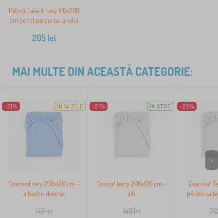
Pătură Take it Easy 140x200
cm pe tot parcursul anului
205
lei
MAI MULTE DIN ACEASTĂ CATEGORIE:
-21%
ÎN 14 ZILE
-21%
IN STOC
-23%
>
Cearceaf tery 200x120 cm -
Cearşaf terry 200x120 cm -
Cearceaf T
albastru deschis
alb
pentru saltel
149
lei
149
lei
28