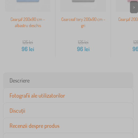
>
Cearşaf 200x90 cm -
Cearceaf tery 200x90 cm -
Cearşaf 200
albastru deschis
gri
125
lei
125
lei
12
96
lei
96
lei
9
Descriere
Fotografii ale utilizatorilor
Discuții
Recenzii despre produs