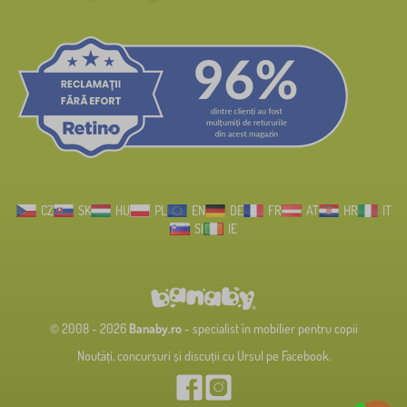
CZ
SK
HU
PL
EN
DE
FR
AT
HR
IT
SI
IE
© 2008 - 2026
Banaby.ro
- specialist în mobilier pentru copii
Noutăți, concursuri și discuții cu Ursul pe Facebook.