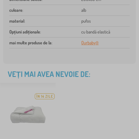
culoare
:
alb
material
:
pufos
Opțiuni adiționale
:
cu bandă elastică
mai multe produse de la
:
Ourbaby®
VEȚI MAI AVEA NEVOIE DE:
ÎN 14 ZILE