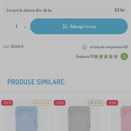
53 lei
Livrare la adresa dvs. de la:
-
+
Adaugă în coș
Cod:
35146-0
+în lista de cumpărături (
0
)
Evaluare (1)
3
PRODUSE SIMILARE:
-23%
ÎN 14 ZILE
-23%
IN STOC
-23%