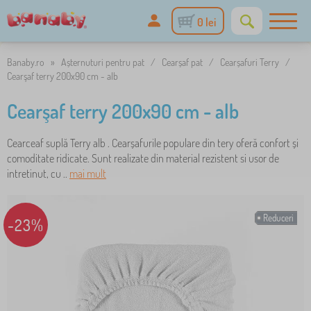
0 lei
Banaby.ro
»
Așternuturi pentru pat
/
Cearșaf pat
/
Cearșafuri Terry
/
Cearşaf terry 200x90 cm - alb
Cearşaf terry 200x90 cm - alb
Cearceaf suplă Terry alb . Cearșafurile populare din tery oferă confort și
comoditate ridicate. Sunt realizate din material rezistent si usor de
intretinut, cu ..
mai mult
Reduceri
-23%