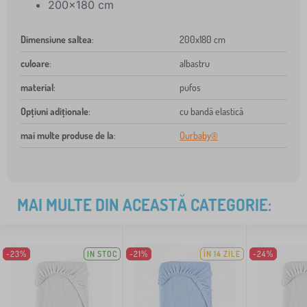
200x180 cm
Dimensiune saltea
:
200x180 cm
culoare
:
albastru
material
:
pufos
Opțiuni adiționale
:
cu bandă elastică
mai multe produse de la
:
Ourbaby®
MAI MULTE DIN ACEASTĂ CATEGORIE:
-23%
IN STOC
-21%
ÎN 14 ZILE
-24%