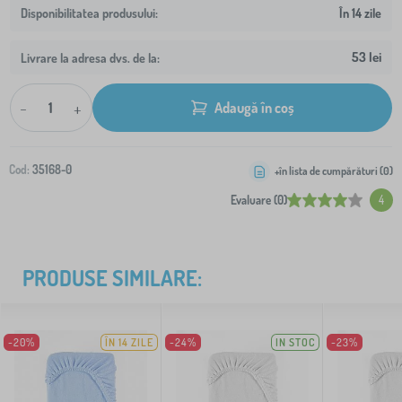
În 14 zile
53 lei
Livrare la adresa dvs. de la:
-
+
Adaugă în coș
Cod:
35168-0
+în lista de cumpărături (
0
)
Evaluare (0)
4
PRODUSE SIMILARE:
-20%
ÎN 14 ZILE
-24%
IN STOC
-23%