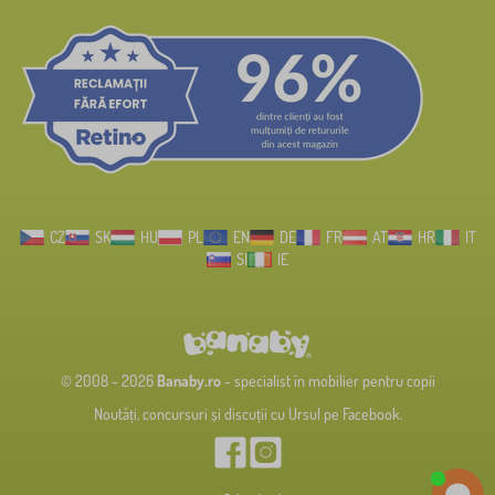
CZ
SK
HU
PL
EN
DE
FR
AT
HR
IT
SI
IE
© 2008 - 2026
Banaby.ro
- specialist în mobilier pentru copii
Noutăți, concursuri și discuții cu Ursul pe Facebook.