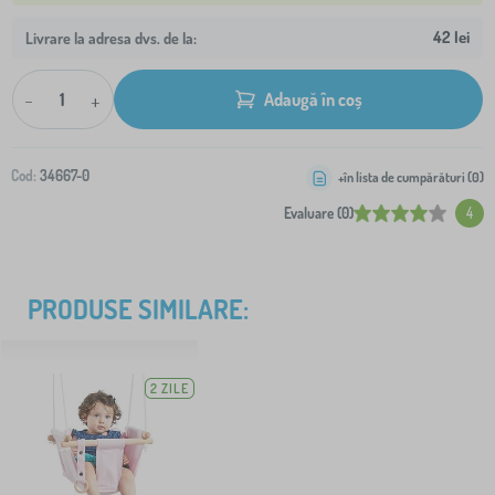
42 lei
Livrare la adresa dvs. de la:
-
+
Adaugă în coș
Cod:
34667-0
+în lista de cumpărături (
0
)
Evaluare (0)
4
PRODUSE SIMILARE:
2 ZILE