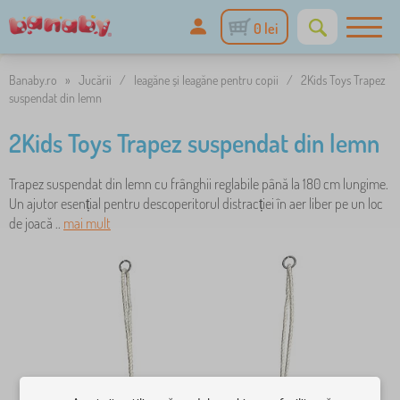
0 lei
Banaby.ro
»
Jucării
/
leagăne și leagăne pentru copii
/
2Kids Toys Trapez
suspendat din lemn
2Kids Toys Trapez suspendat din lemn
Trapez suspendat din lemn cu frânghii reglabile până la 180 cm lungime.
Un ajutor esențial pentru descoperitorul distracției în aer liber pe un loc
de joacă ..
mai mult