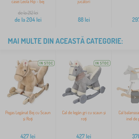
casei Leola Hip - bej
jucători
de la 212
lei
de la
204
lei
88
lei
29
MAI MULTE DIN ACEASTĂ CATEGORIE:
IN STOC
IN STOC
>
Pegas Legănat Bej cu Scaun
Cal de legăn gri cu scaun și
Cal balansoa
și Roți
roți
inel de 
427
lei
427
lei
37