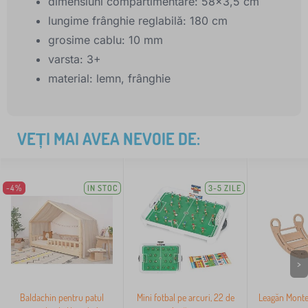
dimensiuni compartimentare: 58x3,5 cm
lungime frânghie reglabilă: 180 cm
grosime cablu: 10 mm
varsta: 3+
material: lemn, frânghie
VEȚI MAI AVEA NEVOIE DE:
-4%
IN STOC
3-5 ZILE
>
Baldachin pentru patul
Mini fotbal pe arcuri, 22 de
Leagăn Montes