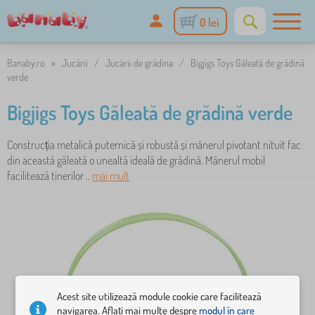
0 lei
Banaby.ro
»
Jucării
/
Jucării de grădina
/
Bigjigs Toys Găleată de grădină
verde
Bigjigs Toys Găleată de grădină verde
Construcția metalică puternică și robustă și mânerul pivotant nituit fac
din această găleată o unealtă ideală de grădină. Mânerul mobil
facilitează tinerilor ..
mai mult
Acest site utilizează module cookie care facilitează
navigarea. Aflați mai multe despre
modul în care