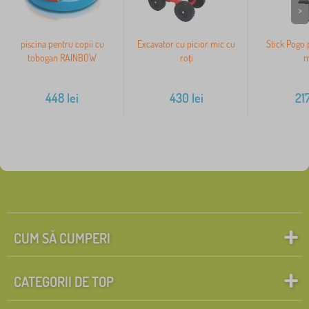
>
piscina pentru copii cu
Excavator cu picior mic cu
Stick Pogo 
tobogan RAINBOW
roți
m
448
lei
430
lei
21
CUM SĂ CUMPERI
CATEGORII DE TOP