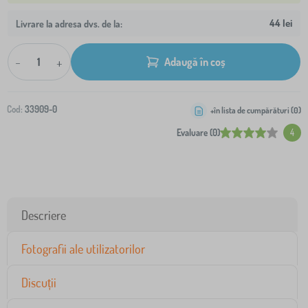
44 lei
Livrare la adresa dvs. de la:
-
+
Adaugă în coș
Cod:
33909-0
+în lista de cumpărături (
0
)
Evaluare (0)
4
Descriere
Fotografii ale utilizatorilor
Discuții