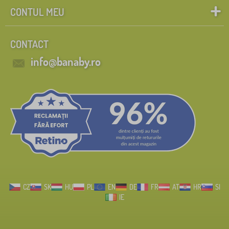
CONTUL MEU
CONTACT
info@banaby.ro
CZ
SK
HU
PL
EN
DE
FR
AT
HR
SI
IE