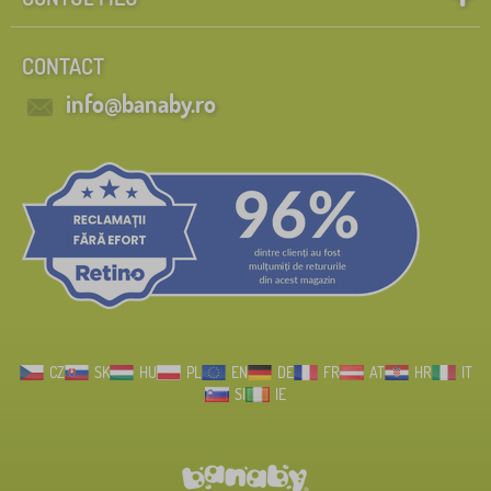
CONTACT
info@banaby.ro
CZ
SK
HU
PL
EN
DE
FR
AT
HR
IT
SI
IE