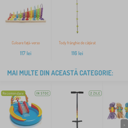
Culoare față-verso
Tody frânghie de cățărat
117
lei
116
lei
MAI MULTE DIN ACEASTĂ CATEGORIE:
Recomandare
IN STOC
2 ZILE
>