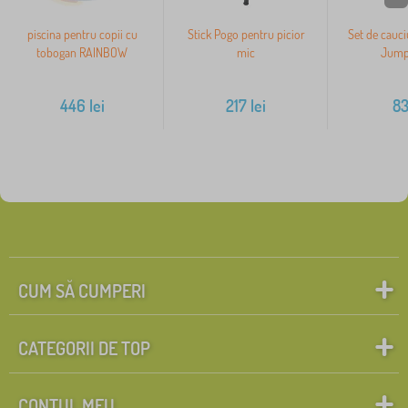
piscina pentru copii cu
Stick Pogo pentru picior
Set de cauci
tobogan RAINBOW
mic
Jump
446
lei
217
lei
8
CUM SĂ CUMPERI
CATEGORII DE TOP
CONTUL MEU