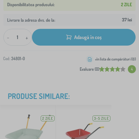
2 ZILE
37 lei
Livrare la adresa dvs. de la:
-
+
Adaugă în coș
Cod:
34801-0
+în lista de cumpărături (
0
)
Evaluare (0)
4
PRODUSE SIMILARE:
2 ZILE
3-5 ZILE