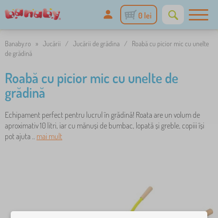
0 lei
Banaby.ro
»
Jucării
/
Jucării de grădina
/
Roabă cu picior mic cu unelte
de grădină
Roabă cu picior mic cu unelte de
grădină
Echipament perfect pentru lucrul în grădină! Roata are un volum de
aproximativ 10 litri, iar cu mănuși de bumbac, lopată și greble, copiii își
pot ajuta ..
mai mult