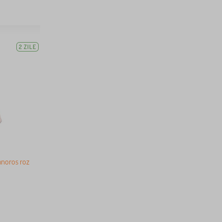
2 ZILE
mnoros roz