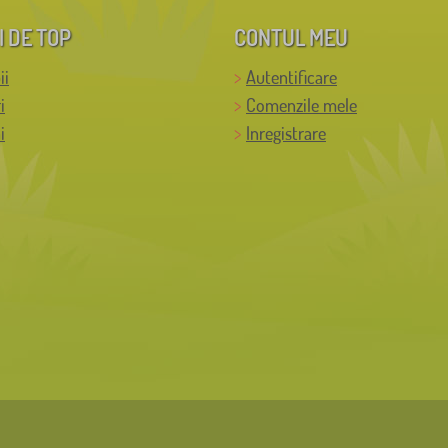
I DE TOP
CONTUL MEU
ii
Autentificare
i
Comenzile mele
i
Inregistrare