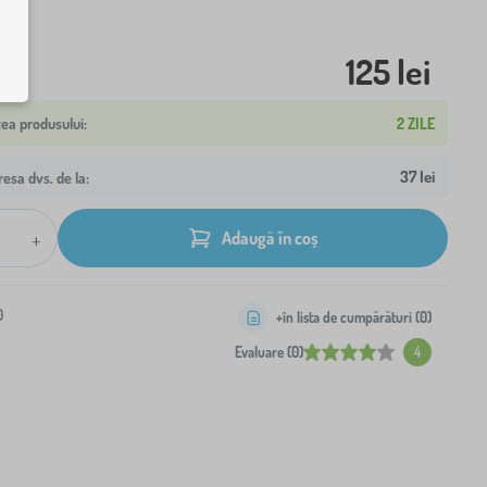
125 lei
2 ZILE
37 lei
resa dvs. de la:
+
Adaugă în coș
0
+în lista de cumpărături (
0
)
Evaluare (0)
4