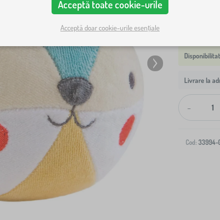
Acceptă toate cookie-urile
Acceptă doar cookie-urile esențiale
Livrare la ad
-
Cod:
33994-