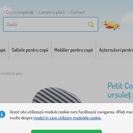
Cum cumpărați
Livrare și plată
Contact
pii
Saltele pentru copii
Mobilier pentru copii
Așternuturi pentr
ursuleț de pluș
Petit C
ursuleț
Zonnitoare 
Acest site utilizează module cookie care facilitează navigarea. Aflați mai
multe despre
modul în care utilizăm modulele cookie.
cheie: Folo
bumbac org