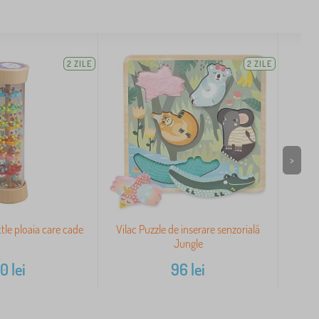
2 ZILE
2 ZILE
>
ttle ploaia care cade
Vilac Puzzle de inserare senzorială
Pe
Jungle
80
lei
96
lei