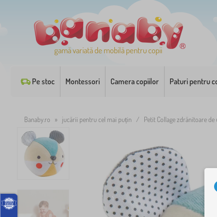
gamă variată de mobilă pentru copii
Pe stoc
Montessori
Camera copiilor
Paturi pentru co
Banaby.ro
»
jucării pentru cel mai puțin
/
Petit Collage zdrănitoare de 