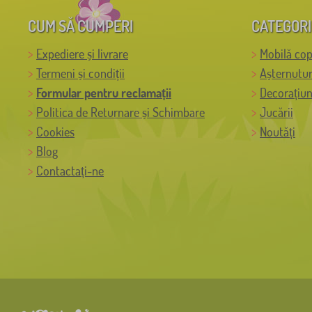
CUM SĂ CUMPERI
CATEGORI
Expediere și livrare
Mobilă cop
Termeni și condiții
Așternutur
Formular pentru reclamații
Decorațiun
Politica de Returnare și Schimbare
Jucării
Cookies
Noutăți
Blog
Contactați-ne