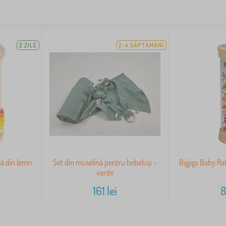
2 ZILE
2-4 SĂPTĂMÂNI
tă din lemn
Set din muselină pentru bebeluși -
Bigjigs Baby Ra
verde
161
lei