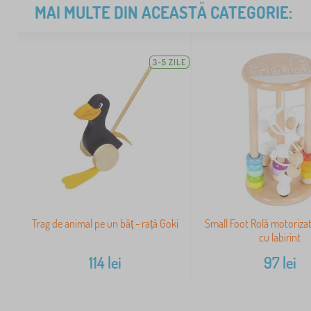
MAI MULTE DIN ACEASTĂ CATEGORIE:
3-5 ZILE
Trag de animal pe un băț - rață Goki
Small Foot Rolă motoriza
cu labirint
114
lei
97
lei