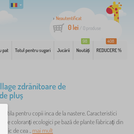
Neautentificat
0 lei
/
0
produse
98
408
u pat
Totul pentru sugari
Jucării
Noutăți
REDUCERE %
ollage zdrănitoare de
 de pluș
textila pentru copii inca de la nastere. Caracteristici
sește coloranți ecologici pe bază de plante Fabricați din
anic de cea ..
mai mult