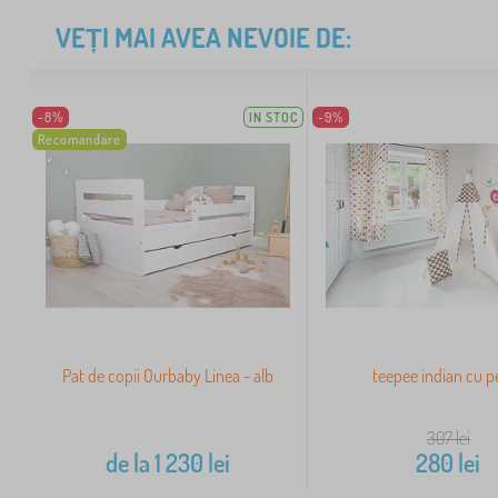
VEȚI MAI AVEA NEVOIE DE:
-8%
IN STOC
-9%
Recomandare
Pat de copii Ourbaby Linea - alb
teepee indian cu p
307
lei
de la
1 230
lei
280
lei