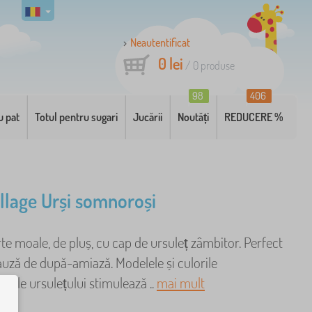
Neautentificat
0 lei
/
0
produse
98
406
u pat
Totul pentru sugari
Jucării
Noutăți
REDUCERE %
ollage Urși somnoroși
te moale, de pluș, cu cap de ursuleț zâmbitor. Perfect
uză de după-amiază. Modelele și culorile
e ale ursulețului stimulează ..
mai mult