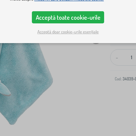
Acceptă toate cookie-urile
Acceptă doar cookie-urile esențiale
Livrare la ad
-
Cod:
34039-