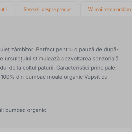
uții
Recenzii despre produs
Vă mai recomandăm
suleț zâmbitor. Perfect pentru o pauză de după-
le ursulețului stimulează dezvoltarea senzorială
ul de la colțul păturii. Caracteristici principale:
t 100% din bumbac moale organic Vopsit cu
al: bumbac organic