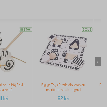
IN STOC
2 ZILE
>
l pe un băț Goki -
Bigjigs Toys Puzzle din lemn cu
Petit
șcă zebră
inserții forme alb-negru 1
11
lei
62
lei