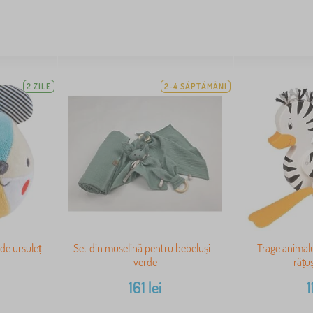
2 ZILE
2-4 SĂPTĂMÂNI
 de ursuleț
Set din muselină pentru bebeluși -
Trage animalu
verde
rățu
161
lei
1