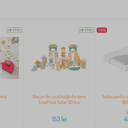
IN STOC
IN STOC
-14%
ernă
Blocuri de construcție din lemn
Saltea pentru 
Small Foot Safari 50 buc
18
153
lei
4