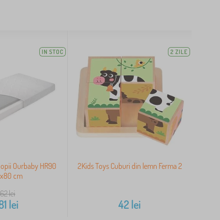
IN STOC
2 ZILE
copii Ourbaby HR90
2Kids Toys Cuburi din lemn Ferma 2
0x80 cm
562
lei
81
lei
42
lei