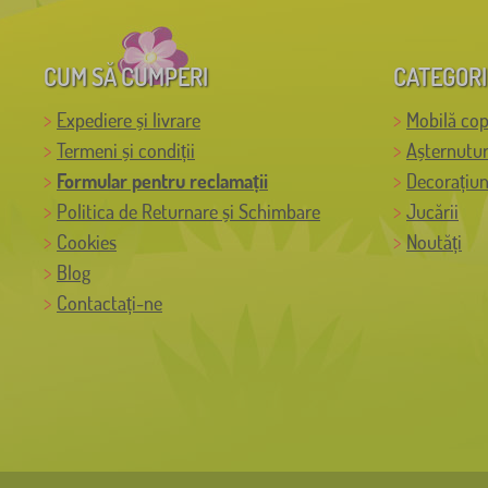
CUM SĂ CUMPERI
CATEGORI
Expediere și livrare
Mobilă cop
Termeni și condiții
Așternutur
Formular pentru reclamații
Decorațiun
Politica de Returnare și Schimbare
Jucării
Cookies
Noutăți
Blog
Contactați-ne