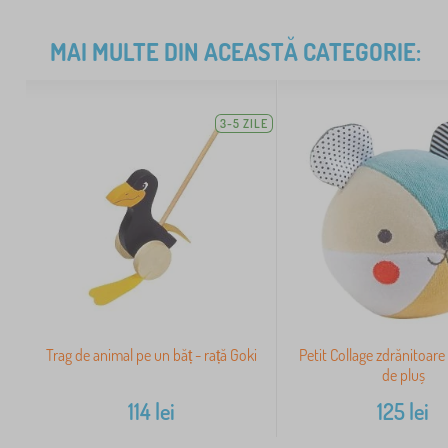
MAI MULTE DIN ACEASTĂ CATEGORIE:
3-5 ZILE
Trag de animal pe un băț - rață Goki
Petit Collage zdrănitoare
de pluș
114
lei
125
lei