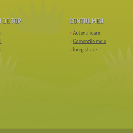
I DE TOP
CONTUL MEU
ii
Autentificare
i
Comenzile mele
i
Inregistrare