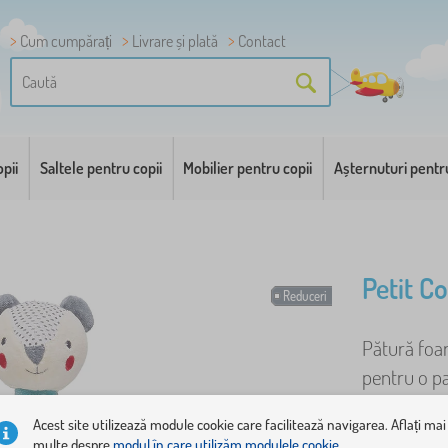
Cum cumpărați
Livrare și plată
Contact
pii
Saltele pentru copii
Mobilier pentru copii
Așternuturi pentr
Petit C
Reduceri
Pătură foar
pentru o pa
contrastant
Acest site utilizează module cookie care facilitează navigarea. Aflați mai
multe despre
modul în care utilizăm modulele cookie.