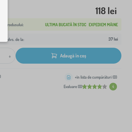
118 lei
ULTIMA BUCATĂ ÎN STOC
EXPEDIEM MÂINE
37 lei
resa dvs. de la:
+
Adaugă în coș
0
+în lista de cumpărături (
0
)
Evaluare (0)
4