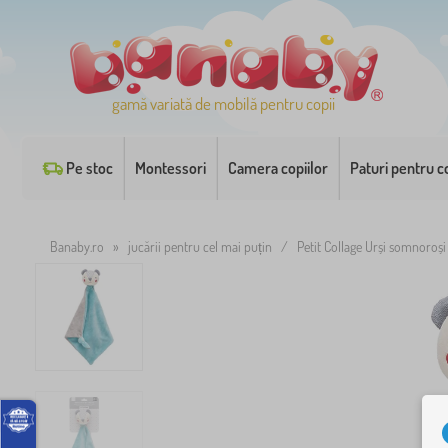
gamă variată de mobilă pentru copii
Pe stoc
Montessori
Camera copiilor
Paturi pentru co
Banaby.ro
»
jucării pentru cel mai puțin
/
Petit Collage Urși somnoroși