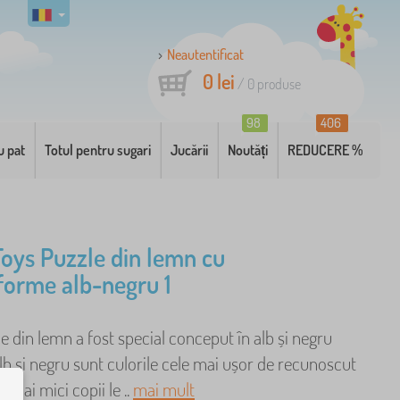
Neautentificat
0 lei
/
0
produse
98
406
u pat
Totul pentru sugari
Jucării
Noutăți
REDUCERE %
 Toys Puzzle din lemn cu
 forme alb-negru 1
e din lemn a fost special conceput în alb și negru
b și negru sunt culorile cele mai ușor de recunoscut
ei mai mici copii le ..
mai mult