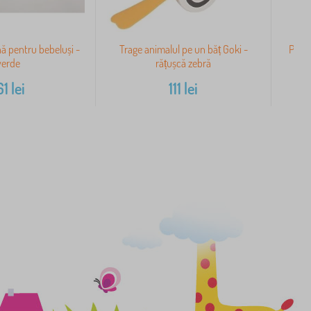
nă pentru bebeluși -
Trage animalul pe un băț Goki -
Petit
verde
rățușcă zebră
61
lei
111
lei