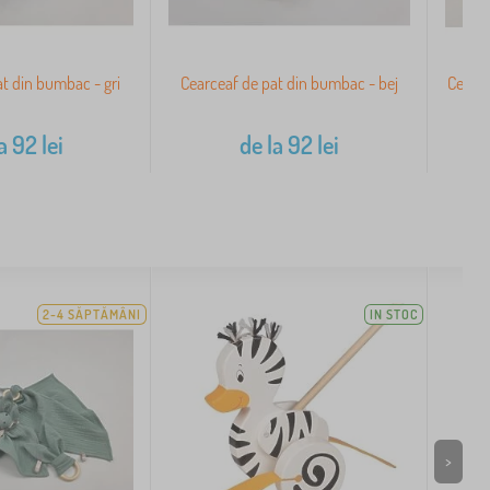
t din bumbac - gri
Cearceaf de pat din bumbac - bej
Cearce
a
92
lei
de la
92
lei
2-4 SĂPTĂMÂNI
IN STOC
>