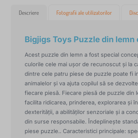
Descriere
Fotografii ale utilizatorilor
Disc
Bigjigs Toys Puzzle din lemn 
Acest puzzle din lemn a fost special concep
culorile cele mai ușor de recunoscut și la c
dintre cele patru piese de puzzle poate fi i
animalelor și va ajuta copilul să se dezvolt
fiecare piesă. Fiecare piesă de puzzle di
facilita ridicarea, prinderea, explorarea și î
dexterității, a abilităților senzoriale și a con
din surse responsabile. Îndeplinește stan
piese puzzle.. Caracteristici principale: sp