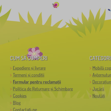
CUM SĂ CUMPERI
CATEGORI
Expediere și livrare
Mobilă cop
Termeni și condiții
Așternutur
Formular pentru reclamații
Decorațiun
Politica de Returnare și Schimbare
Jucării
Cookies
Noutăți
Blog
Contactați-ne