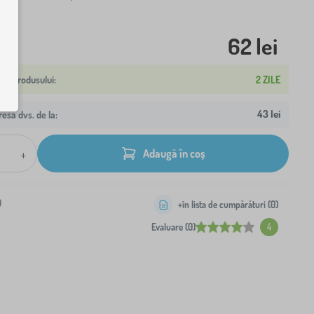
62 lei
2 ZILE
43 lei
resa dvs. de la:
+
Adaugă în coș
0
+în lista de cumpărături (
0
)
Evaluare (0)
4