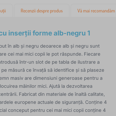
uții
Recenzii despre produs
Vă mai recomandăm
cu inserții forme alb-negru 1
ut în alb și negru deoarece alb și negru sunt
are cei mai mici copii le pot răspunde. Fiecare
ntrodusă într-un slot de pe tabla de ilustrare a
e pe măsură ce învață să identifice și să plaseze
n lemn masiv are dimensiuni generoase pentru a
nlocuirea mâinilor mici. Ajută la dezvoltarea
centrării. Fabricat din materiale de înaltă calitate,
dardele europene actuale de siguranță. Conține 4
ecial conceput pentru cei mai mici copii conține 4