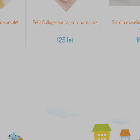
 de ursuleț
Petit Collage Iepuraș somnoros roz
Set din museli
125
lei
1