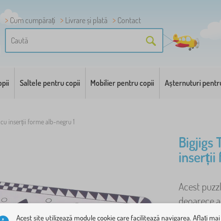
Cum cumpărați
Livrare și plată
Contact
pii
Saltele pentru copii
Mobilier pentru copii
Așternuturi pentr
cu inserții forme alb-negru 1
Bigjigs
inserții
Acest puzzl
deoarece al
și la care c
Acest site utilizează module cookie care facilitează navigarea. Aflați mai