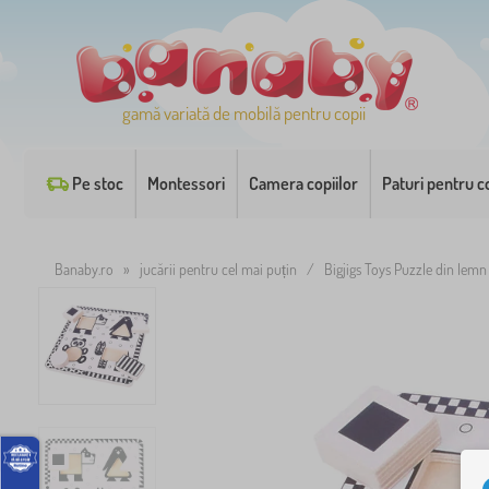
gamă variată de mobilă pentru copii
Pe stoc
Montessori
Camera copiilor
Paturi pentru co
Banaby.ro
»
jucării pentru cel mai puțin
/
Bigjigs Toys Puzzle din lemn 