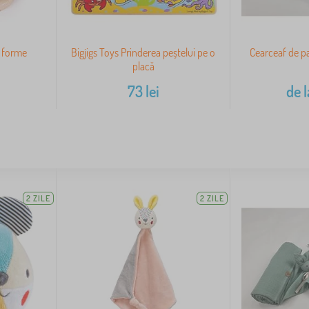
u forme
Bigjigs Toys Prinderea peștelui pe o
Cearceaf de pa
placă
73
lei
de l
2 ZILE
2 ZILE