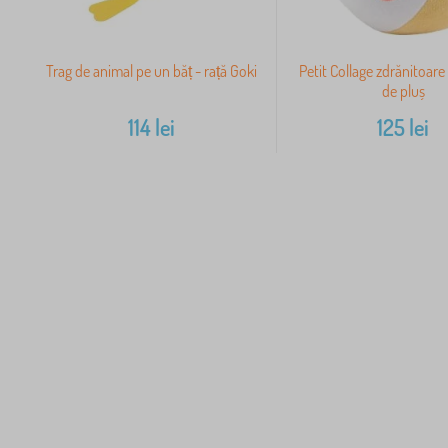
Trag de animal pe un băț - rață Goki
Petit Collage zdrănitoare
de pluș
114
lei
125
lei