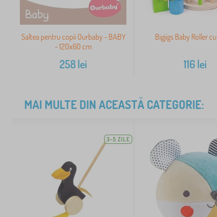
Saltea pentru copii Ourbaby - BABY
Bigjigs Baby Roller c
- 120x60 cm
258
lei
116
lei
MAI MULTE DIN ACEASTĂ CATEGORIE:
3-5 ZILE