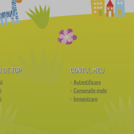
I DE TOP
CONTUL MEU
ii
Autentificare
i
Comenzile mele
i
Inregistrare