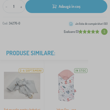
-
+
Adaugă în coș
Cod:
34276-0
+în lista de cumpărături (
0
)
Evaluare (1)
5
PRODUSE SIMILARE:
2-4 SĂPTĂMÂNI
IN STOC
Set muselin pentru bebeluși
Wrap Fox - roz