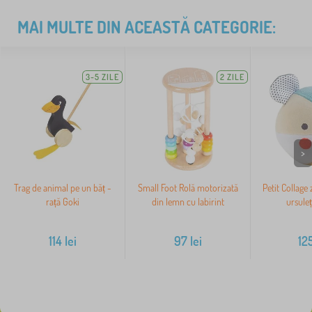
MAI MULTE DIN ACEASTĂ CATEGORIE:
3-5 ZILE
2 ZILE
>
Trag de animal pe un băț -
Small Foot Rolă motorizată
Petit Collage
rață Goki
din lemn cu labirint
ursuleț
114
lei
97
lei
12