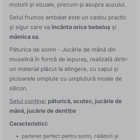
motorii și vizuale, precum și asupra auzului.
Setul frumos ambalat este un cadou practic
și sigur care va
încânta orice bebeluș
și
mămica sa
.
Păturica de somn - Jucărie de mână din
muselină în formă de iepuraș, realizată dintr-
un material plăcut la atingere, cu capul și
picioarele umplute cu umplutură moale de
silicon.
Setul conține:
păturică, scutec, jucărie de
mână, jucărie de dentiție
Caracteristici:
partener perfect pentru somn, călătorii și