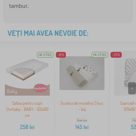
tambur.
VEȚI MAI AVEA NEVOIE DE:
IN STOC
-6%
IN STOC
-31%
>
Saltea pentru copii
Scutece de muselina 3 buc
Cearceaf
Ourbaby - BABY - 120x60
- bej
120x60 
cm
154
lei
7
258
lei
145
lei
5