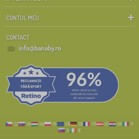
CONTUL MEU
CONTACT
info@banaby.ro
CZ
SK
HU
PL
EN
DE
FR
AT
HR
IT
SI
IE