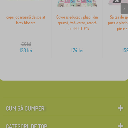
>
copii joc mașină de spălat
Covoraș educativ pliabil din
Saltea de s
latex blocare
spumă, față-verso, geantă
puzzle piscin
mare ECOTOYS
piese 
160
lei
123
lei
174
lei
15
CUM SĂ CUMPERI
CATEGORII DE TOP