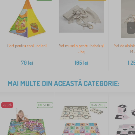
>
Cort pentru copii Indienii
Set muselin pentru bebeluși
Set de alpin
- bej
M -
70
lei
165
lei
1 2
MAI MULTE DIN ACEASTĂ CATEGORIE:
-23%
IN STOC
3-5 ZILE