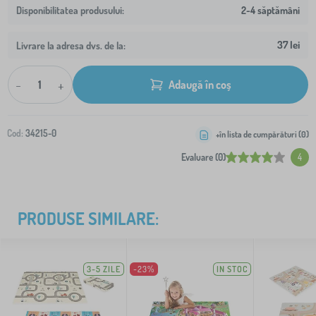
2-4 săptămâni
37 lei
Livrare la adresa dvs. de la:
-
+
Adaugă în coș
Cod:
34215-0
+în lista de cumpărături (
0
)
Evaluare (0)
4
PRODUSE SIMILARE:
3-5 ZILE
-23%
IN STOC