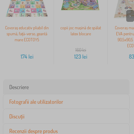
>
Covoraș educativ pliabil din
copii joc mașină de spălat
Covoraș ma
spumă, față-verso, geantă
latex blocare
EVA pentru
mare ECOTOYS
90,5x90,5 
ECO
160
lei
174
lei
123
lei
8
Descriere
Fotografii ale utilizatorilor
Discuții
Recenzii despre produs