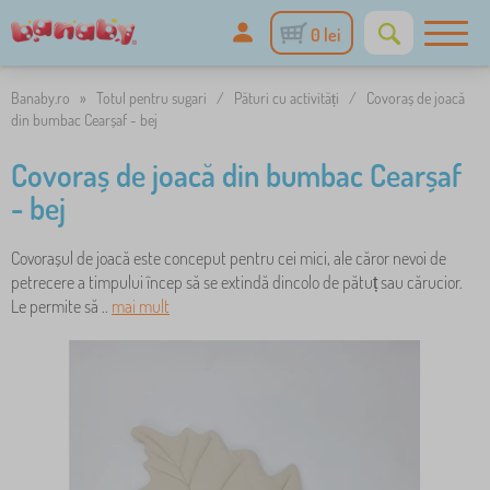
0 lei
Banaby.ro
»
Totul pentru sugari
/
Pături cu activități
/
Covoraș de joacă
din bumbac Cearșaf - bej
Covoraș de joacă din bumbac Cearșaf
- bej
Covorașul de joacă este conceput pentru cei mici, ale căror nevoi de
petrecere a timpului încep să se extindă dincolo de pătuț sau cărucior.
Le permite să ..
mai mult