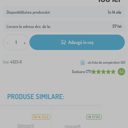
În 14 zile
37 lei
Livrare la adresa dvs. de la:
-
+
Adaugă în coș
Cod:
4323-0
+în lista de cumpărături (
0
)
Evaluare (77)
4.5
PRODUSE SIMILARE:
ÎN 14 ZILE
IN STOC