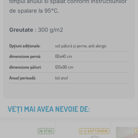
timpul anului si spalat conform instructiunilor
de spalare la 95°C.
Greutate
: 300 g/m2
Opțiuni adiționale
:
set pătură și perne, anti alergic
dimensiune pernă
:
60x40 cm
dimensiune pături
:
120x90 cm
Anual perioadă
:
tot anul
VEȚI MAI AVEA NEVOIE DE:
IN STOC
2-4 SĂPTĂMÂNI
2