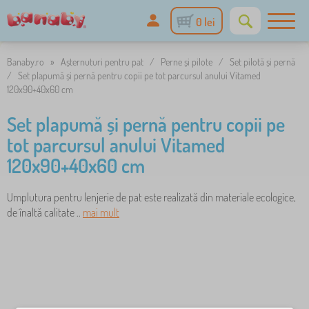
0 lei
Banaby.ro
»
Așternuturi pentru pat
/
Perne și pilote
/
Set pilotă și pernă
/
Set plapumă și pernă pentru copii pe tot parcursul anului Vitamed
120x90+40x60 cm
Set plapumă și pernă pentru copii pe
tot parcursul anului Vitamed
120x90+40x60 cm
Umplutura pentru lenjerie de pat este realizată din materiale ecologice,
de înaltă calitate ..
mai mult