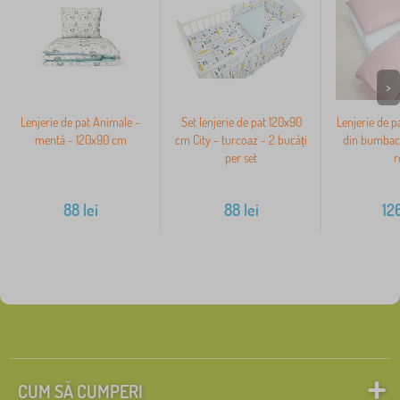
>
Lenjerie de pat Animale -
Set lenjerie de pat 120x90
Lenjerie de p
mentă - 120x90 cm
cm City - turcoaz - 2 bucăți
din bumbac
per set
r
88
lei
88
lei
12
CUM SĂ CUMPERI