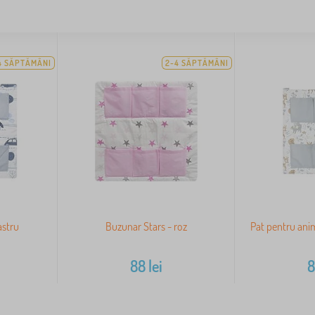
4 SĂPTĂMÂNI
2-4 SĂPTĂMÂNI
astru
Buzunar Stars - roz
Pat pentru anim
88
lei