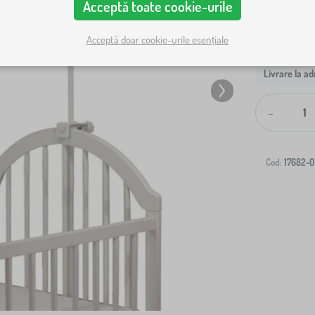
Acceptă toate cookie-urile
Acceptă doar cookie-urile esențiale
Livrare la ad
-
Cod:
17682-0