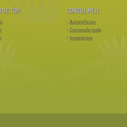
I DE TOP
CONTUL MEU
ii
Autentificare
i
Comenzile mele
i
Inregistrare