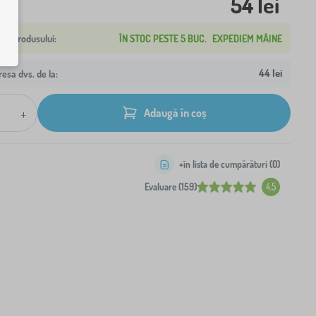
54 lei
ÎN STOC PESTE 5 BUC.
EXPEDIEM MÂINE
44 lei
resa dvs. de la:
+
Adaugă în coș
+în lista de cumpărături (
0
)
Evaluare (159)
4.5