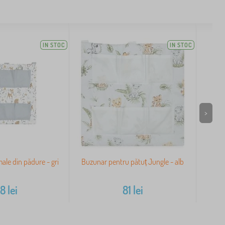
IN STOC
IN STOC
>
ale din pădure - gri
Buzunar pentru pătuț Jungle - alb
88
lei
81
lei