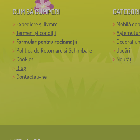
CUM SĂ CUMPERI
CATEGORI
Expediere și livrare
Mobilă cop
Termeni și condiții
Așternutur
Formular pentru reclamații
Decorațiun
Politica de Returnare și Schimbare
Jucării
Cookies
Noutăți
Blog
Contactați-ne