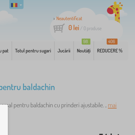
Neautentificat
0 lei
/
0
produse
98
406
u pat
Totul pentru sugari
Jucării
Noutăți
REDUCERE %
pentru baldachin
ersal pentru baldachin cu prinderi ajustabile. ..
mai