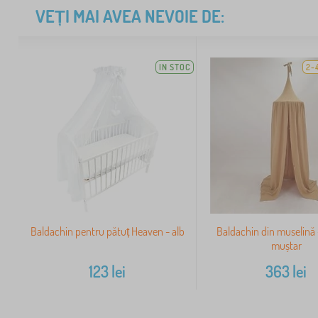
VEȚI MAI AVEA NEVOIE DE:
IN STOC
2-
Baldachin pentru pătuț Heaven - alb
Baldachin din muselină 
muștar
123
lei
363
lei