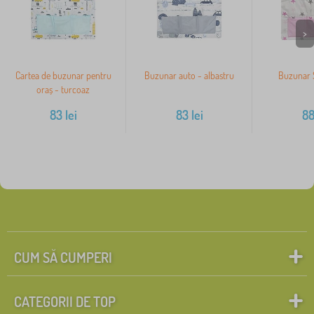
>
Cartea de buzunar pentru
Buzunar auto - albastru
Buzunar S
oraș - turcoaz
83
lei
83
lei
8
CUM SĂ CUMPERI
CATEGORII DE TOP