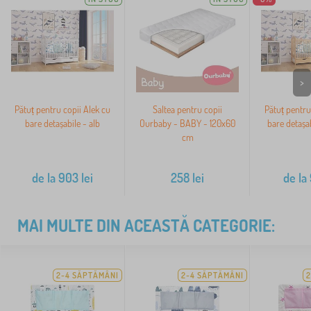
>
Pătuț pentru copii Alek cu
Saltea pentru copii
Pătuț pentru
bare detașabile - alb
Ourbaby - BABY - 120x60
bare detașab
cm
de la
903
lei
258
lei
de la
MAI MULTE DIN ACEASTĂ CATEGORIE:
2-4 SĂPTĂMÂNI
2-4 SĂPTĂMÂNI
2