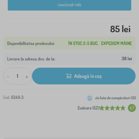
cauciucat role
85 lei
ÎN STOC 2-5 BUC.
EXPEDIEM MÂINE
38 lei
Livrare la adresa dvs. de la:
-
+
Adaugă în coș
Cod:
6349-3
+în lista de cumpărături (
0
)
Evaluare (52)
4.7