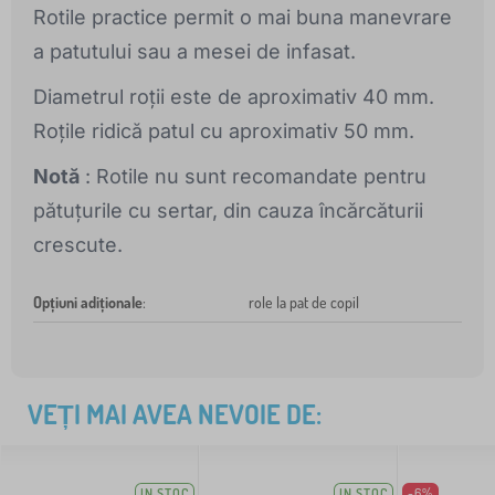
Rotile practice permit o mai buna manevrare
a patutului sau a mesei de infasat.
Diametrul roții este de aproximativ 40 mm.
Roțile ridică patul cu aproximativ 50 mm.
Notă
: Rotile nu sunt recomandate pentru
pătuțurile cu sertar, din cauza încărcăturii
crescute.
Opțiuni adiționale
:
role la pat de copil
VEȚI MAI AVEA NEVOIE DE:
IN STOC
IN STOC
-6%