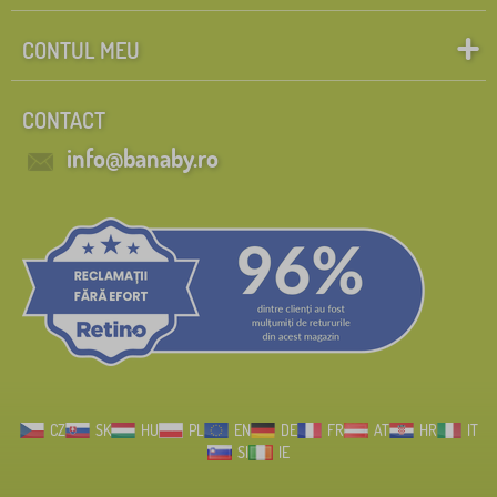
CONTUL MEU
CONTACT
info@banaby.ro
CZ
SK
HU
PL
EN
DE
FR
AT
HR
IT
SI
IE