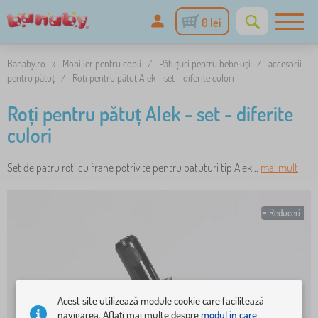
0 lei
Banaby.ro
»
Mobilier pentru copii
/
Pătuțuri pentru bebeluși
/
accesorii
pentru pătuț
/
Roți pentru pătuț Alek - set - diferite culori
Roți pentru pătuț Alek - set - diferite
culori
Set de patru roti cu frane potrivite pentru patuturi tip Alek ..
mai mult
Reduceri
Acest site utilizează module cookie care facilitează
navigarea. Aflați mai multe despre
modul în care