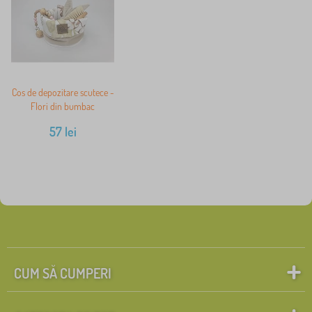
Cos de depozitare scutece -
Flori din bumbac
57
lei
CUM SĂ CUMPERI