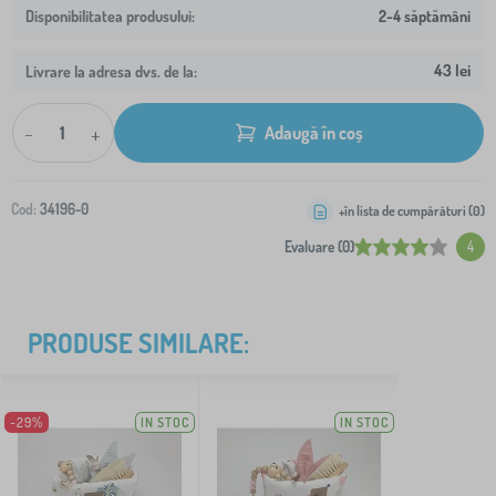
2-4 săptămâni
43 lei
Livrare la adresa dvs. de la:
-
+
Adaugă în coș
Cod:
34196-0
+în lista de cumpărături (
0
)
Evaluare (0)
4
PRODUSE SIMILARE:
-29%
IN STOC
IN STOC