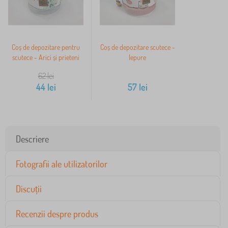
Coș de depozitare pentru
Coș de depozitare scutece -
scutece - Arici și prieteni
Iepure
62
lei
44
lei
57
lei
Descriere
Fotografii ale utilizatorilor
Discuții
Recenzii despre produs