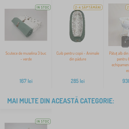
IN STOC
2-4 SĂPTĂMÂNI
2
>
Scutece de muselina 3 buc
Cuib pentru copii - Animale
Pătuț alb din
- verde
din pădure
pentru 
echipament
e
167
lei
285
lei
93
MAI MULTE DIN ACEASTĂ CATEGORIE:
IN STOC