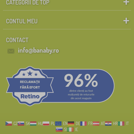
CATEGORII DE TOP
CONTUL MEU
CONTACT
info@banaby.ro
CZ
SK
HU
PL
EN
DE
FR
AT
HR
IT
SI
IE