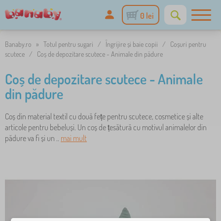
0 lei
Banaby.ro
»
Totul pentru sugari
/
Îngrijire și baie copii
/
Coșuri pentru
scutece
/
Coș de depozitare scutece - Animale din pădure
Coș de depozitare scutece - Animale
din pădure
Coș din material textil cu două fețe pentru scutece, cosmetice și alte
articole pentru bebeluși. Un coș de țesătură cu motivul animalelor din
pădure va fi și un ..
mai mult