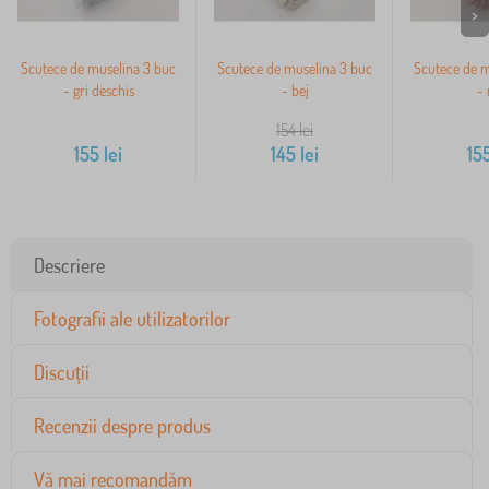
>
Scutece de muselina 3 buc
Scutece de muselina 3 buc
Scutece de m
- gri deschis
- bej
- 
154
lei
155
lei
145
lei
15
Descriere
Fotografii ale utilizatorilor
Discuții
Recenzii despre produs
Vă mai recomandăm