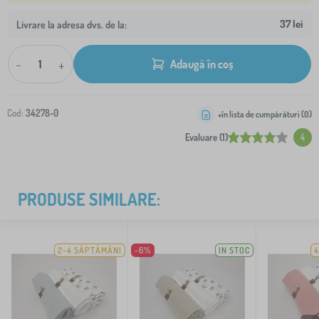
37 lei
Livrare la adresa dvs. de la:
-
+
Adaugă în coș
Cod:
34278-0
+în lista de cumpărături (
0
)
Evaluare (1)
4
PRODUSE SIMILARE:
2-4 SĂPTĂMÂNI
-6%
IN STOC
4