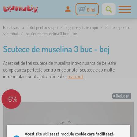
0 lei
Banaby.ro
»
Totul pentru sugari
/
Îngrijire și baie copii
/
Scutece pentru
schimbat
/
Scutece de muselina 3 buc - bej
Scutece de muselina 3 buc - bej
Acest set de trei scutece de muselina intr-o nuanta de bej este
completarea perfecta pentru orice tinuta. Scutecele au multe
întrebuințări. Sunt ajutoare ideale ..
mai mult
Reduceri
-6%
Acest site utilizează module cookie care facilitează