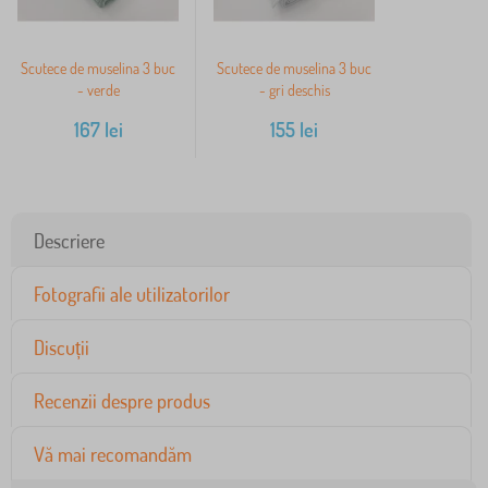
Scutece de muselina 3 buc
Scutece de muselina 3 buc
- verde
- gri deschis
167
lei
155
lei
Descriere
Fotografii ale utilizatorilor
Discuții
Recenzii despre produs
Vă mai recomandăm