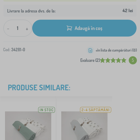
42 lei
Livrare la adresa dvs. de la:
-
+
Adaugă în coș
Cod:
34281-0
+în lista de cumpărături (
0
)
Evaluare (2)
5
PRODUSE SIMILARE:
IN STOC
2-4 SĂPTĂMÂNI