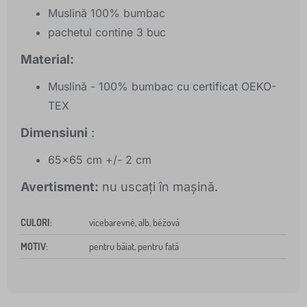
Muslină 100% bumbac
pachetul contine 3 buc
Material:
Muslină - 100% bumbac cu certificat OEKO-
TEX
Dimensiuni
:
65x65 cm +/- 2 cm
Avertisment:
nu uscați în mașină.
CULORI
:
vícebarevné, alb, béžová
MOTIV
:
pentru băiat, pentru fată