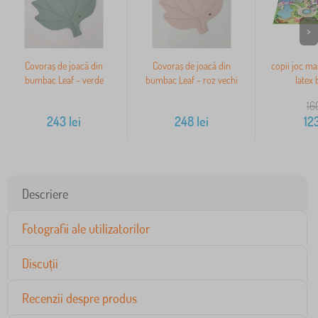
>
Covoraș de joacă din
Covoraș de joacă din
copii joc ma
bumbac Leaf - verde
bumbac Leaf - roz vechi
latex 
16
243
lei
248
lei
12
Descriere
Fotografii ale utilizatorilor
Discuții
Recenzii despre produs