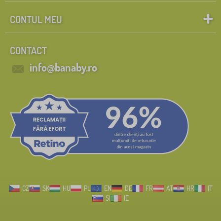
CONTUL MEU
CONTACT
info@banaby.ro
CZ
SK
HU
PL
EN
DE
FR
AT
HR
IT
SI
IE