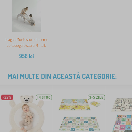
Leagăn Montessori din lemn
cu tobogan/scară M - alb
956
lei
MAI MULTE DIN ACEASTĂ CATEGORIE:
-22%
IN STOC
3-5 ZILE