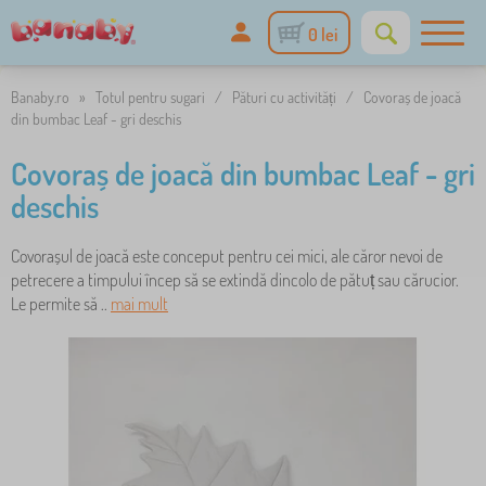
0 lei
Banaby.ro
»
Totul pentru sugari
/
Pături cu activități
/
Covoraș de joacă
din bumbac Leaf - gri deschis
Covoraș de joacă din bumbac Leaf - gri
deschis
Covorașul de joacă este conceput pentru cei mici, ale căror nevoi de
petrecere a timpului încep să se extindă dincolo de pătuț sau cărucior.
Le permite să ..
mai mult