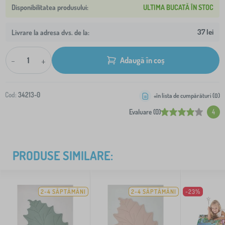
ULTIMA BUCATĂ ÎN STOC
37 lei
Livrare la adresa dvs. de la:
-
+
Adaugă în coș
Cod:
34213-0
+în lista de cumpărături (
0
)
Evaluare (0)
4
PRODUSE SIMILARE:
2-4 SĂPTĂMÂNI
2-4 SĂPTĂMÂNI
-23%