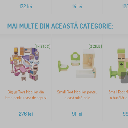
172
lei
14
lei
12
MAI MULTE DIN ACEASTĂ CATEGORIE:
IN STOC
2 ZILE
>
Bigjigs Toys Mobilier din
Small Foot Mobilier pentru
Small Foot M
lemn pentru casa de papusi
o casă mică, baie
o bucătărie
276
lei
91
lei
9