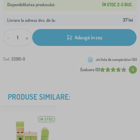
ÎN STOC 2-5 BUC.
37 lei
Livrare la adresa dvs. de la:
-
+
Adaugă în coș
Cod:
33961-0
+în lista de cumpărături (
0
)
Evaluare (0)
4
PRODUSE SIMILARE:
IN STOC