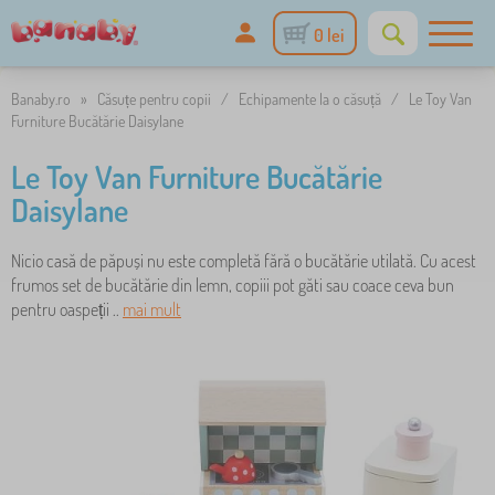
0 lei
Banaby.ro
»
Căsuțe pentru copii
/
Echipamente la o căsuță
/
Le Toy Van
Furniture Bucătărie Daisylane
Le Toy Van Furniture Bucătărie
Daisylane
Nicio casă de păpuși nu este completă fără o bucătărie utilată. Cu acest
frumos set de bucătărie din lemn, copiii pot găti sau coace ceva bun
pentru oaspeții ..
mai mult