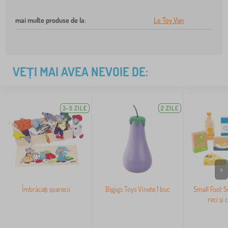
mai multe produse de la
:
Le Toy Van
VEȚI MAI AVEA NEVOIE DE:
3-5 ZILE
2 ZILE
>
Îmbrăcați șoarecii
Bigjigs Toys Vinete 1 buc
Small Foot S
reci și 