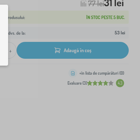
31 lei
77 lei
ÎN STOC PESTE 5 BUC.
53 lei
resa dvs. de la:
+
Adaugă în coș
+în lista de cumpărături (
0
)
Evaluare (3)
4.3