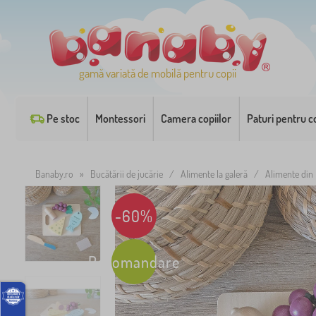
gamă variată de mobilă pentru copii
Pe stoc
Montessori
Camera copiilor
Paturi pentru co
Banaby.ro
»
Bucătării de jucărie
/
Alimente la galeră
/
Alimente din l
-60%
Recomandare