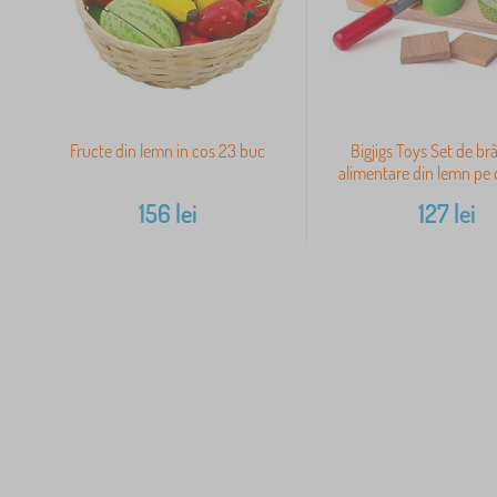
Fructe din lemn in cos 23 buc
Bigjigs Toys Set de br
alimentare din lemn pe 
156
lei
127
lei