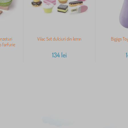
ânzeturi
Vilac Set dulciuri din lemn
Bigjigs To
o farfurie
134
lei