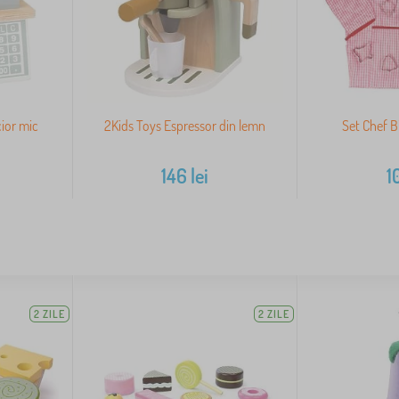
cior mic
2Kids Toys Espressor din lemn
Set Chef B
146
lei
1
2 ZILE
2 ZILE