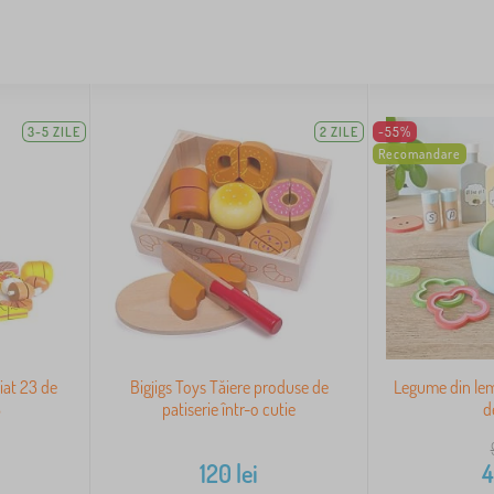
3-5 ZILE
2 ZILE
-55%
Recomandare
iat 23 de
Bigjigs Toys Tăiere produse de
Legume din lemn
S
patiserie într-o cutie
d
120
lei