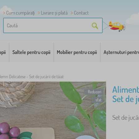
Cum cumpărați
Livrare și plată
Contact
pii
Saltele pentru copii
Mobilier pentru copii
Așternuturi pentr
emn Delicatese - Set de jucării de tăiat
Aliment
Reduceri
Set de j
sfat
Set de jucă