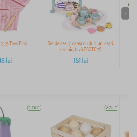
>
igjigs Toys Pink
Set de ceai și cafea cu dulciuri, cești,
V
ceainic, tavă ECOTOYS
08
lei
151
lei
2 ZILE
2 ZILE