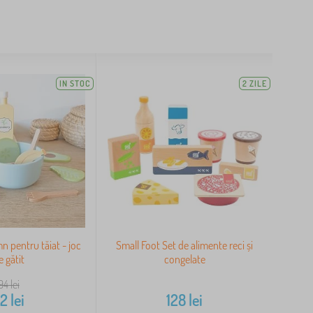
IN STOC
2 ZILE
 pentru tăiat - joc
Small Foot Set de alimente reci și
e gătit
congelate
94
lei
42
lei
128
lei