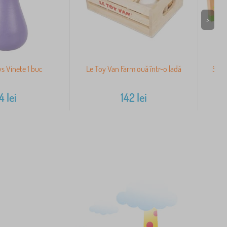
>
ys Vinete 1 buc
Le Toy Van Farm ouă într-o ladă
Small
14
lei
142
lei