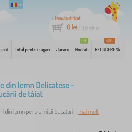
Neautentificat
0 lei
/
0
produse
99
406
u pat
Totul pentru sugari
Jucării
Noutăți
REDUCERE %
e din lemn Delicatese -
ucării de tăiat
rii din lemn pentru micii bucătari. ..
mai mult