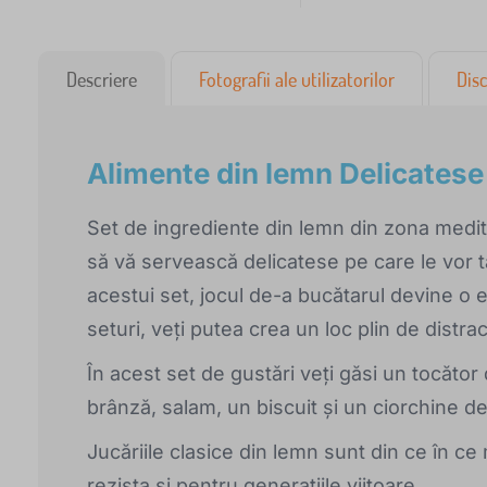
Descriere
Fotografii ale utilizatorilor
Disc
Alimente din lemn Delicatese -
Set de ingrediente din lemn din zona mediter
să vă servească delicatese pe care le vor tă
acestui set, jocul de-a bucătarul devine o e
seturi, veți putea crea un loc plin de distrac
În acest set de gustări veți găsi un tocător 
brânză, salam, un biscuit și un ciorchine de
Jucăriile clasice din lemn sunt din ce în ce m
rezista și pentru generațiile viitoare.