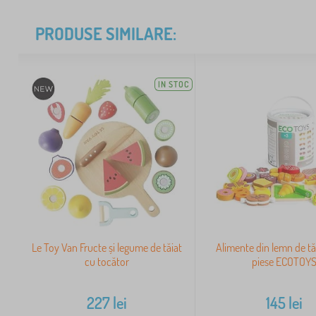
PRODUSE SIMILARE:
IN STOC
Le Toy Van Fructe și legume de tăiat
Alimente din lemn de tă
cu tocător
piese ECOTOY
227
lei
145
lei