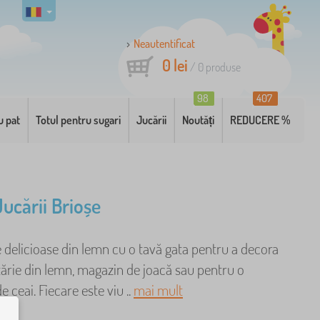
Neautentificat
0 lei
/
0
produse
98
407
u pat
Totul pentru sugari
Jucării
Noutăți
REDUCERE %
Jucării Brioșe
 delicioase din lemn cu o tavă gata pentru a decora
ărie din lemn, magazin de joacă sau pentru o
e ceai. Fiecare este viu ..
mai mult