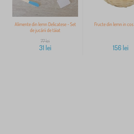
Alimente din lemn Delicatese - Set
Fructe din lemn in co
de jucării de tăiat
77
lei
31
lei
156
lei