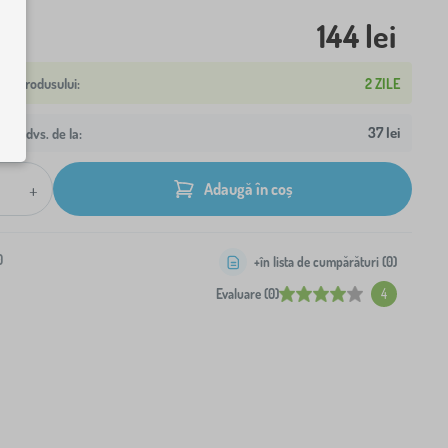
144 lei
2 ZILE
37 lei
resa dvs. de la:
+
Adaugă în coș
0
+în lista de cumpărături (
0
)
Evaluare (0)
4