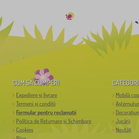
CUM SĂ CUMPERI
CATEGORI
Expediere și livrare
Mobilă cop
Termeni și condiții
Așternutur
Formular pentru reclamații
Decorațiun
Politica de Returnare și Schimbare
Jucării
Cookies
Noutăți
Blog