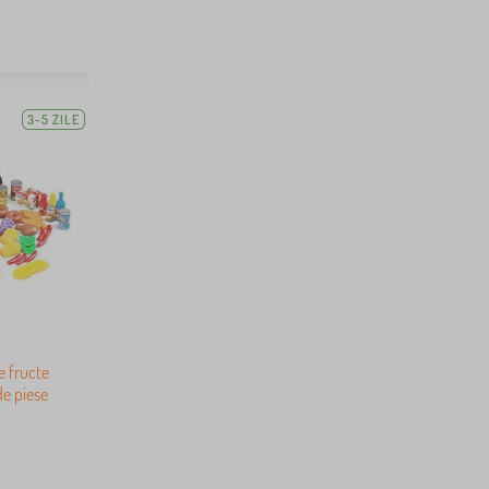
3-5 ZILE
e fructe
de piese