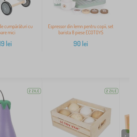
de cumpărături cu
Espressor din lemn pentru copii, set
oare mici
barista 8 piese ECOTOYS
19
lei
90
lei
2 ZILE
2 ZILE
>