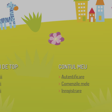
I DE TOP
CONTUL MEU
ii
Autentificare
i
Comenzile mele
i
Inregistrare