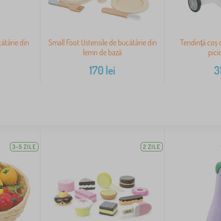
ătărie din
Small Foot Ustensile de bucătărie din
Tendință coș 
lemn de bază
pici
170
lei
3
3-5 ZILE
2 ZILE