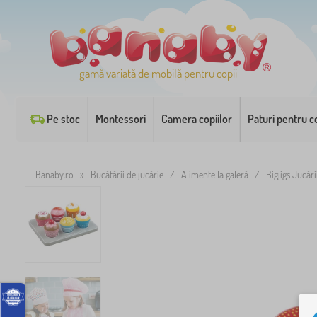
gamă variată de mobilă pentru copii
Pe stoc
Montessori
Camera copiilor
Paturi pentru co
Banaby.ro
»
Bucătării de jucărie
/
Alimente la galeră
/
Bigjigs Jucări