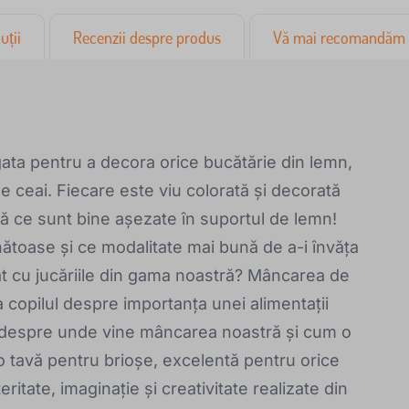
uții
Recenzii despre produs
Vă mai recomandăm
gata pentru a decora orice bucătărie din lemn,
 ceai. Fiecare este viu colorată și decorată
ată ce sunt bine așezate în suportul de lemn!
nătoase și ce modalitate mai bună de a-i învăța
t cu jucăriile din gama noastră? Mâncarea de
a copilul despre importanța unei alimentații
, despre unde vine mâncarea noastră și cum o
 o tavă pentru brioșe, excelentă pentru orice
eritate, imaginație și creativitate realizate din