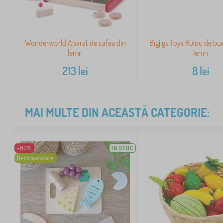
Wonderworld Aparat de cafea din
Bigjigs Toys Rulou de buc
lemn
lemn
213
lei
8
lei
MAI MULTE DIN ACEASTĂ CATEGORIE:
-60%
IN STOC
Recomandare