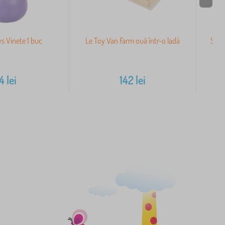
ys Vinete 1 buc
Le Toy Van Farm ouă într-o ladă
Small
14
lei
142
lei