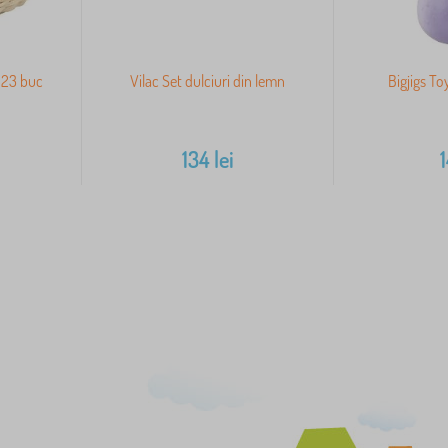
s 23 buc
Vilac Set dulciuri din lemn
Bigjigs To
134
lei