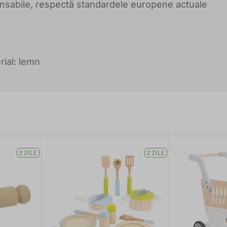
ponsabile, respectă standardele europene actuale
ial: lemn
2 ZILE
2 ZILE