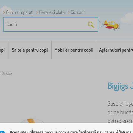
Cum cumpărați
Livrare și plată
Contact
pii
Saltele pentru copii
Mobilier pentru copii
Așternuturi pentr
i Brioșe
Bigjigs 
Șase brioșe
orice bucăt
petrecere d
Acest site utilizează module cookie care facilitează navigarea. Aflați mai