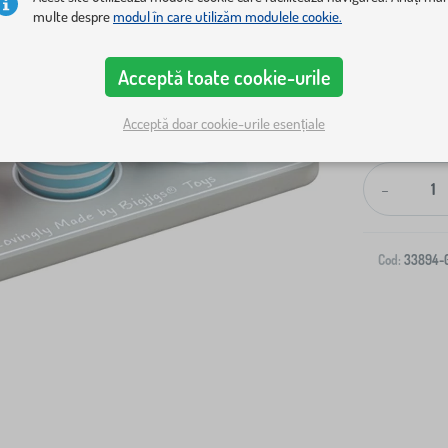
multe despre
modul în care utilizăm modulele cookie.
Acceptă toate cookie-urile
Acceptă doar cookie-urile esențiale
Livrare la ad
-
Cod:
33894-