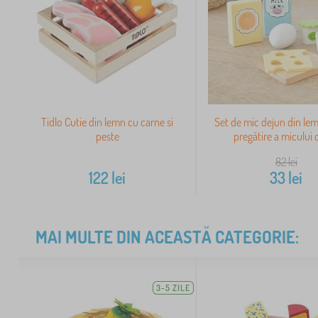
Tidlo Cutie din lemn cu carne si
Set de mic dejun din lem
peste
pregătire a micului 
82
lei
122
lei
33
lei
MAI MULTE DIN ACEASTĂ CATEGORIE:
3-5 ZILE