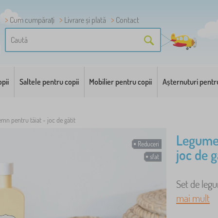
Cum cumpărați
Livrare și plată
Contact
pii
Saltele pentru copii
Mobilier pentru copii
Așternuturi pentr
mn pentru tăiat - joc de gătit
Legume 
Reduceri
joc de g
sfat
Set de legu
mai mult