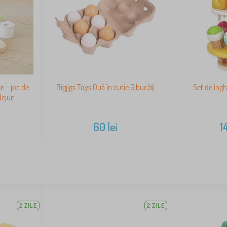
n - joc de
Bigjigs Toys Ouă în cutie 6 bucăți
Set de ingh
dejun
60
lei
1
2 ZILE
2 ZILE