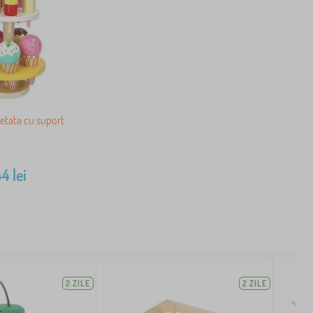
etata cu suport
44
lei
2 ZILE
2 ZILE