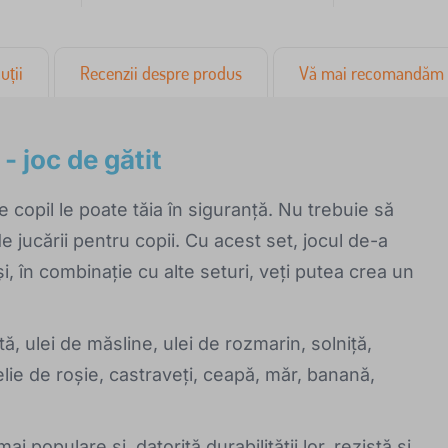
uții
Recenzii despre produs
Vă mai recomandăm
- joc de gătit
 copil le poate tăia în siguranță. Nu trebuie să
 jucării pentru copii. Cu acest set, jocul de-a
i, în combinație cu alte seturi, veți putea crea un
tă, ulei de măsline, ulei de rozmarin, solniță,
elie de roșie, castraveți, ceapă, măr, banană,
i populare și, datorită durabilității lor, rezistă și