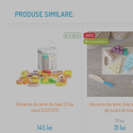
PRODUSE SIMILARE:
3-5 ZILE
-60%
Recomandare
Alimente din lemn de tăiat 23 de
Alimente din lemn Delica
piese ECOTOYS
de jucării de tăi
77
lei
145
lei
31
lei