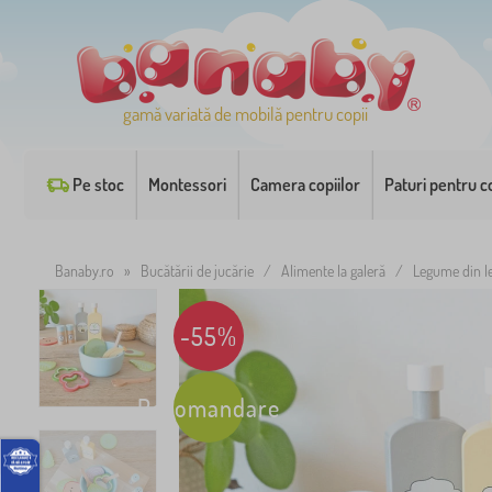
gamă variată de mobilă pentru copii
Pe stoc
Montessori
Camera copiilor
Paturi pentru co
Banaby.ro
»
Bucătării de jucărie
/
Alimente la galeră
/
Legume din le
-55%
Recomandare