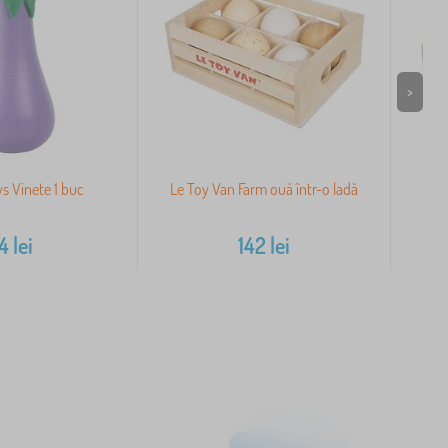
>
ys Vinete 1 buc
Le Toy Van Farm ouă într-o ladă
Le
14
lei
142
lei