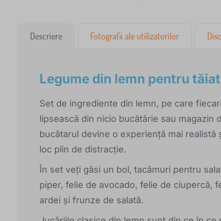
Descriere
Fotografii ale utilizatorilor
Disc
Legume din lemn pentru tăiat 
Set de ingrediente din lemn, pe care fiecare
lipsească din nicio bucătărie sau magazin de
bucătarul devine o experiență mai realistă ș
loc plin de distracție.
În set veți găsi un bol, tacâmuri pentru sala
piper, felie de avocado, felie de ciupercă, f
ardei și frunze de salată.
Jucăriile clasice din lemn sunt din ce în ce ma