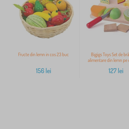
Fructe din lemn in cos 23 buc
Bigjigs Toys Set de br
alimentare din lemn pe 
156
lei
127
lei