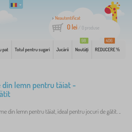
Neautentificat
0 lei
/
0
produse
98
406
u pat
Totul pentru sugari
Jucării
Noutăți
REDUCERE %
din lemn pentru tăiat -
ătit
me din lemn pentru tăiat, ideal pentru jocuri de gătit. ..