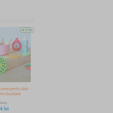
IN STOC
n lemn pentru tăiat -
entru bucătărie
94
lei
44
lei