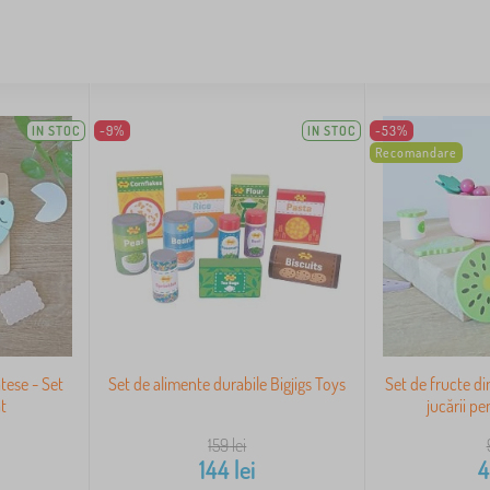
IN STOC
-9%
IN STOC
-53%
Recomandare
tese - Set
Set de alimente durabile Bigjigs Toys
Set de fructe di
at
jucării p
159
lei
144
lei