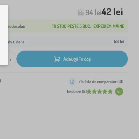
42 lei
94 lei
ÎN STOC PESTE 5 BUC.
EXPEDIEM MÂINE
53 lei
resa dvs. de la:
+
Adaugă în coș
0
+în lista de cumpărături (
0
)
Evaluare (8)
4.5