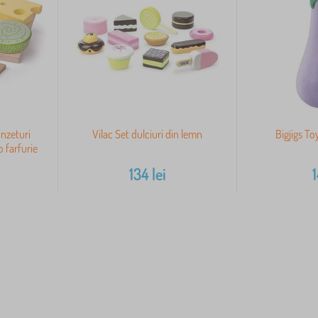
ânzeturi
Vilac Set dulciuri din lemn
Bigjigs To
o farfurie
134
lei