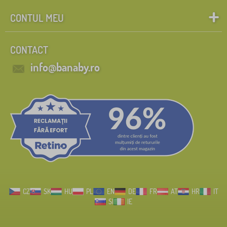
CONTUL MEU
CONTACT
info@banaby.ro
CZ
SK
HU
PL
EN
DE
FR
AT
HR
IT
SI
IE