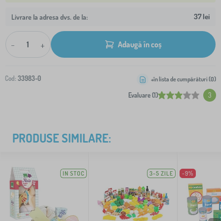
37 lei
Livrare la adresa dvs. de la:
-
+
Adaugă în coș
Cod:
33983-0
+în lista de cumpărături (
0
)
Evaluare (1)
3
PRODUSE SIMILARE:
IN STOC
3-5 ZILE
-9%