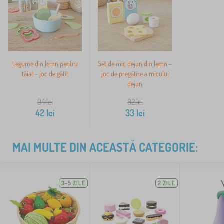
Legume din lemn pentru
Set de mic dejun din lemn -
tăiat - joc de gătit
joc de pregătire a micului
dejun
94
lei
82
lei
42
lei
33
lei
MAI MULTE DIN ACEASTĂ CATEGORIE:
3-5 ZILE
2 ZILE